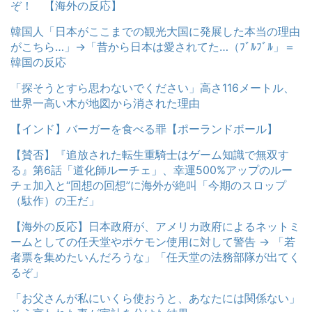
ぞ！ 【海外の反応】
韓国人「日本がここまでの観光大国に発展した本当の理由
がこちら…」→「昔から日本は愛されてた…（ﾌﾞﾙﾌﾞﾙ」＝
韓国の反応
「探そうとすら思わないでください」高さ116メートル、
世界一高い木が地図から消された理由
【インド】バーガーを食べる罪【ポーランドボール】
【賛否】『追放された転生重騎士はゲーム知識で無双す
る』第6話「道化師ルーチェ」、幸運500%アップのルー
チェ加入と“回想の回想”に海外が絶叫「今期のスロップ
（駄作）の王だ」
【海外の反応】日本政府が、アメリカ政府によるネットミ
ームとしての任天堂やポケモン使用に対して警告 → 「若
者票を集めたいんだろうな」「任天堂の法務部隊が出てく
るぞ」
「お父さんが私にいくら使おうと、あなたには関係ない」