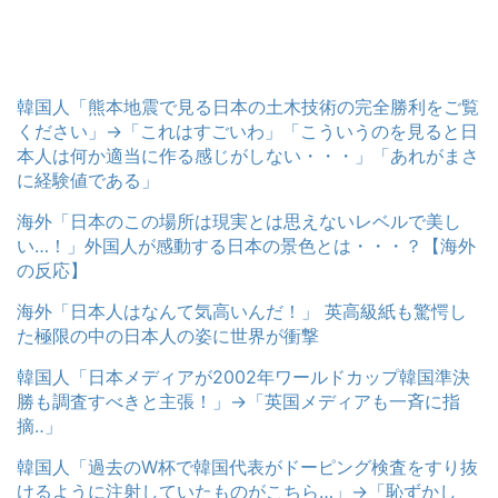
韓国人「熊本地震で見る日本の土木技術の完全勝利をご覧
ください」→「これはすごいわ」「こういうのを見ると日
本人は何か適当に作る感じがしない・・・」「あれがまさ
に経験値である」
海外「日本のこの場所は現実とは思えないレベルで美し
い…！」外国人が感動する日本の景色とは・・・？【海外
の反応】
海外「日本人はなんて気高いんだ！」 英高級紙も驚愕し
た極限の中の日本人の姿に世界が衝撃
韓国人「日本メディアが2002年ワールドカップ韓国準決
勝も調査すべきと主張！」→「英国メディアも一斉に指
摘‥」
韓国人「過去のW杯で韓国代表がドーピング検査をすり抜
けるように注射していたものがこちら…」→「恥ずかし