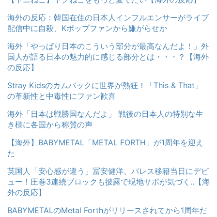
海外の反応：韓国在住の日本人インフルエンサーがライブ
配信中に自殺、Kポップファンから嫌がらせか
海外「やっぱり日本のこういう部分が最高なんだよ！」外
国人が語る日本の魅力的に感じる部分とは・・・？【海外
の反応】
Stray Kidsのカムバックに世界が熱狂！「This & That」
の革新性と中毒性にファン歓喜
海外「日本は戦勝国なんだよ」 戦後の日本人の特別な生
き様に各国から称賛の声
【海外】BABYMETAL「METAL FORTH」が1周年を迎え
た
英国人「安心感が違う」冨安健洋、パレス移籍当日にデビ
ュー！圧巻3連続ブロックも披露で現地サポが気づく..【海
外の反応】
BABYMETALのMetal Forthがリリースされてから1周年だ