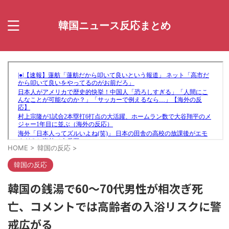
韓国ニュース反応まとめ
HOME
>
韓国の反応
>
韓国の反応
韓国の銭湯で60〜70代男性が相次ぎ死
亡、コメントでは高齢者の入浴リスクに警
戒広がる