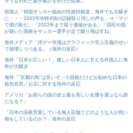
そう言われた妻が家計を分けた結果…
韓国人「韓国サッカー協会の性接待報道、海外でも大騒ぎ
に・・・2002年W杯4強の記録取り消しの声も」→「マジ
で国の恥だ」「2002年まで疑う価値がある」「国民や国
が築いた国格をサッカー選手が足で蹴り飛ばすね」
海外メディア「洋ゲー市場はグラフィック至上主義のせい
で崩壊しつつある」（海外の反応）
海外「日本が正しい！」優しい日本人に甘える外国人に海
外が大騒ぎ
海外「”京都の鳥”は良いぞ」小規模だけどお勧めな日本の
観光名所／お店に対する海外の反応
アメリカ「お前らの国の史上最も美しい女優を選ぶなら誰
になる？」
「日本の深夜営業している無人店舗でどのような人が買い
物をしているのか？」海外の反応