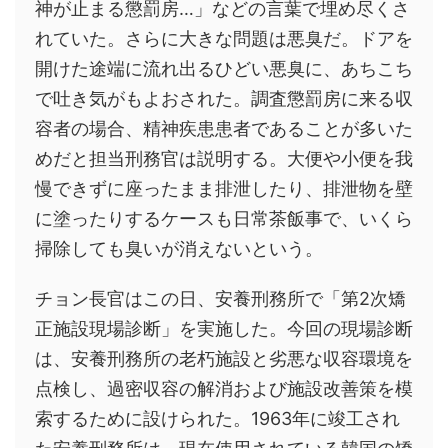
神が止まる懲罰房…」などの言葉で埋め尽くさ
れていた。さらに大きな問題は悪臭だ。ドアを
開けた途端に流れ出るひどい悪臭に、あちこち
で吐き気がもよおされた。調査懲罰房に来る収
容者の場合、精神疾患患者であることが多いた
めだと担当刑務官は説明する。大便や小便を我
慢できずに座ったまま排泄したり、排泄物を壁
に塗ったりするケースも日常茶飯事で、いくら
掃除しても臭いが消えないという。
チョン長官はこの日、安養刑務所で「第2次矯
正施設現場診断」を実施した。今回の現場診断
は、安養刑務所の老朽施設と劣悪な収容環境を
点検し、過密収容の解消および施設改善策を模
索するために設けられた。1963年に竣工され