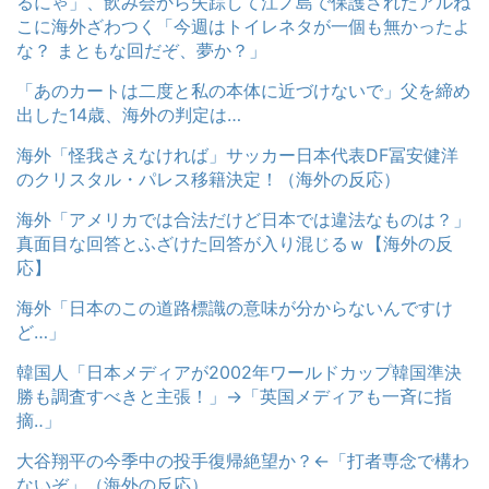
るにゃ」、飲み会から失踪して江ノ島で保護されたアルね
こに海外ざわつく「今週はトイレネタが一個も無かったよ
な？ まともな回だぞ、夢か？」
「あのカートは二度と私の本体に近づけないで」父を締め
出した14歳、海外の判定は…
海外「怪我さえなければ」サッカー日本代表DF冨安健洋
のクリスタル・パレス移籍決定！（海外の反応）
海外「アメリカでは合法だけど日本では違法なものは？」
真面目な回答とふざけた回答が入り混じるｗ【海外の反
応】
海外「日本のこの道路標識の意味が分からないんですけ
ど…」
韓国人「日本メディアが2002年ワールドカップ韓国準決
勝も調査すべきと主張！」→「英国メディアも一斉に指
摘‥」
大谷翔平の今季中の投手復帰絶望か？←「打者専念で構わ
ないぞ」（海外の反応）