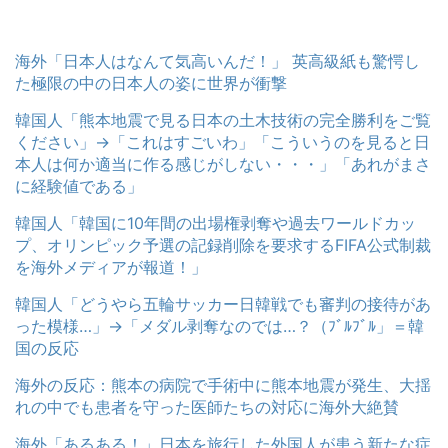
海外「日本人はなんて気高いんだ！」 英高級紙も驚愕し
た極限の中の日本人の姿に世界が衝撃
韓国人「熊本地震で見る日本の土木技術の完全勝利をご覧
ください」→「これはすごいわ」「こういうのを見ると日
本人は何か適当に作る感じがしない・・・」「あれがまさ
に経験値である」
韓国人「韓国に10年間の出場権剥奪や過去ワールドカッ
プ、オリンピック予選の記録削除を要求するFIFA公式制裁
を海外メディアが報道！」
韓国人「どうやら五輪サッカー日韓戦でも審判の接待があ
った模様…」→「メダル剥奪なのでは…？（ﾌﾞﾙﾌﾞﾙ」＝韓
国の反応
海外の反応：熊本の病院で手術中に熊本地震が発生、大揺
れの中でも患者を守った医師たちの対応に海外大絶賛
海外「あるある！」日本を旅行した外国人が患う新たな症