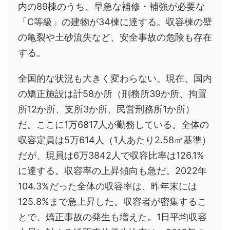
内の89棟のうち、早急な補修・補強が必要な
「C等級」の建物が34棟に達する。収容棟の壁
の亀裂や土砂流失など、安全事故の危険も存在
する。
全国的な状況も大きく変わらない。現在、国内
の矯正施設は計58か所（刑務所39か所、拘置
所12か所、支所3か所、民営刑務所1か所）
だ。ここに1万6817人が勤務している。全体の
収容定員は5万614人（1人あたり2.58㎡基準）
だが、現員は6万3842人で収容比率は126.1%
に達する。収容率の上昇傾向も急だ。2022年
104.3%だった全体の収容率は、昨年末には
125.8%まで急上昇した。収容者が密集するこ
とで、矯正事故の発生も増えた。1日平均収容