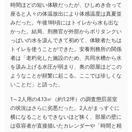
時間ほどの短い体験だったが、ひしめき合って
座ると人々の体温放出により体感温度は真夏並
みだった。午後1時頃にはトイレから水も出な
かった。結局、刑務官が外部からポリタンクい
っぱいの水を汲んできて初めて、体験者たちは
トイレを使うことができた。安養刑務所の関係
者は「老朽化した施設のため、共同水槽から水
を汲み上げる水圧が弱まり、奥の部屋ほどこの
ようなことが頻繁に起こる。ここでは珍しくな
いことだ」と語った。
1～2人用の4.13㎡（約1.2坪）の調査懲罰居室
の状況はさらに劣悪だった。2人がまっすぐに
横になることもできないほど狭く、部屋の壁に
は収容者が直接描いたカレンダーや「時間と精