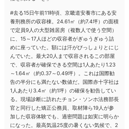
#去る15日午前11時頃、京畿道安養市にある安
養刑務所の収容棟。24.61㎡（約7.4坪）の面積
で定員9人の大型雑居房（複数人で使う空間）
に、15～17人ほどの収容者がぎゅうぎゅう詰
めに座っていた。額には汗がびっしょりとにじ
んでいた。最大20人まで収容されるこの部屋
で、収容者が確保できる空間は1人あたり1.23
～1.64㎡（約0.37～0.49坪）。これは国際勧
告の半分にも満たない数値だ。国際赤十字社は
1人あたり3.4㎡（約1坪）の確保を勧告してい
る。現場診断に訪れたチョン・ソンホ法務部長
官と同行した矯正公務員、取材陣ら19人が参
加した収容体験でも、過密問題は如実に明らか
になった。最高気温25度の暑くない気候で、2