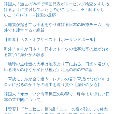
韓国人「過去のW杯で韓国代表がドーピング検査をすり抜
けるように注射していたものがこちら…」→「恥ずかし
い…（ﾌﾞﾙﾌﾞﾙ」＝韓国の反応
大地震が起きても手術をやり遂げる日本の医療チーム、海
外でも凄すぎると絶賛
【世界】ベストオブザベスト【ポーランドボール】
海外「さすが日本！」日本とドイツの仕事効率の差が分か
る数字に海外が大騒ぎ
「地球の生物量の大半は地表より下にある。日光を浴びて
いる我々のほうが変わり種だ」足元の岩の中の話
「育成モデルが全く違う」レアルの若手育成はなぜバルセ
ロナに劣るのか？その理由を巡り賛否【海外の反応】
韓国人「オホーツク海高気圧の影響で、昨年より涼しい日
本の首都圏について」
【賛否】『ヤニねこ』第6話「ニャーの夏が始まって終わ