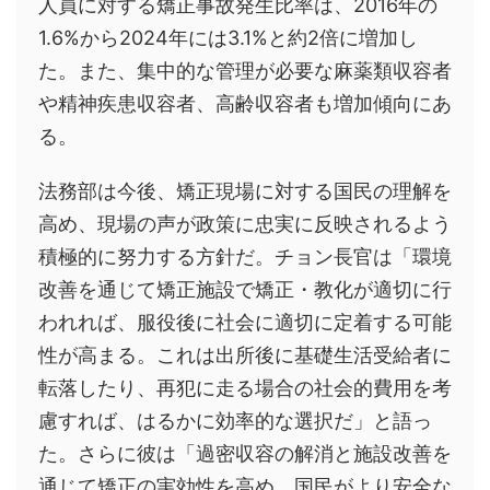
人員に対する矯正事故発生比率は、2016年の
1.6%から2024年には3.1%と約2倍に増加し
た。また、集中的な管理が必要な麻薬類収容者
や精神疾患収容者、高齢収容者も増加傾向にあ
る。
法務部は今後、矯正現場に対する国民の理解を
高め、現場の声が政策に忠実に反映されるよう
積極的に努力する方針だ。チョン長官は「環境
改善を通じて矯正施設で矯正・教化が適切に行
われれば、服役後に社会に適切に定着する可能
性が高まる。これは出所後に基礎生活受給者に
転落したり、再犯に走る場合の社会的費用を考
慮すれば、はるかに効率的な選択だ」と語っ
た。さらに彼は「過密収容の解消と施設改善を
通じて矯正の実効性を高め、国民がより安全な