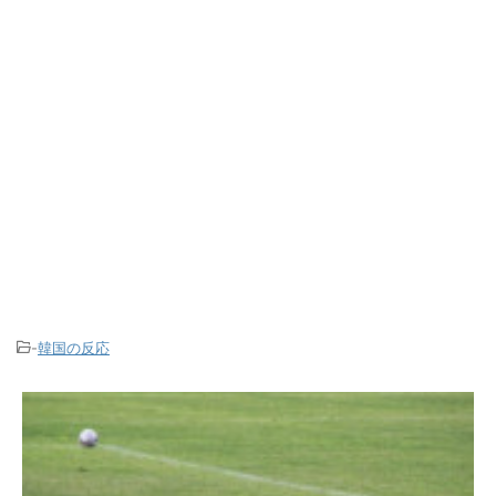
-
韓国の反応