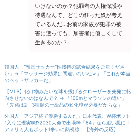
いけないのか？犯罪者の人権保護や
待遇なんて、どこの狂った奴が考え
ているんだ…お前の家族が犯罪の被
害に遭っても、加害者に優しくして
生きるのか？
韓国人「“韓国サッカー”性接待の試合結果をご覧くださ
い」→「マッサージ効果は間違いないねｗ」「これが本当
のベッドサッカーだ」
【MLB】化け物みたいな球を投げるクローザーを先発に転
向させないのはなんで？ → 「100mとマラソンの違い」
「先発は2－3種類の一級品の変化球が必要だからな」
外国人「アジア杯で優勝するんだ」日本代表、W杯ポット
1入りに現実味!?2030大会で出場枠「64」なら追い風に！
アメリカ人もポット1争いに熱視線！【海外の反応】