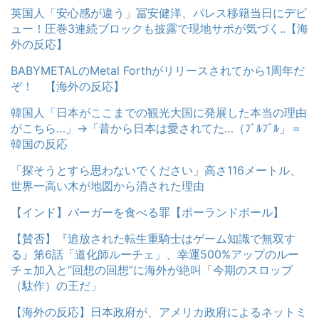
英国人「安心感が違う」冨安健洋、パレス移籍当日にデビ
ュー！圧巻3連続ブロックも披露で現地サポが気づく..【海
外の反応】
BABYMETALのMetal Forthがリリースされてから1周年だ
ぞ！ 【海外の反応】
韓国人「日本がここまでの観光大国に発展した本当の理由
がこちら…」→「昔から日本は愛されてた…（ﾌﾞﾙﾌﾞﾙ」＝
韓国の反応
「探そうとすら思わないでください」高さ116メートル、
世界一高い木が地図から消された理由
【インド】バーガーを食べる罪【ポーランドボール】
【賛否】『追放された転生重騎士はゲーム知識で無双す
る』第6話「道化師ルーチェ」、幸運500%アップのルー
チェ加入と“回想の回想”に海外が絶叫「今期のスロップ
（駄作）の王だ」
【海外の反応】日本政府が、アメリカ政府によるネットミ