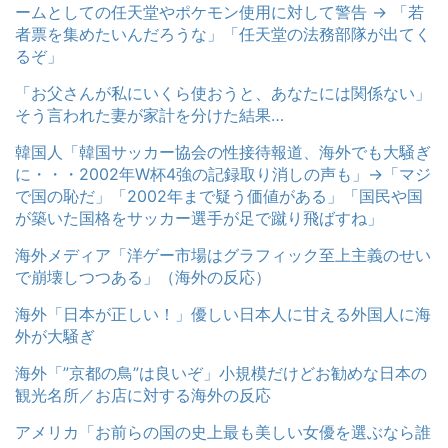
ームとしての任天堂やポケモン使用に対して警告 → 「若
者票を集めたいんだろうな」「任天堂の法務部隊が出てく
るぞ」
「お父さんが私にいくら使おうと、あなたには関係ない」
そう言われた妻が家計を分けた結果…
韓国人「韓国サッカー協会の性接待報道、海外でも大騒ぎ
に・・・2002年W杯4強の記録取り消しの声も」→「マジ
で国の恥だ」「2002年まで疑う価値がある」「国民や国
が築いた国格をサッカー選手が足で蹴り飛ばすね」
海外メディア「洋ゲー市場はグラフィック至上主義のせい
で崩壊しつつある」（海外の反応）
海外「日本が正しい！」優しい日本人に甘える外国人に海
外が大騒ぎ
海外「”京都の鳥”は良いぞ」小規模だけどお勧めな日本の
観光名所／お店に対する海外の反応
アメリカ「お前らの国の史上最も美しい女優を選ぶなら誰