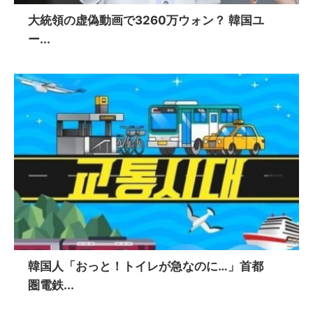
大統領の虚偽動画で3260万ウォン？ 韓国ユ
ー...
韓国人「おっと！トイレが急なのに…」首都
圏電鉄...