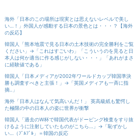
海外「日本のこの場所は現実とは思えないレベルで美し
い…！」外国人が感動する日本の景色とは・・・？【海外
の反応】
韓国人「熊本地震で見る日本の土木技術の完全勝利をご覧
ください」→「これはすごいわ」「こういうのを見ると日
本人は何か適当に作る感じがしない・・・」「あれがまさ
に経験値である」
韓国人「日本メディアが2002年ワールドカップ韓国準決
勝も調査すべきと主張！」→「英国メディアも一斉に指
摘‥」
海外「日本人はなんて気高いんだ！」 英高級紙も驚愕し
た極限の中の日本人の姿に世界が衝撃
韓国人「過去のW杯で韓国代表がドーピング検査をすり抜
けるように注射していたものがこちら…」→「恥ずかし
い…（ﾌﾞﾙﾌﾞﾙ」＝韓国の反応