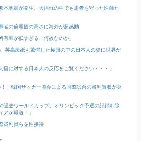
熊本地震が発生、大揺れの中でも患者を守った医師た
事者の倫理観の高さに海外が超感動
所有率が低すぎる、何故なのか」
」 英高級紙も驚愕した極限の中の日本人の姿に世界が
支援に対する日本人の反応をご覧ください・・・」
のか！」韓国サッカー協会による国際試合の審判買収が発
奪や過去ワールドカップ、オリンピック予選の記録削除
ディアが報道！」
際審判員らを性接待
す