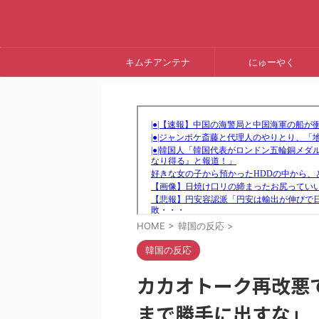
キムチアンテナ
にゅーやく
HOME
>
韓国の反応
>
韓国の反応
カカオトーク再改悪
まで勝手に出すな」