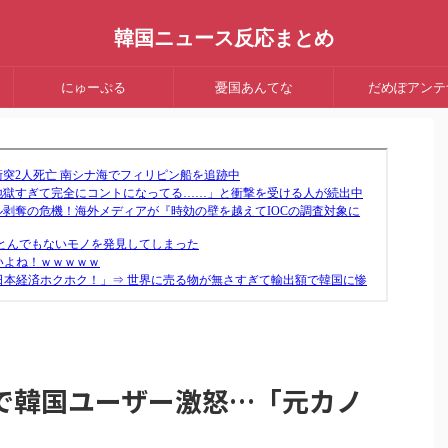
韓国ニュース反応まとめ
にゅーぷる
憂国あんてな
だめぽアンテ
で韓国ユーザー激怒…「元カノ