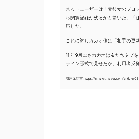
ネットユーザーは「元彼女のプロ
ら閲覧記録が残るかと驚いた」「
応した。
これに対しカカオ側は「相手の更
昨年9月にもカカオは友だちタブ
ライン形式で見せたが、利用者反
引用元記事:https://n.news.naver.com/article/