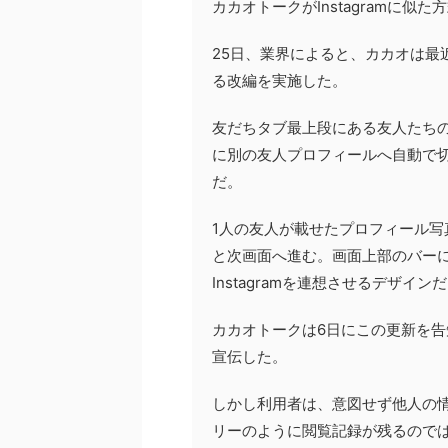
カカオトークがInstagramに
25日、業界によると、カカオは最
る改編を実施した。
友だちタブ最上段にある友人たち
に別の友人プロフィールへ自動で切り
だ。
1人の友人が載せたプロフィール
と次画面へ進む。画面上部のバー
Instagramを連想させるデザイン
カカオトークは6日にこの更新を
宣伝した。
しかし利用者は、意図せず他人の情報
リーのように閲覧記録が残るので