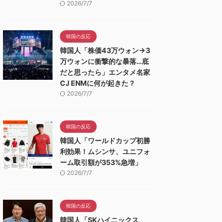
2026/7/7
韓国の反応
韓国人「株価43万ウォン→3
万ウォンに衝撃的な暴落…底
だと思ったら」エンタメ名家
CJ ENMに何が起きた？
2026/7/7
韓国の反応
韓国人「ワールドカップ初勝
利効果！ムシンサ、ユニフォ
ーム取引額が353%急増」
2026/7/7
韓国の反応
韓国人「SKハイニックス、