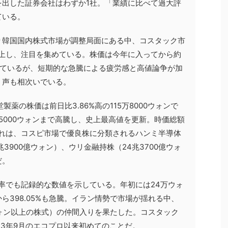
を出した証券会社はわずか1社。「業績に比べて過大評
ている。
り韓国国内株式市場が調整局面にある中、コスタック市
浮上し、注目を集めている。株価は今年に入ってから約
めているが、短期的な急騰による疲労感と高値論争が加
う声も相次いでいる。
薬の株価は前日比3.86%高の115万8000ウォンで
万5000ウォンまで高騰し、史上最高値を更新。時価総額
。これは、コスピ市場で優良株に分類されるハンミ半導体
4兆3900億ウォン）、ウリ金融持株（24兆3700億ウォ
だ。
率でも記録的な数値を示している。年初には24万ウォ
ら398.05%も急騰。イラン情勢で市場が揺れる中、
ウォン以上の株式）の仲間入りを果たした。コスタック
23年9月のエコプロ以来初めてのことだ。