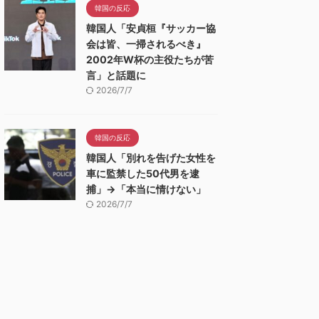
韓国の反応
韓国人「安貞桓『サッカー協
会は皆、一掃されるべき』
2002年W杯の主役たちが苦
言」と話題に
2026/7/7
韓国の反応
韓国人「別れを告げた女性を
車に監禁した50代男を逮
捕」→「本当に情けない」
2026/7/7