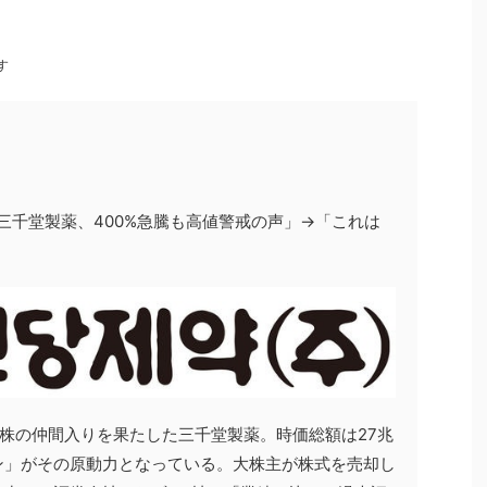
す
三千堂製薬、400%急騰も高値警戒の声」→「これは
額株の仲間入りを果たした三千堂製薬。時価総額は27兆
ン」がその原動力となっている。大株主が株式を売却し