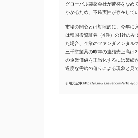
グローバル製薬会社が苦杯をなめ
かかるため、不確実性が存在して
市場の関心とは対照的に、今年に
は韓国投資証券（4件）の1社のみ
た場合、企業のファンダメンタル
三千堂製薬の昨年の連結売上高は23
の企業価値を正当化するには業績
過度な需給の偏りによる現象と見
引用元記事:https://n.news.naver.com/article/0