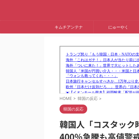
キムチアンテナ
にゅーやく
HOME
>
韓国の反応
>
韓国の反応
韓国人「コスタック
400%急騰も高値警