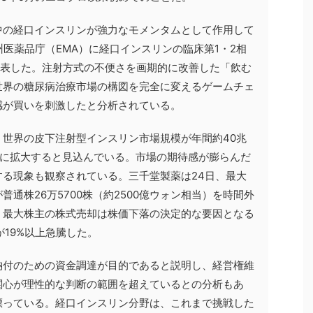
中の経口インスリンが強力なモメンタムとして作用して
州医薬品庁（EMA）に経口インスリンの臨床第1・2相
発表した。注射方式の不便さを画期的に改善した「飲む
世界の糖尿病治療市場の構図を完全に変えるゲームチェ
感が買いを刺激したと分析されている。
世界の皮下注射型インスリン市場規模が年間約40兆
ルに拡大すると見込んでいる。市場の期待感が膨らんだ
る現象も観察されている。三千堂製薬は24日、最大
通株26万5700株（約2500億ウォン相当）を時間外
、最大株主の株式売却は株価下落の決定的な要因となる
が19%以上急騰した。
納付のための資金調達が目的であると説明し、経営権維
関心が理性的な判断の範囲を超えているとの分析もあ
漂っている。経口インスリン分野は、これまで挑戦した