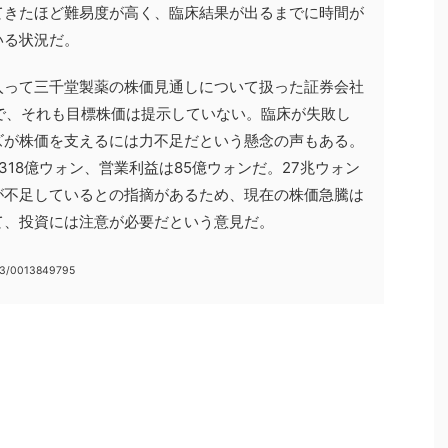
てきたほど難易度が高く、臨床結果が出るまでに時間が
いる状況だ。
入って三千堂製薬の株価見通しについて扱った証券会社
で、それも目標株価は提示していない。臨床が失敗し
ズが株価を支えるには力不足だという懸念の声もある。
18億ウォン、営業利益は85億ウォンだ。27兆ウォン
が不足しているとの指摘があるため、現在の株価急騰は
て、投資には注意が必要だという意見だ。
03/0013849795