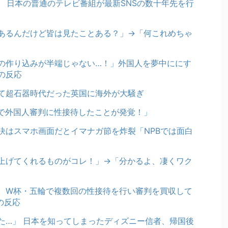
 日本の普通のテレビ番組が最新SNSの数十年先を行
あるんだけど皆は見たことある？」→「何これめちゃ
の作り込みが半端じゃない…！」外国人を夢中ににす
の反応
て超石器時代だった英国に海外が大騒ぎ
で外国人審判に性接待したことが発覚！」
訣はスマホ画面だとイマナガ節を炸裂「NPBでは面白
上げてくれるものがコレ！」→「分かるよ、凄くワク
、W杯・五輪で複数回の性接待を行い審判を買収して
の反応
た…」 日本を知ってしまったディズニー信者、帰国後