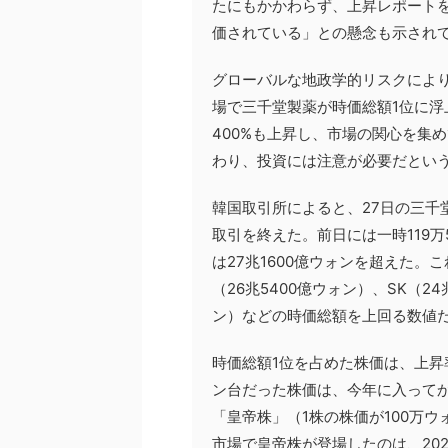
たにもかかわらず、上昇レポート
価されている」との懸念も示され
グローバルな地政学的リスクによ
場で三千堂製薬が時価総額1位に
400%も上昇し、市場の関心を集
わり、投資には注意が必要だとい
韓国取引所によると、27日の三千堂製
取引を終えた。前日には一時119
は27兆1600億ウォンを超えた
（26兆5400億ウォン）、SK（2
ン）などの時価総額を上回る数値
時価総額1位を占めた株価は、上昇
ン台だった株価は、今年に入ってか
「皇帝株」（1株の株価が100万
市場で皇帝株が登場したのは、20