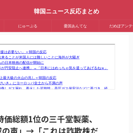
韓国ニュース反応まとめ
にゅーぷる
憂国あんてな
だめぽアンテ
時価総額1位の三千堂製薬、
戒の声」→「これは詐欺株だ