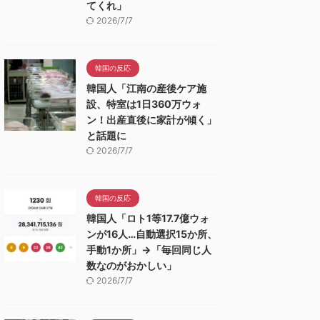
てくれ」
2026/7/7
韓国の反応
韓国人「江南の産後ケア施
設、特室は1日360万ウォ
ン！出産直後に家計が傾く」
と話題に
2026/7/7
韓国の反応
韓国人「ロト1等17.7億ウォ
ンが16人…自動選択15か所、
手動1か所」→「毎回同じ人
数なのがおかしい」
2026/7/7