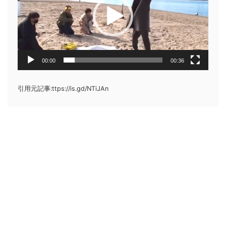
レ
ー
ヤ
ー
00:00
00:36
引用元記事:ttps://is.gd/NTiJAn