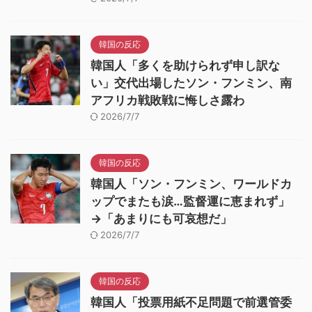
韓国の反応
韓国人「多くを助けられず申し訳な
い」交代出場したソン・フンミン、南
アフリカ戦敗戦に悔しさ露わ
2026/7/7
韓国の反応
韓国人「ソン・フンミン、ワールドカ
ップでまたも涙…監督運に恵まれず」
→「あまりにも可哀想だ」
2026/7/7
韓国の反応
韓国人「投票用紙不足問題で前選管委