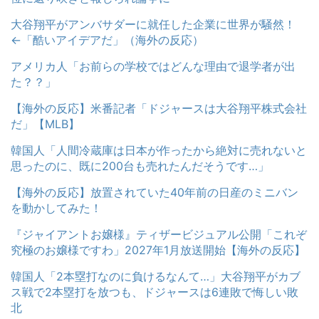
大谷翔平がアンバサダーに就任した企業に世界が騒然！
←「酷いアイデアだ」（海外の反応）
アメリカ人「お前らの学校ではどんな理由で退学者が出
た？？」
【海外の反応】米番記者「ドジャースは大谷翔平株式会社
だ」【MLB】
韓国人「人間冷蔵庫は日本が作ったから絶対に売れないと
思ったのに、既に200台も売れたんだそうです…」
【海外の反応】放置されていた40年前の日産のミニバン
を動かしてみた！
『ジャイアントお嬢様』ティザービジュアル公開「これぞ
究極のお嬢様ですわ」2027年1月放送開始【海外の反応】
韓国人「2本塁打なのに負けるなんて…」大谷翔平がカブ
ス戦で2本塁打を放つも、ドジャースは6連敗で悔しい敗
北