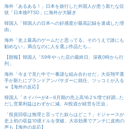
海外「あるある！」日本を旅行した外国人が患う新たな症
状「日本後PTSD」に海外が大騒ぎ
韓国人「韓国人の日本への好感度が最高記録を達成した理
由」
海外「史上最高のゲームだと思ってる。そのうえで誰にも
勧めない」満点なのに人を選ぶ作品たち…
【朗報】韓国人「59年やった店の最終日、深夜0時から行
列」
海外「今まで見た中で一番謎な組み合わせだ」大谷翔平選
手が新たにブランドアンバサダーに就任、ツッコミが入る
ｗ【海外の反応】
韓国人「ネイバーが4～6月期の売上高16.2％増で好調…た
だし営業利益はわずかに減。AI投資が経営を圧迫」
「投資回収は無理と言ってた奴らはどこ？」ドジャースが
史上初の収益10億ドルを突破、大谷効果でアンチに皮肉の
声も【海外の反応】