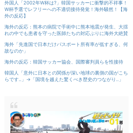
外国人「2002年W杯は?」韓国サッカーに衝撃的不祥事！
W杯予選でレフリーへの不適切接待発覚！海外騒然！【海
外の反応】
海外の反応：熊本の病院で手術中に熊本地震が発生、大揺
れの中でも患者を守った医師たちの対応ぶりに海外大絶賛
海外「先進国で日本だけパスポート所有率が低すぎる、何
故なのか」
海外の反応：韓国サッカー協会、国際審判員らを性接待
韓国人「意外に日本との関係が深い地球の裏側の国がこち
らです‥」→「国境を越えた驚くべき歴史のつながり‥」
動
画
プ