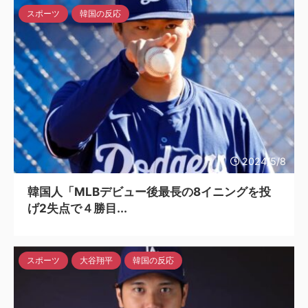
スポーツ
韓国の反応
2024/5/8
韓国人「MLBデビュー後最長の8イニングを投
げ2失点で４勝目...
スポーツ
大谷翔平
韓国の反応