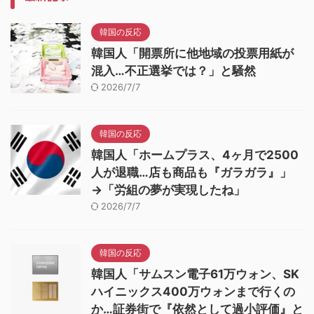
韓国の反応
韓国人「開票所に他地域の投票用紙が
混入…不正選挙では？」と騒然
2026/7/7
韓国の反応
韓国人「ホームプラス、4ヶ月で2500
人が退職…店も商品も『ガラガラ』」
→「労組の夢が実現したね」
2026/7/7
韓国の反応
韓国人「サムスン電子61万ウォン、SK
ハイニックス400万ウォンまで行くの
か…証券街で『依然として過小評価』と