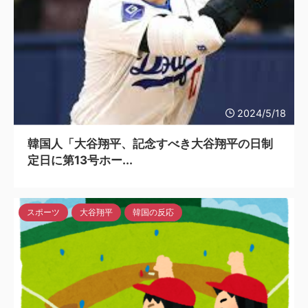
2024/5/18
韓国人「大谷翔平、記念すべき大谷翔平の日制
定日に第13号ホー...
スポーツ
大谷翔平
韓国の反応