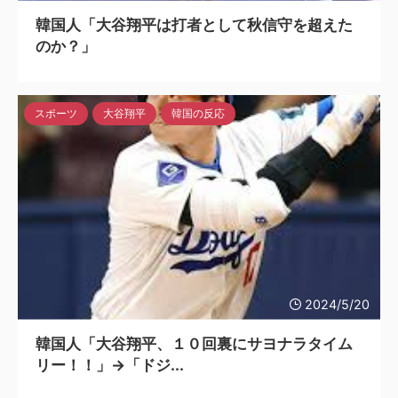
韓国人「大谷翔平は打者として秋信守を超えた
のか？」
スポーツ
大谷翔平
韓国の反応
2024/5/20
韓国人「大谷翔平、１０回裏にサヨナラタイム
リー！！」→「ドジ...