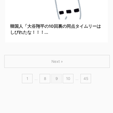
2024/5/6
韓国人「大谷翔平の10回裏の同点タイムリーは
しびれたな！！！...
Next »
1
…
8
9
10
…
45