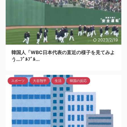
2023/2/19
韓国人「WBC日本代表の直近の様子を見てみよ
う…ﾌﾞﾙﾌﾞﾙ...
スポーツ
大谷翔平
生活
韓国の反応