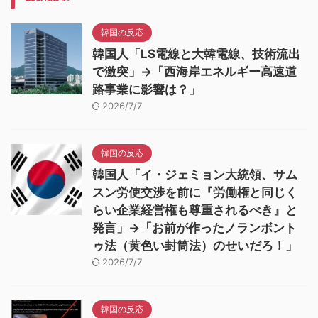
韓国の反応
韓国人「LS電線と大韓電線、技術流出
で激突」→「西海岸エネルギー高速道
路事業に影響は？」
2026/7/7
韓国の反応
韓国人「イ・ジェミョン大統領、サム
スン労使交渉を前に『労働権と同じく
らい企業経営権も尊重されるべき』と
発言」→「お前が作ったノランボント
ゥ法（黄色い封筒法）のせいだろ！」
2026/7/7
韓国の反応