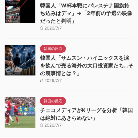
韓国人「W杯本戦にパレスチナ国旗持
ち込みはデマ」→「2年前の予選の映像
だったと判明」
2026/7/7
韓国の反応
韓国人「サムスン・ハイニックスを涙
を飲んで売る海外の大口投資家たち…そ
の裏事情とは？」
2026/7/7
韓国の反応
チェコメディアがKリーグを分析「韓国
は絶対にあきらめない」
2026/7/7