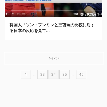
2023/2/1
韓国人「ソン・フンミンと三苫薫の比較に対す
る日本の反応を見て...
Next »
1
…
33
34
35
…
45