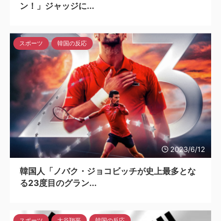
ン！」ジャッジに...
スポーツ
韓国の反応
2023/6/12
韓国人「ノバク・ジョコビッチが史上最多とな
る23度目のグラン...
スポーツ
大谷翔平
韓国の反応