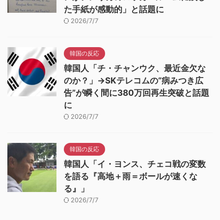
た手紙が感動的」と話題に
2026/7/7
韓国の反応
韓国人「チ・チャンウク、最近金欠な
のか？」→SKテレコムの“病みつき広
告”が瞬く間に380万回再生突破と話題
に
2026/7/7
韓国の反応
韓国人「イ・ヨンス、チェコ戦の変数
を語る『高地＋雨＝ボールが速くな
る』」
2026/7/7