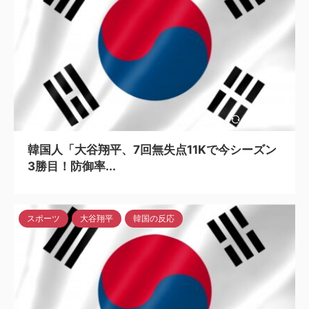
2024/5/6
韓国人「大谷翔平、7回無失点11Kで今シーズン
3勝目！防御率...
スポーツ
大谷翔平
韓国の反応