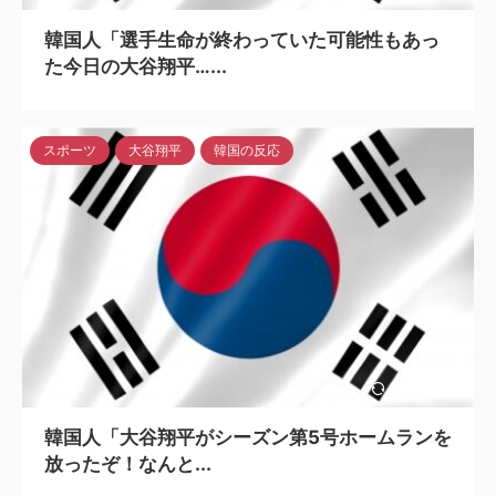
韓国人「選手生命が終わっていた可能性もあっ
た今日の大谷翔平…...
スポーツ
大谷翔平
韓国の反応
2024/5/6
韓国人「大谷翔平がシーズン第5号ホームランを
放ったぞ！なんと...