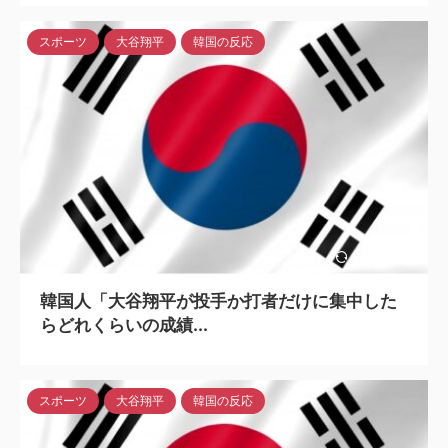
スポーツ
大谷翔平
韓国の反応
2024/5/6
韓国人「大谷翔平が投手か打者だけに集中した
らどれくらいの成績...
スポーツ
大谷翔平
韓国の反応