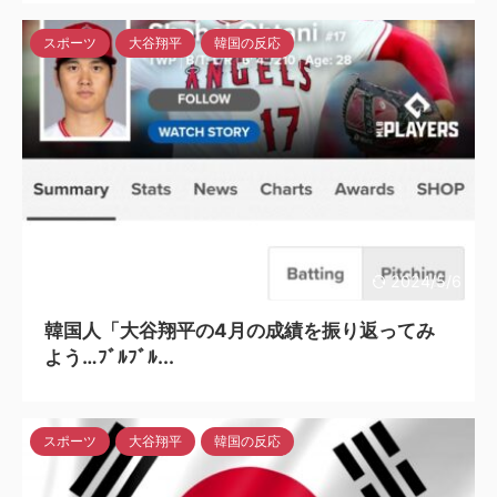
スポーツ
大谷翔平
韓国の反応
2024/5/6
韓国人「大谷翔平の4月の成績を振り返ってみ
よう…ﾌﾞﾙﾌﾞﾙ...
スポーツ
大谷翔平
韓国の反応