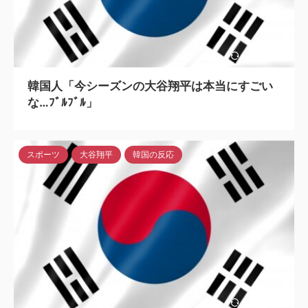
2024/5/6
韓国人「今シーズンの大谷翔平は本当にすごい
な…ﾌﾞﾙﾌﾞﾙ」
スポーツ
大谷翔平
韓国の反応
2024/5/6