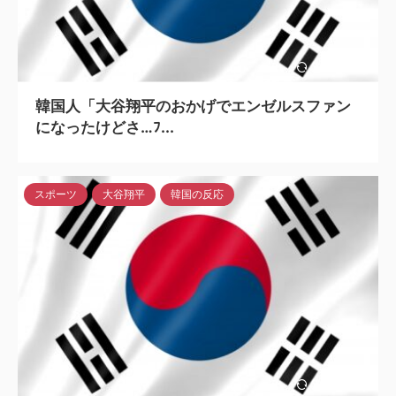
2024/5/6
韓国人「大谷翔平のおかげでエンゼルスファン
になったけどさ…ﾌ...
スポーツ
大谷翔平
韓国の反応
2024/5/6