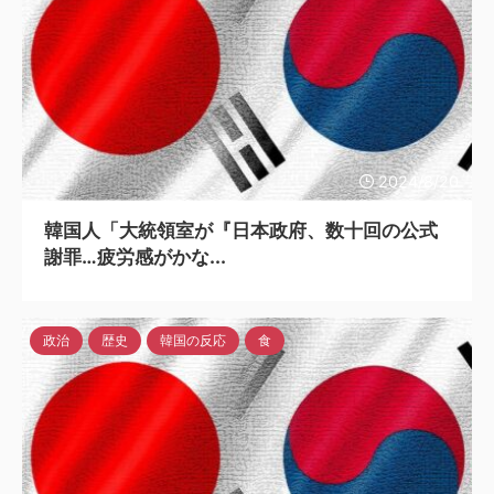
2024/8/20
韓国人「大統領室が『日本政府、数十回の公式
謝罪…疲労感がかな...
政治
歴史
韓国の反応
食