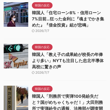
韓国の反応
韓国人「住宅ローン8%・信用ローン
7%目前…狂った金利に『魂までかき集
めた』『借金投資』組が悲鳴」
2026/7/7
韓国の反応
韓国人「教え子の成果給が校長の年俸
より多い」NYTも注目した忠北半導体
高校に驚きの声
2026/7/7
韓国の反応
韓国人「刑務所で実弾100発紛失だ
と？国がめちゃくちゃだ！」大田刑務
所で実弾紛失の通報、法務部が調査開