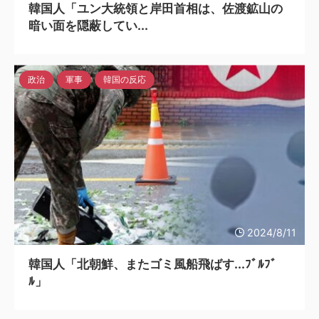
韓国人「ユン大統領と岸田首相は、佐渡鉱山の
暗い面を隠蔽してい...
政治
軍事
韓国の反応
2024/8/11
韓国人「北朝鮮、またゴミ風船飛ばす...ﾌﾞﾙﾌﾞ
ﾙ」