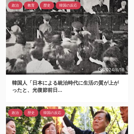
政治
教育
歴史
韓国の反応
2024/8/18
韓国人「日本による統治時代に生活の質が上が
ったと、光復節前日...
政治
歴史
韓国の反応