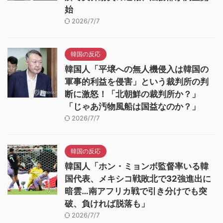
始
2026/7/7
韓国の反応
韓国人「平壌への無人機侵入は韓国の
軍事的利益を侵害」という裁判所の判
断に激怒！「北朝鮮の裁判所か？」
「じゃあ汚物風船は国益なのか？」
2026/7/7
韓国の反応
韓国人「ホン・ミョンボ監督率いる韓
国代表、メキシコ戦敗北で32強進出に
暗雲…南アフリカ戦で引き分けでも突
破、負ければ脱落も」
2026/7/7