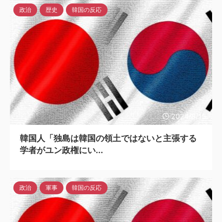
政治
歴史
韓国の反応
2024/8/15
韓国人「独島は韓国の領土ではないと主張する
学者がユン政権にい...
政治
軍事
韓国の反応