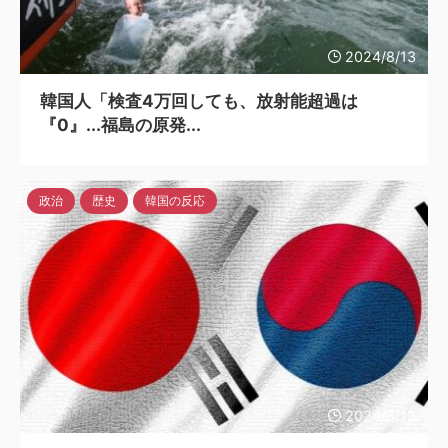
2024/8/13
韓国人「検査4万回しても、放射能超過は
『0』...福島の原発...
政治
歴史
韓国の反応
2024/8/12