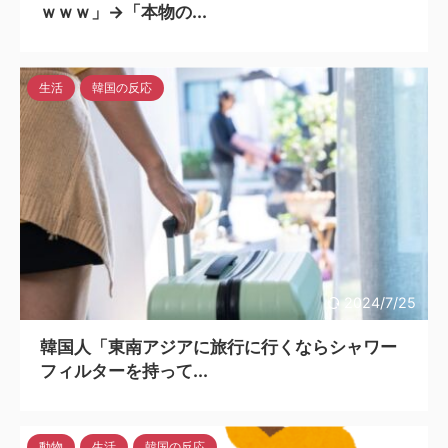
ｗｗｗ」→「本物の...
生活
韓国の反応
2024/7/25
韓国人「東南アジアに旅行に行くならシャワー
フィルターを持って...
動物
生活
韓国の反応