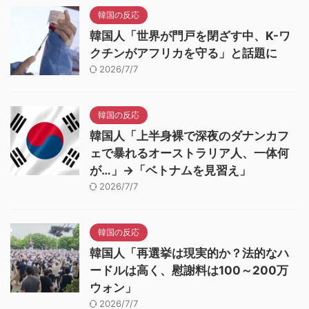
韓国の反応
韓国人「世界が門戸を閉ざす中、K-ワ
クチンがアフリカを守る」と話題に
2026/7/7
韓国の反応
韓国人「上半身裸で深夜のダナンカフ
ェで暴れるオーストラリア人、一体何
が…」→「ベトナムを見習え」
2026/7/7
韓国の反応
韓国人「再選挙は現実的か？法的なハ
ードルは高く、慰謝料は100～200万
ウォン」
2026/7/7