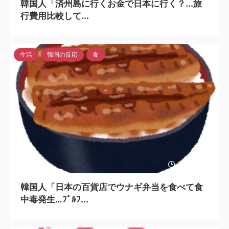
韓国人「済州島に行くお金で日本に行く？...旅
行費用比較して...
生活
韓国の反応
食
2024/7/31
韓国人「日本の百貨店でウナギ弁当を食べて食
中毒発生…ﾌﾞﾙﾌ...