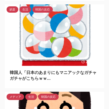
娯楽
生活
韓国の反応
2024/8/2
韓国人「日本のあまりにもマニアックなガチャ
ガチャがこちらｗｗ...
メディア
生活
韓国の反応