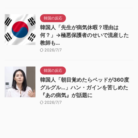
韓国の反応
韓国人「先生が病気休暇？理由は
何？」→極悪保護者のせいで流産した
教師も…
2026/7/7
韓国の反応
韓国人「朝目覚めたらベッドが360度
グルグル…」ハン・ガインを苦しめた
『あの病気』が話題に
2026/7/7