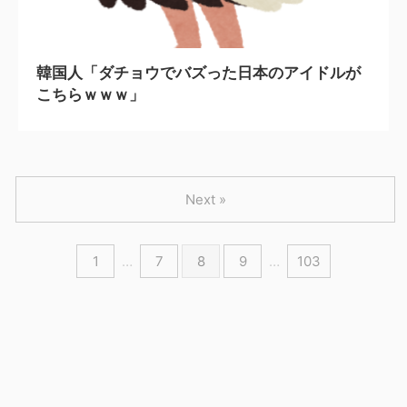
2024/7/24
韓国人「ダチョウでバズった日本のアイドルが
こちらｗｗｗ」
Next »
1
…
7
8
9
…
103