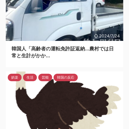
2024/7/24
韓国人「高齢者の運転免許証返納...農村では日
常と生計がかか...
娯楽
生活
芸能
韓国の反応