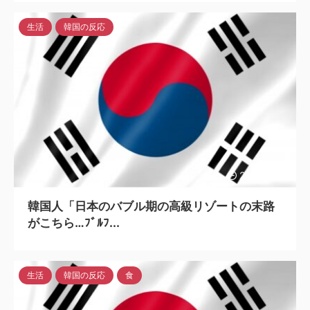
生活
韓国の反応
2023/7/15
韓国人「日本のバブル期の高級リゾートの末路
がこちら…ﾌﾞﾙﾌ...
生活
韓国の反応
食