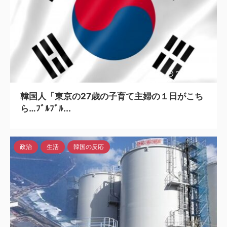
2023/7/12
韓国人「東京の27歳の子育て主婦の１日がこち
ら…ﾌﾞﾙﾌﾞﾙ...
政治
生活
韓国の反応