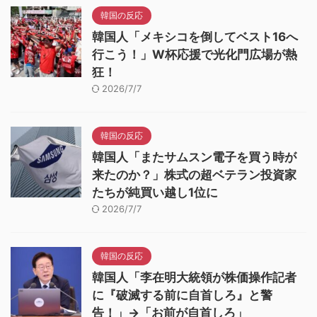
韓国の反応
韓国人「メキシコを倒してベスト16へ
行こう！」W杯応援で光化門広場が熱
狂！
2026/7/7
韓国の反応
韓国人「またサムスン電子を買う時が
来たのか？」株式の超ベテラン投資家
たちが純買い越し1位に
2026/7/7
韓国の反応
韓国人「李在明大統領が株価操作記者
に『破滅する前に自首しろ』と警
告！」→「お前が自首しろ」