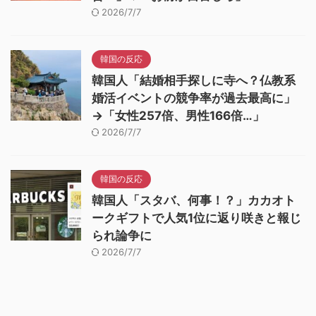
2026/7/7
韓国の反応
韓国人「結婚相手探しに寺へ？仏教系
婚活イベントの競争率が過去最高に」
→「女性257倍、男性166倍…」
2026/7/7
韓国の反応
韓国人「スタバ、何事！？」カカオト
ークギフトで人気1位に返り咲きと報じ
られ論争に
2026/7/7