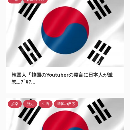
2023/7/11
韓国人「韓国のYoutuberの発言に日本人が激
怒…ﾌﾞﾙﾌ...
娯楽
歴史
生活
韓国の反応