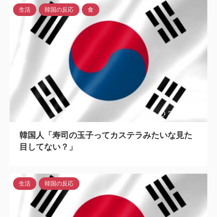
生活
韓国の反応
食
2023/7/12
韓国人「寿司の玉子ってカステラみたいな見た
目してない？」
生活
韓国の反応