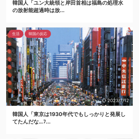
韓国人「ユン大統領と岸田首相は福島の処理水
の放射能超過時は放...
生活
韓国の反応
2023/7/12
韓国人「東京は1930年代でもしっかりと発展し
てたんだな…ﾌ...