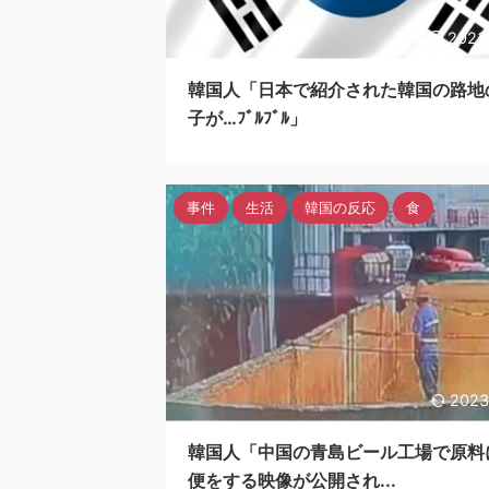
2023
韓国人「日本で紹介された韓国の路地
子が…ﾌﾞﾙﾌﾞﾙ」
事件
生活
韓国の反応
食
2023
韓国人「中国の青島ビール工場で原料
便をする映像が公開され...