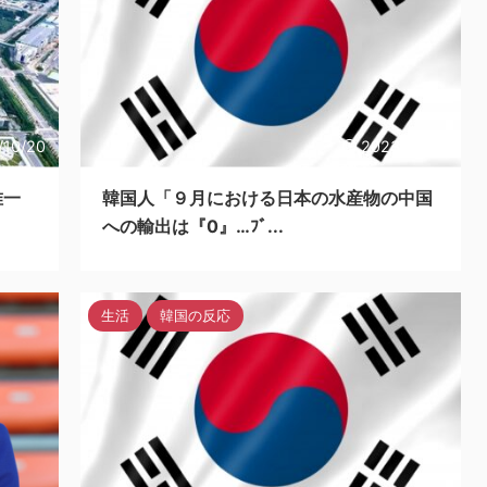
/10/20
2023/10/20
唯一
韓国人「９月における日本の水産物の中国
への輸出は『0』…ﾌﾞ...
生活
韓国の反応