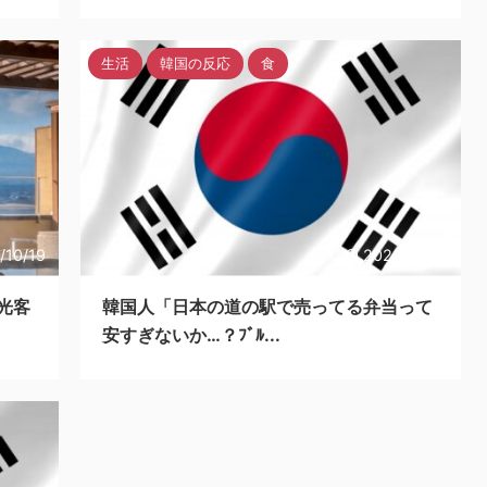
生活
韓国の反応
食
/10/19
2023/10/18
光客
韓国人「日本の道の駅で売ってる弁当って
安すぎないか…？ﾌﾞﾙ...