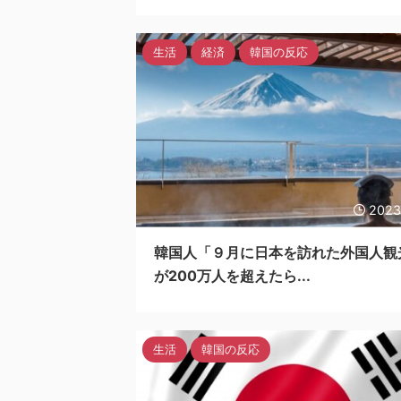
生活
経済
韓国の反応
2023
韓国人「９月に日本を訪れた外国人観
が200万人を超えたら...
生活
韓国の反応