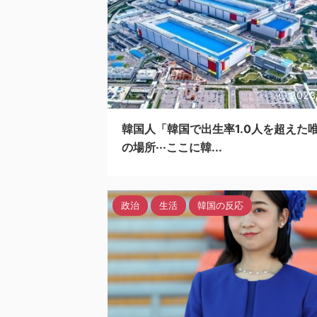
2023
韓国人「韓国で出生率1.0人を超えた
の場所···ここに韓...
政治
生活
韓国の反応