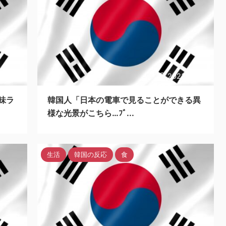
/10/22
2023/10/22
味ラ
韓国人「日本の電車で見ることができる異
様な光景がこちら…ﾌﾞ...
生活
韓国の反応
食