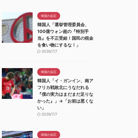
韓国の反応
韓国人「選挙管理委員会、
100億ウォン超の『特別手
当』を不正受給！国民の税金
を食い物にするな！」
2026/7/7
韓国の反応
韓国人「イ・ガンイン、南ア
フリカ戦敗北にうなだれる
『僕の実力はまだまだ足りな
かった』」→「お前は悪くな
い」
2026/7/7
韓国の反応