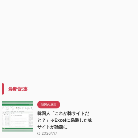
最新記事
韓国の反応
韓国人「これが株サイトだ
と？」→Excelに偽装した株
サイトが話題に
2026/7/7