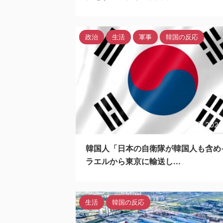
政治
生活
軍事
韓国の反応
2023
韓国人「日本の自衛隊が韓国人も含め
ラエルから東京に輸送し...
生活
韓国の反応