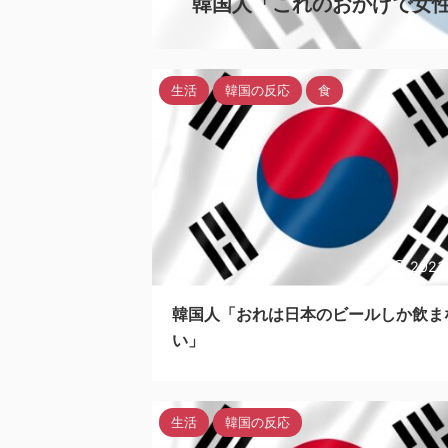
韓国人「これのおかげで女性
生活
韓国の反応
食
2023
韓国人「おれは日本のビールしか飲ま
い」
生活
韓国の反応