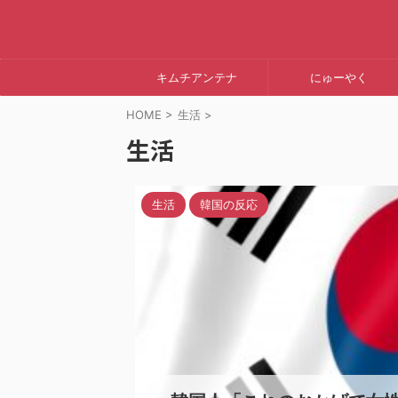
キムチアンテナ
にゅーやく
HOME
>
生活
>
生活
生活
韓国の反応