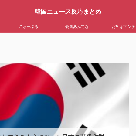
韓国ニュース反応まとめ
にゅーぷる
憂国あんてな
だめぽアンテ