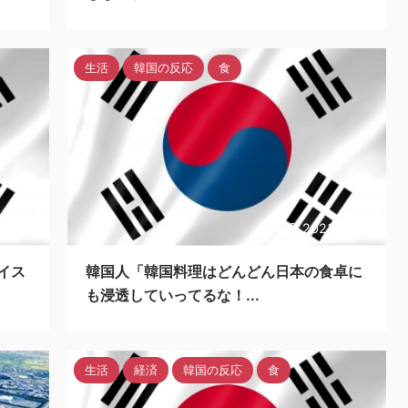
生活
韓国の反応
食
/10/21
2023/10/20
イス
韓国人「韓国料理はどんどん日本の食卓に
も浸透していってるな！...
生活
経済
韓国の反応
食