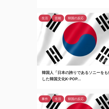
生活
芸能
韓国の反応
202
韓国人「日本の誇りであるソニーをも
した韓国文化K-POP...
事件
生活
韓国の反応