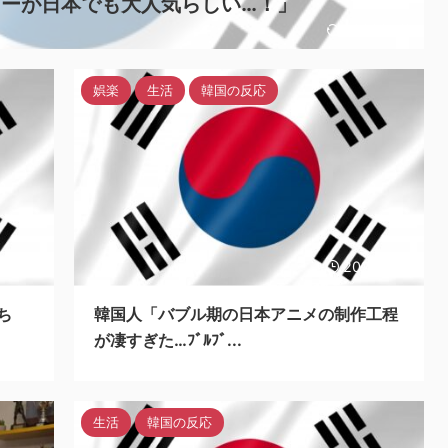
ガーが日本でも大人気らしい…！」
2023/11/8
娯楽
生活
韓国の反応
3/11/8
2023/11/8
ち
韓国人「バブル期の日本アニメの制作工程
が凄すぎた…ﾌﾞﾙﾌﾞ...
生活
韓国の反応