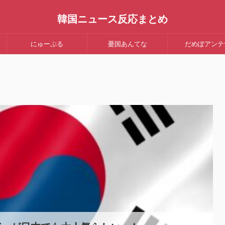
韓国ニュース反応まとめ
にゅーぷる
憂国あんてな
だめぽアンテ