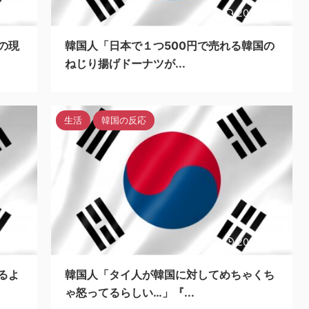
3/11/4
2023/11/4
の現
韓国人「日本で１つ500円で売れる韓国の
ねじり揚げドーナツが...
生活
韓国の反応
3/11/4
2023/11/4
るよ
韓国人「タイ人が韓国に対してめちゃくち
ゃ怒ってるらしい…」『...