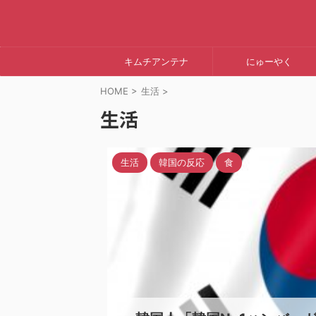
キムチアンテナ
にゅーやく
HOME
>
生活
>
生活
生活
韓国の反応
食