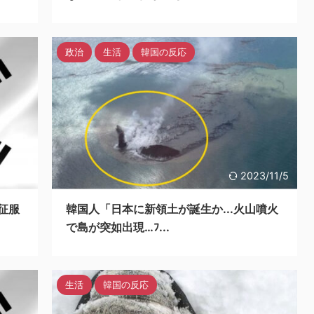
政治
生活
韓国の反応
3/11/5
2023/11/5
征服
韓国人「日本に新領土が誕生か...火山噴火
で島が突如出現…ﾌ...
生活
韓国の反応