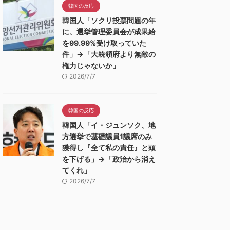
韓国の反応
韓国人「ソクリ投票問題の年
に、選挙管理委員会が成果給
を99.99%受け取っていた
件」→「大統領府より無敵の
権力じゃないか」
2026/7/7
韓国の反応
韓国人「イ・ジュンソク、地
方選挙で基礎議員1議席のみ
獲得し『全て私の責任』と頭
を下げる」→「政治から消え
てくれ」
2026/7/7