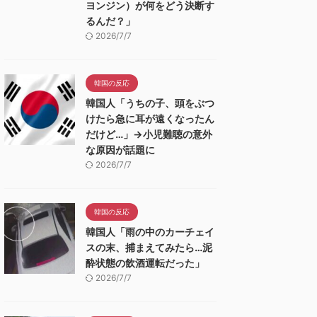
ヨンジン）が何をどう決断す
るんだ？」
2026/7/7
韓国の反応
韓国人「うちの子、頭をぶつ
けたら急に耳が遠くなったん
だけど…」→小児難聴の意外
な原因が話題に
2026/7/7
韓国の反応
韓国人「雨の中のカーチェイ
スの末、捕まえてみたら…泥
酔状態の飲酒運転だった」
2026/7/7