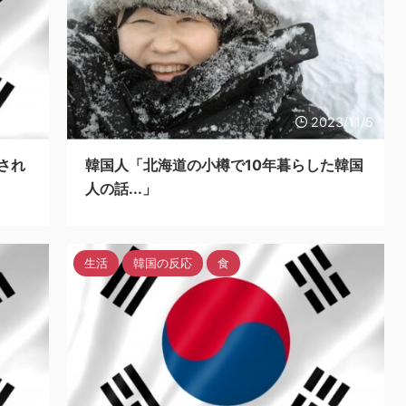
3/11/5
2023/11/5
され
韓国人「北海道の小樽で10年暮らした韓国
人の話...」
生活
韓国の反応
食