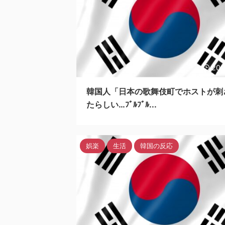
202
韓国人「日本の歌舞伎町でホストが刺
たらしい…ﾌﾞﾙﾌﾞﾙ...
娯楽
生活
韓国の反応