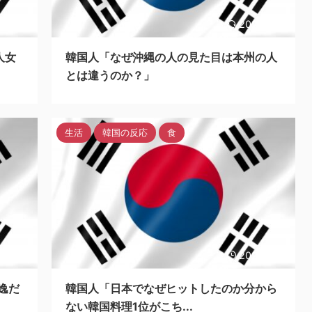
3/11/7
2023/11/6
人女
韓国人「なぜ沖縄の人の見た目は本州の人
とは違うのか？」
生活
韓国の反応
食
3/11/6
2023/11/6
逸だ
韓国人「日本でなぜヒットしたのか分から
ない韓国料理1位がこち...