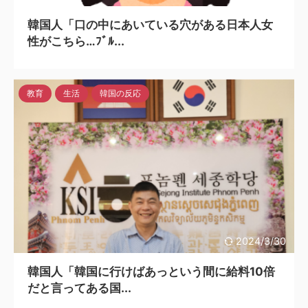
韓国人「口の中にあいている穴がある日本人女
性がこちら…ﾌﾞﾙ...
教育
生活
韓国の反応
2024/3/30
韓国人「韓国に行けばあっという間に給料10倍
だと言ってある国...