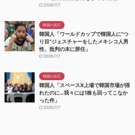
2026/7/7
韓国の反応
韓国人「ワールドカップで韓国人に“つ
り目”ジェスチャーをしたメキシコ人男
性、批判の末に辞任」
2026/7/7
韓国の反応
韓国人「スペースX上場で韓国市場が揺
れたのに…我々には1株も回ってこなか
った件」
2026/7/7