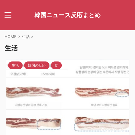
韓国ニュース反応まとめ
HOME
>
生活
>
生活
生活
韓国の反応
食
2024/4/6