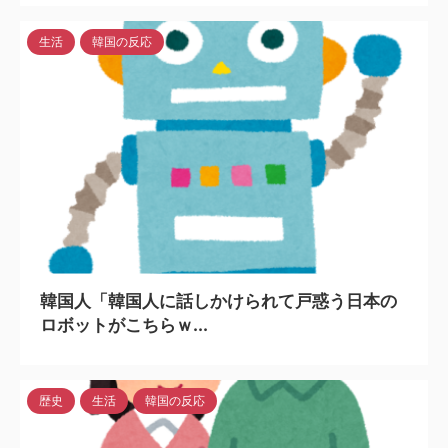
生活
韓国の反応
2024/4/2
韓国人「韓国人に話しかけられて戸惑う日本の
ロボットがこちらｗ...
歴史
生活
韓国の反応