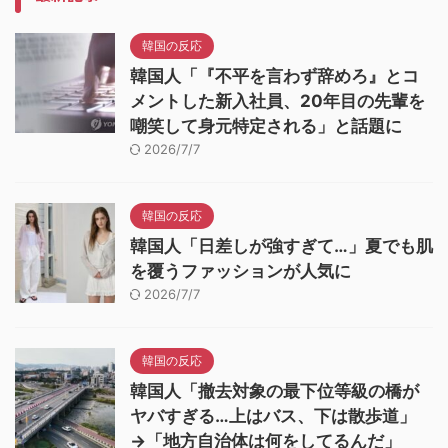
韓国の反応
韓国人「『不平を言わず辞めろ』とコ
メントした新入社員、20年目の先輩を
嘲笑して身元特定される」と話題に
2026/7/7
韓国の反応
韓国人「日差しが強すぎて…」夏でも肌
を覆うファッションが人気に
2026/7/7
韓国の反応
韓国人「撤去対象の最下位等級の橋が
ヤバすぎる…上はバス、下は散歩道」
→「地方自治体は何をしてるんだ」