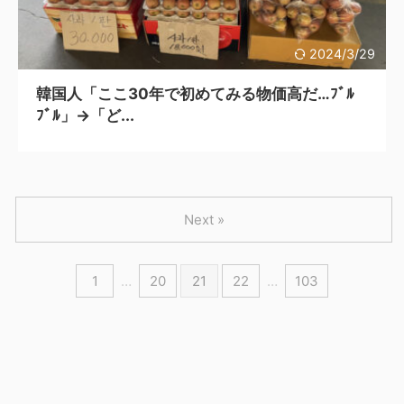
2024/3/29
韓国人「ここ30年で初めてみる物価高だ…ﾌﾞﾙ
ﾌﾞﾙ」→「ど...
Next »
1
…
20
21
22
…
103