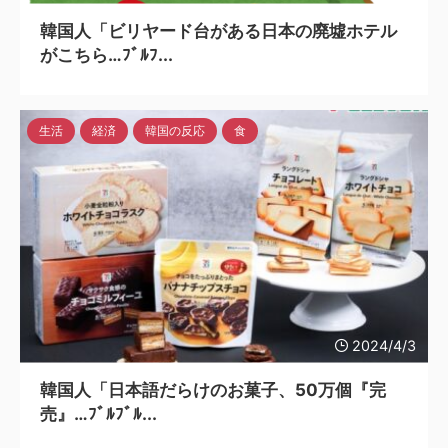
韓国人「ビリヤード台がある日本の廃墟ホテル
がこちら…ﾌﾞﾙﾌ...
生活
経済
韓国の反応
食
2024/4/3
韓国人「日本語だらけのお菓子、50万個『完
売』…ﾌﾞﾙﾌﾞﾙ...