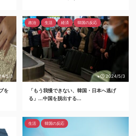
政治
生活
経済
韓国の反応
24/5/3
2024/5/3
プを
「もう我慢できない、韓国・日本へ逃げ
る」...中国を脱出する...
生活
韓国の反応