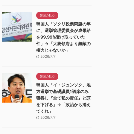
韓国の反応
韓国人「ソクリ投票問題の年
に、選挙管理委員会が成果給
を99.99%受け取っていた
件」→「大統領府より無敵の
権力じゃないか」
2026/7/7
韓国の反応
韓国人「イ・ジュンソク、地
方選挙で基礎議員1議席のみ
獲得し『全て私の責任』と頭
を下げる」→「政治から消え
てくれ」
2026/7/7