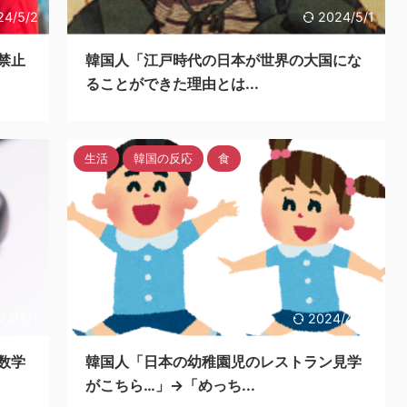
24/5/2
2024/5/1
禁止
韓国人「江戸時代の日本が世界の大国にな
ることができた理由とは...
生活
韓国の反応
食
24/5/1
2024/4/30
数学
韓国人「日本の幼稚園児のレストラン見学
がこちら…」→「めっち...