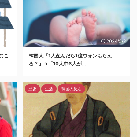
24/5/2
2024/5/2
なこ
韓国人「1人産んだら1億ウォンもらえ
る？」→「10人中6人が...
歴史
生活
韓国の反応