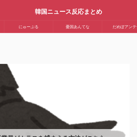
韓国ニュース反応まとめ
にゅーぷる
憂国あんてな
だめぽアンテ