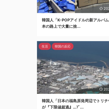
20
韓国人「K-POPアイドルの新アルバ
本の路上で大量に捨...
生活
韓国の反応
20
韓国人「日本の福島原発周辺でトリチ
が『下限値超過』…ﾌﾞ...