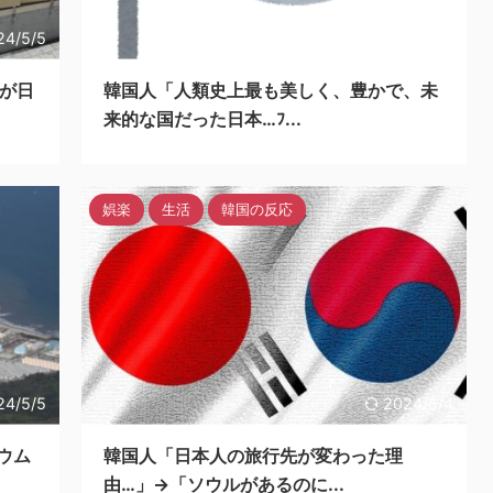
24/5/5
2024/5/5
ムが日
韓国人「人類史上最も美しく、豊かで、未
来的な国だった日本…ﾌ...
娯楽
生活
韓国の反応
24/5/5
2024/5/4
ウム
韓国人「日本人の旅行先が変わった理
由…」→「ソウルがあるのに...