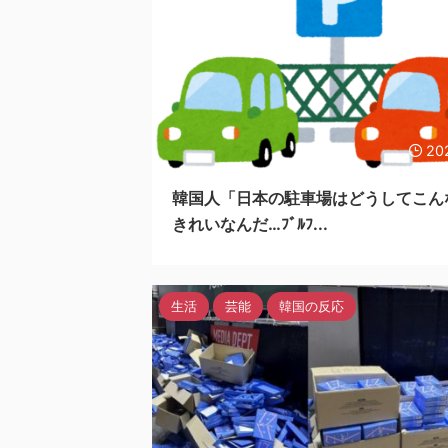
20
韓国人「日本の駐車場はどうしてこん
きれいなんだ…ﾌﾞﾙﾌ...
生活
芸能
韓国の反応