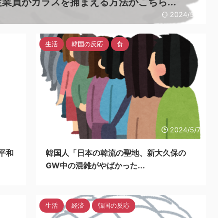
業員がカラスを捕まえる方法がこちら...
2024/5/7
生活
韓国の反応
食
24/5/7
2024/5/7
平和
韓国人「日本の韓流の聖地、新大久保の
GW中の混雑がやばかった...
生活
経済
韓国の反応