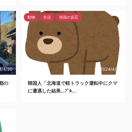
動物
生活
韓国の反応
4/4/30
2024/4/30
都の
韓国人「北海道で軽トラック運転中にクマ
に遭遇した結果…ﾌﾞﾙ...