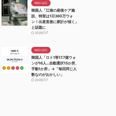
韓国の反応
韓国人「江南の産後ケア施
設、特室は1日360万ウォ
ン！出産直後に家計が傾く」
と話題に
2026/7/7
韓国の反応
韓国人「ロト1等17.7億ウォ
ンが16人…自動選択15か所、
手動1か所」→「毎回同じ人
数なのがおかしい」
2026/7/7