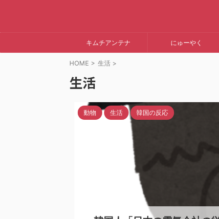
キムチアンテナ
にゅーやく
HOME
>
生活
>
生活
動物
生活
韓国の反応