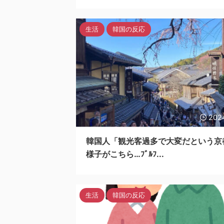
生活
韓国の反応
202
韓国人「観光客過多で大変だという京
様子がこちら…ﾌﾞﾙﾌ...
生活
韓国の反応