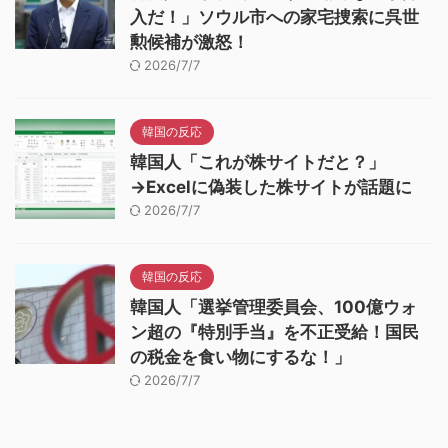
入だ！」ソウル市への家宅捜索に呉世
勲候補が激怒！
2026/7/7
韓国の反応
韓国人「これが株サイトだと？」
→Excelに偽装した株サイトが話題に
2026/7/7
韓国の反応
韓国人「選挙管理委員会、100億ウォ
ン超の『特別手当』を不正受給！国民
の税金を食い物にするな！」
2026/7/7