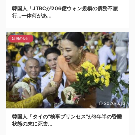
韓国人「JTBCが206億ウォン規模の債務不履
行…一体何があ...
韓国の反応
2026/6/13
韓国人「タイの“検事プリンセス”が3年半の昏睡
状態の末に死去...