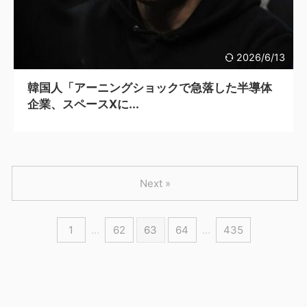
2026/6/13
韓国人「アーニングショックで急落した半導体
企業、スペースXに...
Next »
1
…
62
63
64
…
435