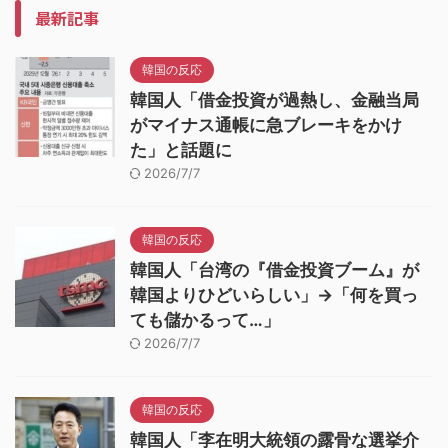
最新記事
韓国の反応
韓国人「借金投資が過熱し、金融当局
がマイナス通帳に急ブレーキをかけ
た」と話題に
2026/7/7
韓国の反応
韓国人「台湾の『借金投資ブーム』が
韓国よりひどいらしい」→「何を買っ
ても儲かるって…」
2026/7/7
韓国の反応
韓国人「李在明大統領の露骨な選挙介