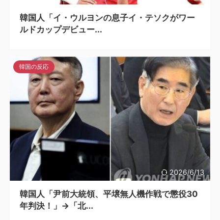
韓国人「イ・ウルヨンの息子イ・テソクがワー
ルドカップデビュー...
韓国の反応
2026/6/13
韓国人「尹前大統領、平壌無人機作戦で懲役30
年判決！」→「北...