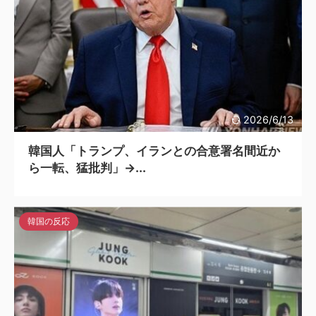
2026/6/13
韓国人「トランプ、イランとの合意署名間近か
ら一転、猛批判」→...
韓国の反応