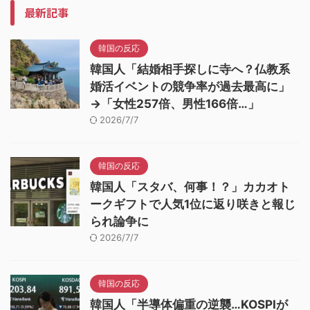
最新記事
韓国の反応
韓国人「結婚相手探しに寺へ？仏教系
婚活イベントの競争率が過去最高に」
→「女性257倍、男性166倍…」
2026/7/7
韓国の反応
韓国人「スタバ、何事！？」カカオト
ークギフトで人気1位に返り咲きと報じ
られ論争に
2026/7/7
韓国の反応
韓国人「半導体偏重の逆襲…KOSPIが