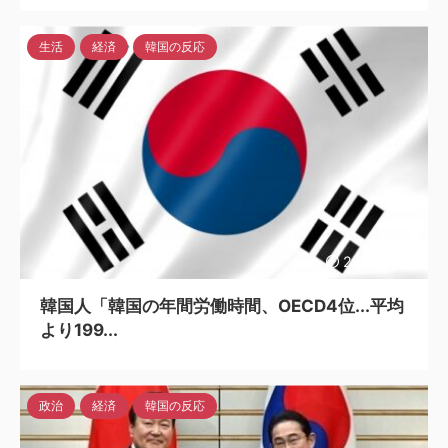
生活
経済
韓国の反応
2023/4/24
韓国人「韓国の年間労働時間、OECD4位...平均
より199...
政治
経済
韓国の反応