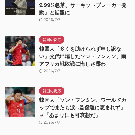
9.99%急落、サーキットブレーカー発
動」と話題に
2026/7/7
韓国の反応
韓国人「多くを助けられず申し訳な
い」交代出場したソン・フンミン、南
アフリカ戦敗戦に悔しさ露わ
2026/7/7
韓国の反応
韓国人「ソン・フンミン、ワールドカ
ップでまたも涙…監督運に恵まれず」
→「あまりにも可哀想だ」
2026/7/7