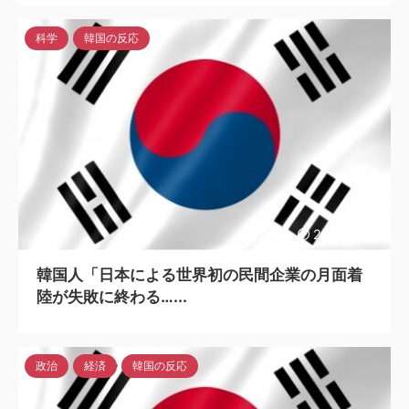
科学
韓国の反応
2023/4/26
韓国人「日本による世界初の民間企業の月面着
陸が失敗に終わる…...
政治
経済
韓国の反応