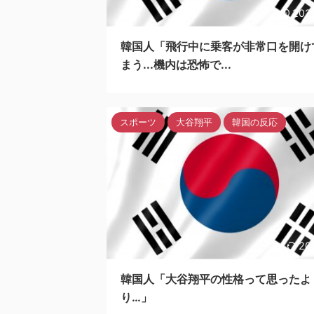
202
韓国人「飛行中に乗客が非常口を開け
まう...機内は恐怖で...
スポーツ
大谷翔平
韓国の反応
20
韓国人「大谷翔平の性格って思ったよ
り…」