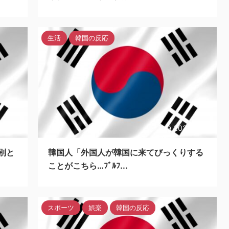
生活
韓国の反応
24/5/6
2023/5/26
別と
韓国人「外国人が韓国に来てびっくりする
ことがこちら…ﾌﾞﾙﾌ...
スポーツ
娯楽
韓国の反応