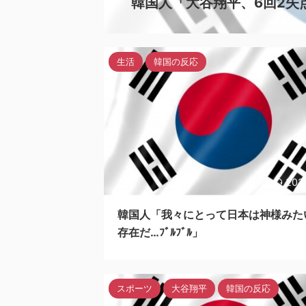
韓国人「大谷翔平、6回2失点
生活
韓国の反応
202
韓国人「我々にとって日本は神様みた
存在だ…ﾌﾞﾙﾌﾞﾙ」
スポーツ
大谷翔平
韓国の反応