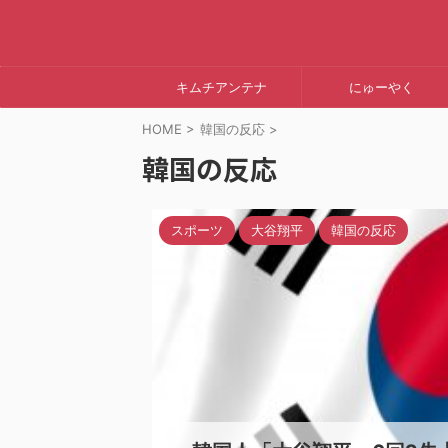
キムチアンテナ
にゅーやく
HOME
>
韓国の反応
>
韓国の反応
スポーツ
大谷翔平
韓国の反応