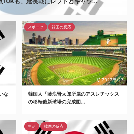
10Kも、延長戦にレフトとキャッ...
2024/5/6
スポーツ
韓国の反応
3/5/27
2023/5/27
いな
韓国人「藤浪晋太郎所属のアスレチックス
の移転後新球場の完成図...
生活
韓国の反応