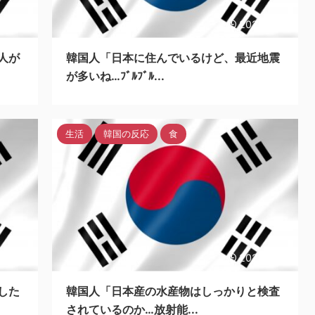
3/5/27
2023/5/27
人が
韓国人「日本に住んでいるけど、最近地震
が多いね…ﾌﾞﾙﾌﾞﾙ...
生活
韓国の反応
食
3/5/27
2023/5/27
した
韓国人「日本産の水産物はしっかりと検査
されているのか…放射能...