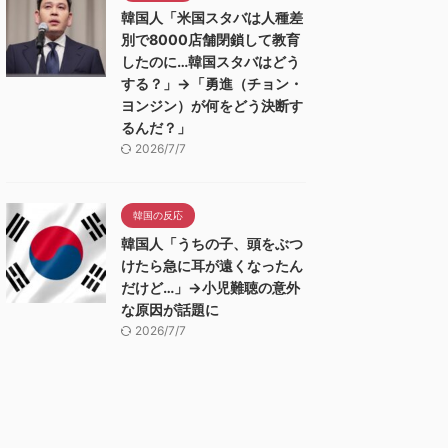
韓国人「米国スタバは人種差
別で8000店舗閉鎖して教育
したのに…韓国スタバはどう
する？」→「勇進（チョン・
ヨンジン）が何をどう決断す
るんだ？」
2026/7/7
韓国の反応
韓国人「うちの子、頭をぶつ
けたら急に耳が遠くなったん
だけど…」→小児難聴の意外
な原因が話題に
2026/7/7