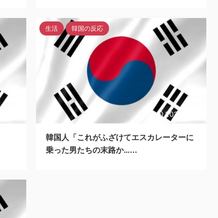
生活
韓国の反応
3/5/25
2023/5/25
韓国人「これがふざけてエスカレーターに
乗った男たちの末路か…...