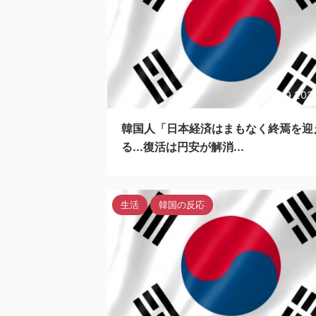
202
韓国人「日本経済はまもなく終焉を迎
る...復活は円安が解消...
生活
韓国の反応