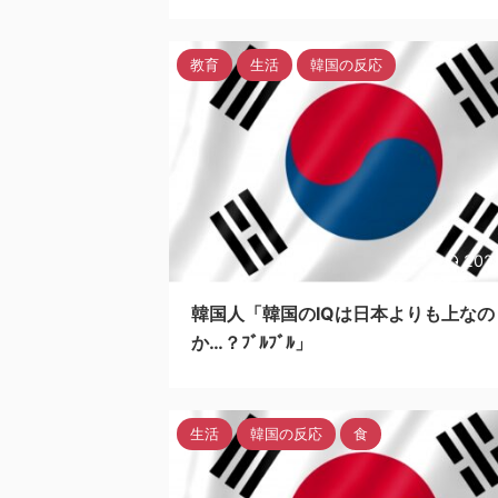
教育
生活
韓国の反応
202
韓国人「韓国のIQは日本よりも上なの
か…？ﾌﾞﾙﾌﾞﾙ」
生活
韓国の反応
食