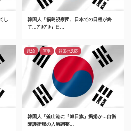
3/5/26
2023/5/26
てし
韓国人「福島視察団、日本での日程が終
了...ﾌﾞﾙﾌﾞﾙ」日...
政治
軍事
韓国の反応
24/5/6
2023/5/25
韓国人「釜山港に『旭日旗』掲揚か...自衛
隊護衛艦の入港調整...