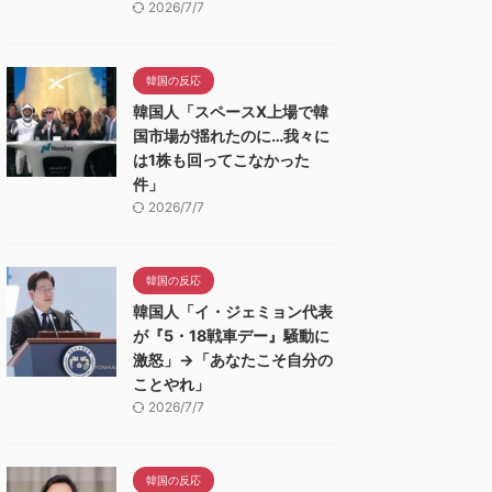
2026/7/7
韓国の反応
韓国人「スペースX上場で韓
国市場が揺れたのに…我々に
は1株も回ってこなかった
件」
2026/7/7
韓国の反応
韓国人「イ・ジェミョン代表
が『5・18戦車デー』騒動に
激怒」→「あなたこそ自分の
ことやれ」
2026/7/7
韓国の反応