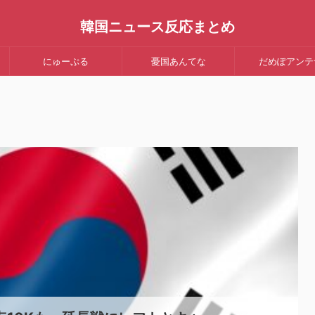
韓国ニュース反応まとめ
にゅーぷる
憂国あんてな
だめぽアンテ