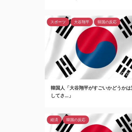
スポーツ
大谷翔平
韓国の反応
20
韓国人「大谷翔平がすごいかどうかは
してさ…」
経済
韓国の反応