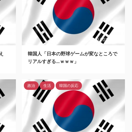
3/5/26
2023/5/26
え
韓国人「日本の野球ゲームが変なところで
リアルすぎる…ｗｗｗ」
政治
生活
韓国の反応