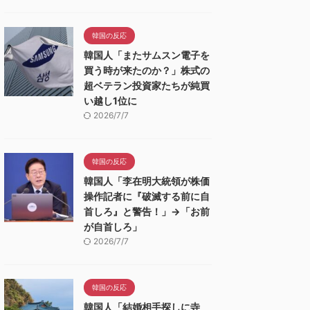
韓国の反応
韓国人「またサムスン電子を
買う時が来たのか？」株式の
超ベテラン投資家たちが純買
い越し1位に
2026/7/7
韓国の反応
韓国人「李在明大統領が株価
操作記者に『破滅する前に自
首しろ』と警告！」→「お前
が自首しろ」
2026/7/7
韓国の反応
韓国人「結婚相手探しに寺