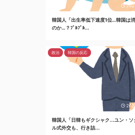
202
韓国人「出生率低下速度1位…韓国は
のか…？ﾌﾞﾙﾌﾞﾙ...
政治
韓国の反応
202
韓国人「日韓もギクシャク...ユン・ソ
ル式外交も、行き詰...