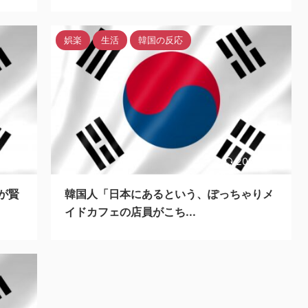
娯楽
生活
韓国の反応
3/12/2
2023/12/1
が賢
韓国人「日本にあるという、ぽっちゃりメ
イドカフェの店員がこち...