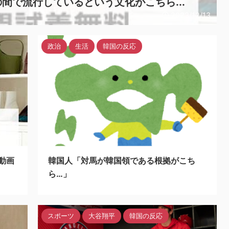
間で流行しているという文化がこちら...
2023/12/13
政治
生活
韓国の反応
24/5/6
2023/12/12
動画
韓国人「対馬が韓国領である根拠がこち
ら…」
スポーツ
大谷翔平
韓国の反応