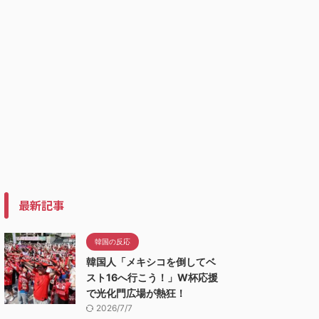
最新記事
韓国の反応
韓国人「メキシコを倒してベ
スト16へ行こう！」W杯応援
で光化門広場が熱狂！
2026/7/7