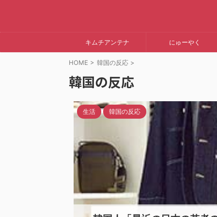
キムチアンテナ
にゅーやく
HOME
>
韓国の反応
>
韓国の反応
生活
韓国の反応