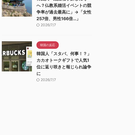
へ？仏教系婚活イベントの競
争率が過去最高に」→「女性
257倍、男性166倍…」
2026/7/7
韓国の反応
韓国人「スタバ、何事！？」
カカオトークギフトで人気1
位に返り咲きと報じられ論争
に
2026/7/7