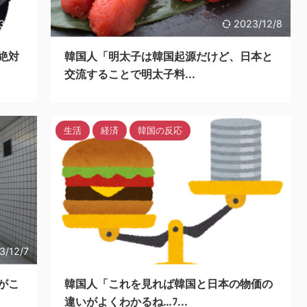
3/12/8
2023/12/8
絶対
韓国人「明太子は韓国起源だけど、日本と
交流することで明太子料...
生活
経済
韓国の反応
3/12/7
2023/12/7
がこ
韓国人「これを見れば韓国と日本の物価の
違いがよくわかるね…ﾌ...