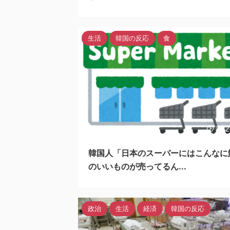
生活
韓国の反応
食
202
韓国人「日本のスーパーにはこんなに
のいいものが売ってるん...
政治
生活
経済
韓国の反応