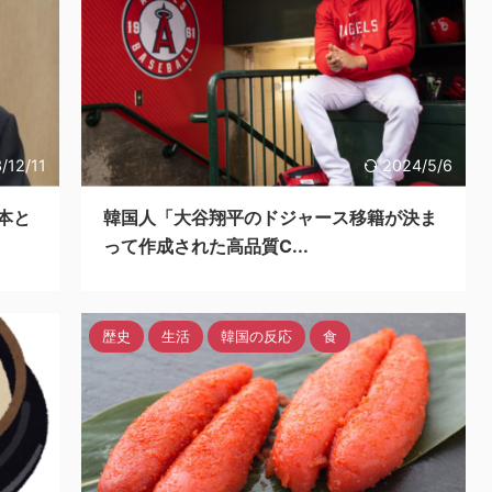
/12/11
2024/5/6
本と
韓国人「大谷翔平のドジャース移籍が決ま
って作成された高品質C...
歴史
生活
韓国の反応
食