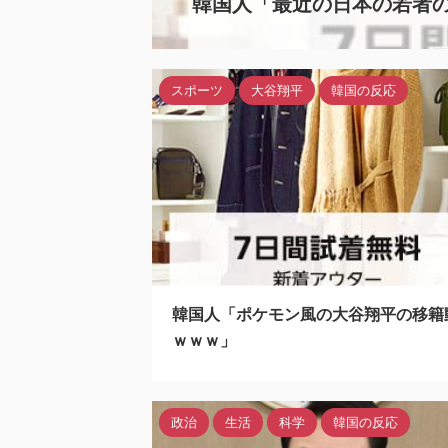
韓国人「最近の日本の若者の
スポーツ
大谷翔平
韓国の反応
20
韓国人「ポケモン風の大谷翔平の移籍
ｗｗｗ」
政治
生活
科学
韓国の反応