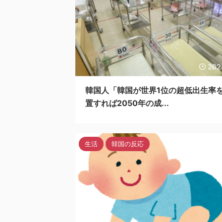
202
韓国人「韓国が世界1位の超低出生率
置すれば2050年の成...
生活
韓国の反応