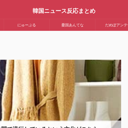
韓国ニュース反応まとめ
にゅーぷる
憂国あんてな
だめぽアンテ