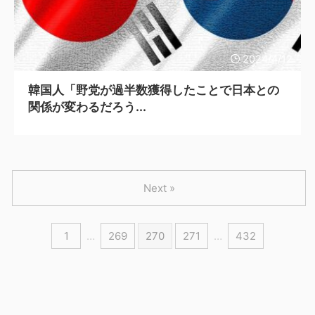
2024/4/12
韓国人「野党が過半数獲得したことで日本との
関係が変わるだろう...
Next »
1
…
269
270
271
…
432