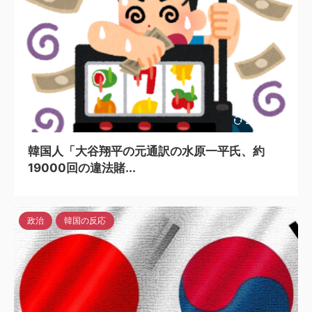
2024/5/6
韓国人「大谷翔平の元通訳の水原一平氏、約
19000回の違法賭...
政治
韓国の反応