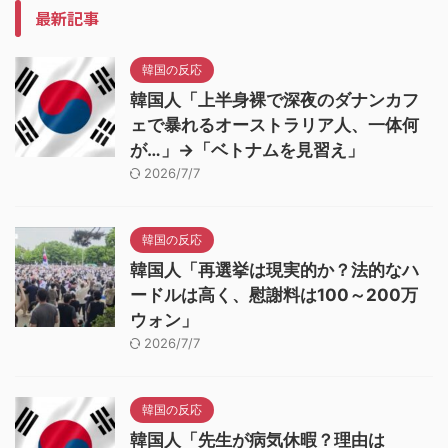
最新記事
韓国の反応
韓国人「上半身裸で深夜のダナンカフ
ェで暴れるオーストラリア人、一体何
が…」→「ベトナムを見習え」
2026/7/7
韓国の反応
韓国人「再選挙は現実的か？法的なハ
ードルは高く、慰謝料は100～200万
ウォン」
2026/7/7
韓国の反応
韓国人「先生が病気休暇？理由は