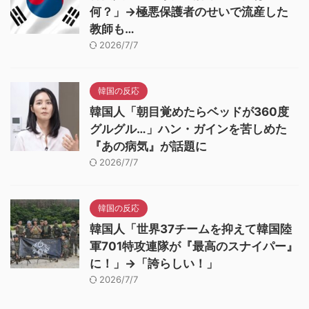
何？」→極悪保護者のせいで流産した
教師も…
2026/7/7
韓国の反応
韓国人「朝目覚めたらベッドが360度
グルグル…」ハン・ガインを苦しめた
『あの病気』が話題に
2026/7/7
韓国の反応
韓国人「世界37チームを抑えて韓国陸
軍701特攻連隊が『最高のスナイパー』
に！」→「誇らしい！」
2026/7/7