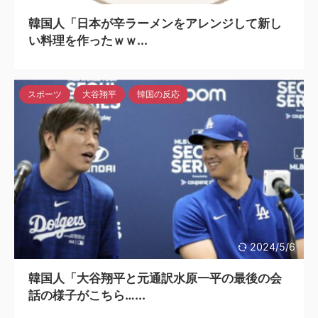
韓国人「日本が辛ラーメンをアレンジして新し
い料理を作ったｗｗ...
スポーツ
大谷翔平
韓国の反応
2024/5/6
韓国人「大谷翔平と元通訳水原一平の最後の会
話の様子がこちら…...