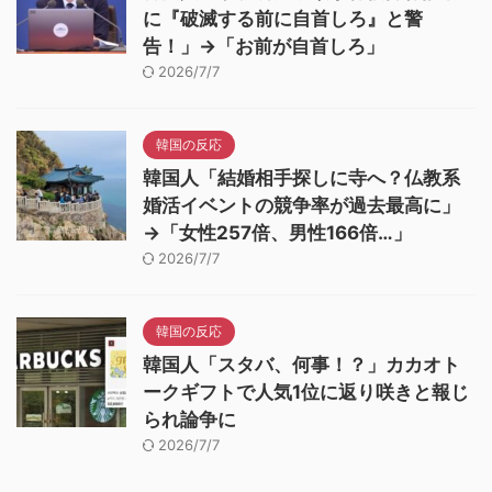
に『破滅する前に自首しろ』と警
告！」→「お前が自首しろ」
2026/7/7
韓国の反応
韓国人「結婚相手探しに寺へ？仏教系
婚活イベントの競争率が過去最高に」
→「女性257倍、男性166倍…」
2026/7/7
韓国の反応
韓国人「スタバ、何事！？」カカオト
ークギフトで人気1位に返り咲きと報じ
られ論争に
2026/7/7