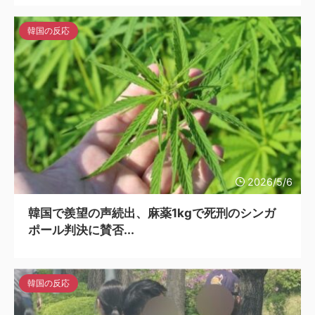
韓国の反応
2026/5/6
韓国で羨望の声続出、麻薬1kgで死刑のシンガ
ポール判決に賛否...
韓国の反応