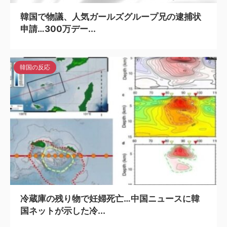
韓国で物議、人気ガールズグループ兄の逮捕状
申請…300万デー...
韓国の反応
2026/5/6
冷蔵庫の残り物で妊婦死亡…中国ニュースに韓
国ネットが示した冷...