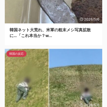
2026/5/6
韓国ネット大荒れ、米軍の粗末メシ写真拡散
に…「これ本当か？w...
韓国の反応
2026/5/6