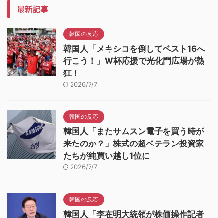
最新記事
韓国の反応
韓国人「メキシコを倒してベスト16へ
行こう！」W杯応援で光化門広場が熱
狂！
2026/7/7
韓国の反応
韓国人「またサムスン電子を買う時が
来たのか？」株式の超ベテラン投資家
たちが純買い越し1位に
2026/7/7
韓国の反応
韓国人「李在明大統領が株価操作記者