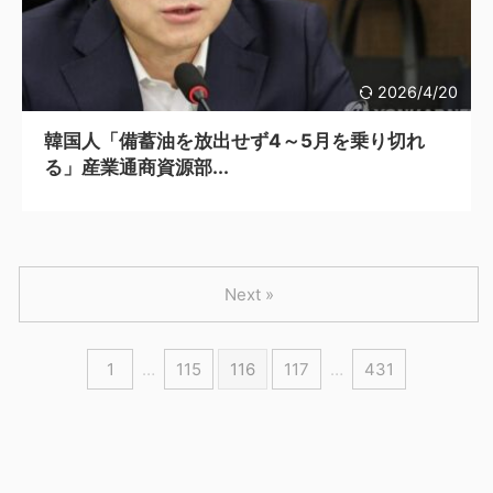
2026/4/20
韓国人「備蓄油を放出せず4～5月を乗り切れ
る」産業通商資源部...
Next »
1
…
115
116
117
…
431