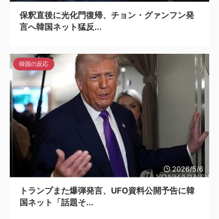
保釈直後に光化門復帰、チョン・グァンフン発
言へ韓国ネット猛反...
韓国の反応
2026/5/6
トランプまた爆弾発言、UFO資料公開予告に韓
国ネット「話題そ...