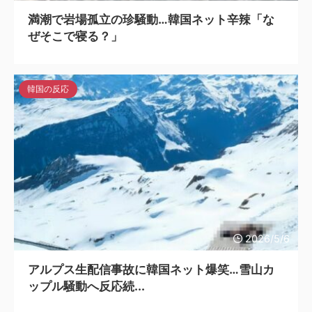
満潮で岩場孤立の珍騒動…韓国ネット辛辣「な
ぜそこで寝る？」
韓国の反応
2026/5/6
アルプス生配信事故に韓国ネット爆笑…雪山カ
ップル騒動へ反応続...