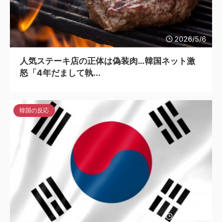
2026/5/6
人気ステーキ店の正体は偽装肉…韓国ネット激
怒「4年だまして執...
韓国の反応
2026/5/6