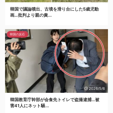
韓国で議論噴出、古墳を滑り台にした5歳児動
画…批判より親の責...
韓国の反応
2026/5/6
韓国教育庁幹部が会食先トイレで盗撮逮捕…被
害41人にネット騒...