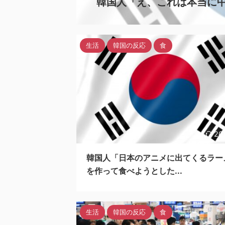
韓国人「え、これは本当に中華料
生活
韓国の反応
食
20
韓国人「日本のアニメに出てくるラー
を作って食べようとした...
生活
韓国の反応
食