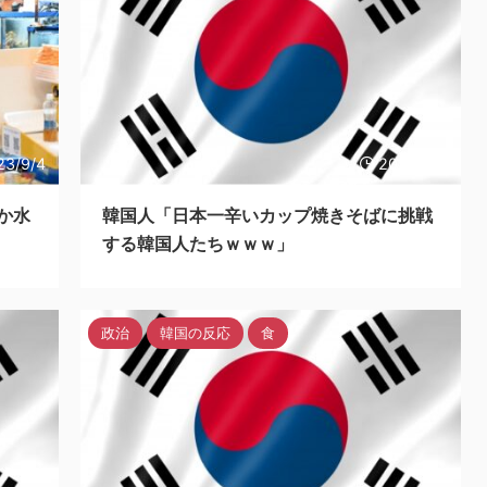
23/9/4
2023/9/4
か水
韓国人「日本一辛いカップ焼きそばに挑戦
する韓国人たちｗｗｗ」
政治
韓国の反応
食