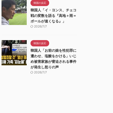
韓国の反応
韓国人「イ・ヨンス、チェコ
戦の変数を語る『高地＋雨＝
ボールが速くなる』」
2026/7/7
韓国の反応
韓国人「お前の娘を性犯罪に
遭わせ、塩酸をかける」いじ
め被害家族が脅迫される事件
が発生し怒りの声
2026/7/7