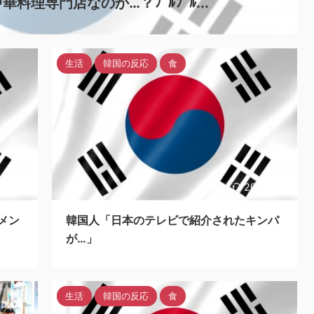
理専門店なのか…？ﾌﾞﾙﾌﾞﾙ...
2023/9/5
生活
韓国の反応
食
23/9/5
2023/9/4
メン
韓国人「日本のテレビで紹介されたキンパ
が…」
生活
韓国の反応
食