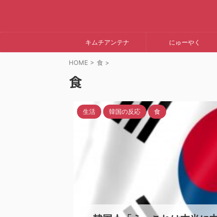
キムチアンテナ
にゅーやく
HOME
>
食
>
食
生活
韓国の反応
食