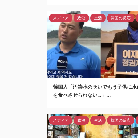
メディア
政治
生活
韓国の反応
202
韓国人「汚染水のせいでもう子供に水
を食べさせられない…」...
メディア
政治
生活
韓国の反応