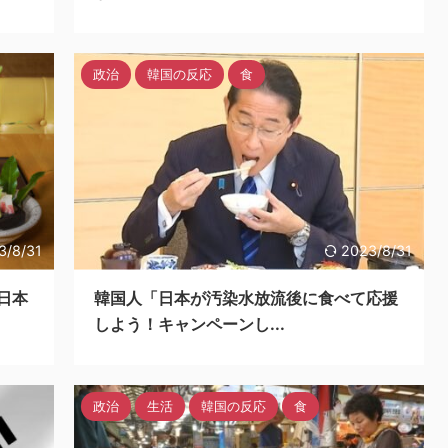
政治
韓国の反応
食
3/8/31
2023/8/31
日本
韓国人「日本が汚染水放流後に食べて応援
しよう！キャンペーンし...
政治
生活
韓国の反応
食