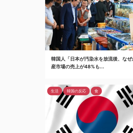
20
韓国人「日本が汚染水を放流後、なぜ
産市場の売上が48%も...
生活
韓国の反応
食