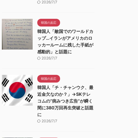
2026/7/7
韓国の反応
韓国人「敵国でのワールドカ
ップ…イランがアメリカのロ
ッカールームに残した手紙が
感動的」と話題に
2026/7/7
韓国の反応
韓国人「チ・チャンウク、最
近金欠なのか？」→SKテレ
コムの“病みつき広告”が瞬く
間に380万回再生突破と話題
に
2026/7/7