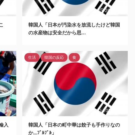
23/9/3
2023/9/3
こ
韓国人「日本が汚染水を放流したけど韓国
の水産物は安全だから思...
生活
韓国の反応
食
23/9/2
2023/8/31
輸入
韓国人「日本の町中華は餃子も手作りなの
か…ﾌﾞﾙﾌﾞﾙ」