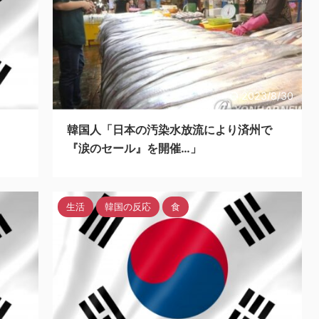
3/8/31
2023/8/30
韓国人「日本の汚染水放流により済州で
『涙のセール』を開催…」
生活
韓国の反応
食