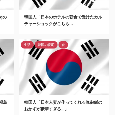
3/8/28
2023/8/28
gの
韓国人「日本のホテルの朝食で受けたカル
チャーショックがこちら...
生活
韓国の反応
食
3/8/29
2023/8/28
福島
韓国人「日本人妻が作ってくれる晩御飯の
おかずが豪華すぎる…」