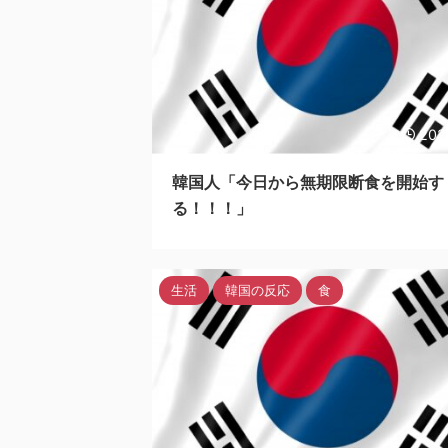
202
韓国人「今日から無期限断食を開始す
る！！！」
生活
韓国の反応
食