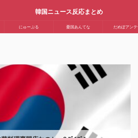
韓国ニュース反応まとめ
にゅーぷる
憂国あんてな
だめぽアンテ