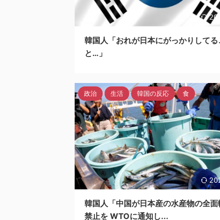
20
韓国人「おれが日本にがっかりしてる
と…」
政治
生活
韓国の反応
食
20
韓国人「中国が日本産の水産物の全面
禁止を WTOに通知し...