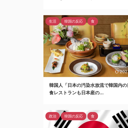
生活
韓国の反応
食
202
韓国人「日本の汚染水放流で韓国内の
食レストランも日本産の...
政治
韓国の反応
食