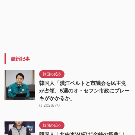
最新記事
韓国の反応
韓国人「漢江ベルトと市議会を民主党
が占領、5選のオ・セフン市政にブレー
キがかかるか」
2026/7/7
韓国の反応
韓国人「北中米W杯は”金銭の祭典”！