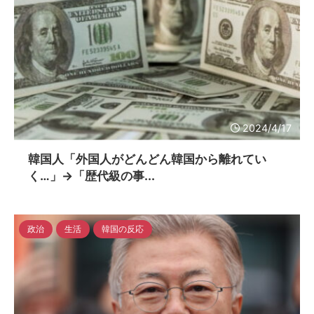
2024/4/17
韓国人「外国人がどんどん韓国から離れてい
く…」→「歴代級の事...
政治
生活
韓国の反応