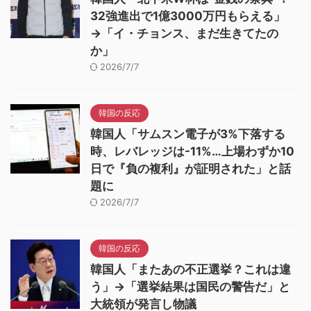
32強進出で1億3000万円もらえる」
→「イ・チョンス、まだ生きてたの
か」
2026/7/7
韓国の反応
韓国人「サムスン電子が3%下落する
時、レバレッジは-11%…上場わずか10
日で『負の複利』が証明された」と話
題に
2026/7/7
韓国の反応
韓国人「またあの不正選挙？これは違
う」→「選挙結果は国民の警告だ」と
大統領が発言し物議