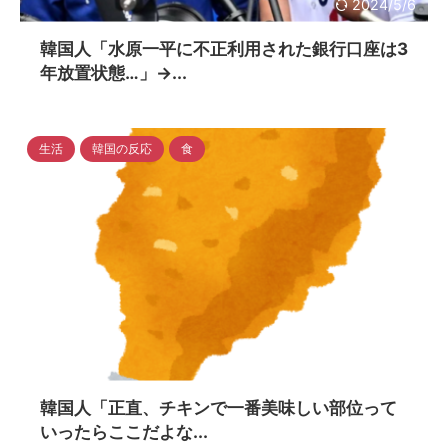
2024/5/6
韓国人「水原一平に不正利用された銀行口座は3
年放置状態…」→...
生活
韓国の反応
食
2024/4/16
韓国人「正直、チキンで一番美味しい部位って
いったらここだよな...