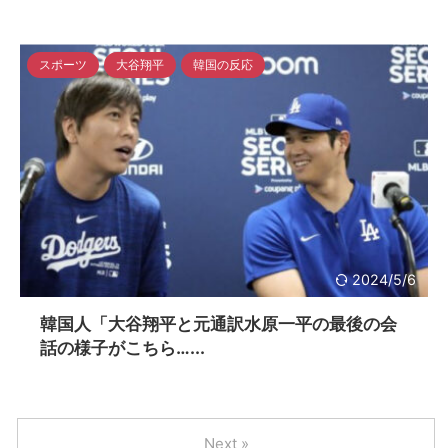
スポーツ
大谷翔平
韓国の反応
2024/5/6
韓国人「大谷翔平と元通訳水原一平の最後の会
話の様子がこちら…...
Next »