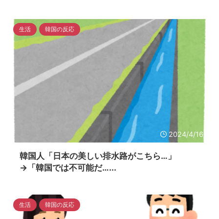
生活
韓国の反応
2024/4/16
韓国人「日本の美しい排水路がこちら…」
→「韓国では不可能だ…...
生活
韓国の反応