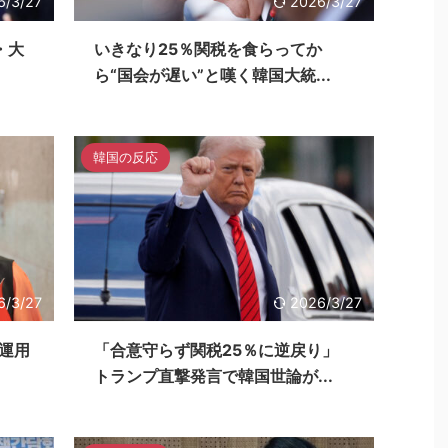
6/3/27
2026/3/27
・大
いきなり25％関税を食らってか
ら“国会が遅い”と嘆く韓国大統...
韓国の反応
6/3/27
2026/3/27
運用
「合意守らず関税25％に逆戻り」
トランプ直撃発言で韓国世論が...