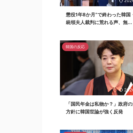
202
懲役1年8か月”で終わった韓国
統領夫人裁判に荒れる声、無...
韓国の反応
202
「国民年金は私物か？」政府の
方針に韓国世論が強く反発