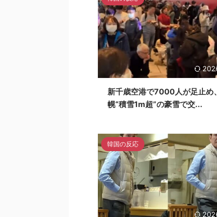
202
新千歳空港で7000人が足止め
幌“積雪1m超”の豪雪で交...
韓国の反応
202