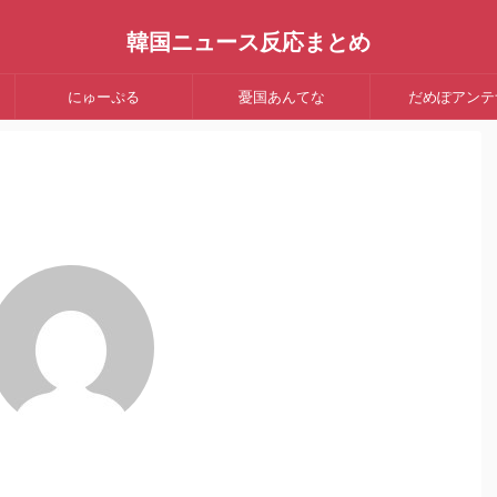
韓国ニュース反応まとめ
にゅーぷる
憂国あんてな
だめぽアンテ