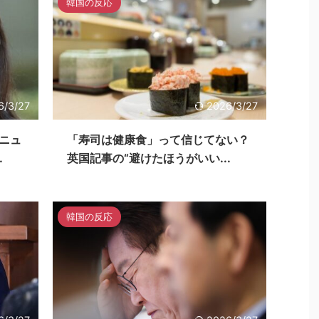
韓国の反応
6/3/27
2026/3/27
ニュ
「寿司は健康食」って信じてない？
.
英国記事の“避けたほうがいい...
韓国の反応