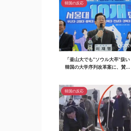
韓国の反応
202
「釜山大でも“ソウル大卒”扱い
韓国の大学序列改革案に、賛...
韓国の反応