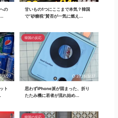
への
甘いもの1つにここまで本気？韓国
.
で“砂糖税”賛否が一気に燃え...
韓国の反応
6/3/27
2026/3/27
ット
思わずiPhone派が固まった、折り
.
たたみ機に若者が流れ始め...
韓国の反応