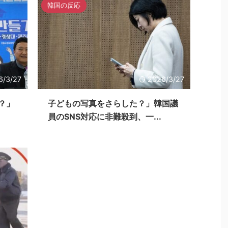
韓国の反応
6/3/27
2026/3/27
？」
子どもの写真をさらした？」韓国議
員のSNS対応に非難殺到、一...