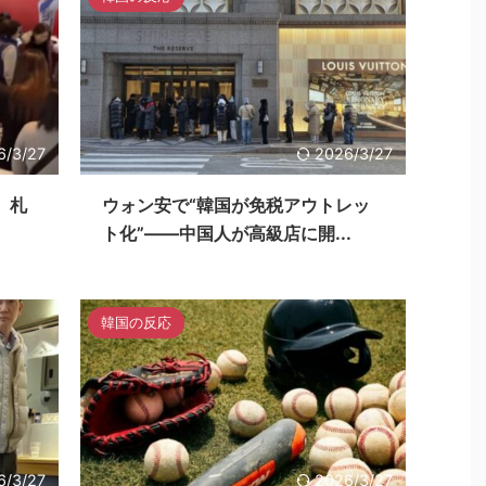
6/3/27
2026/3/27
、札
ウォン安で“韓国が免税アウトレッ
ト化”――中国人が高級店に開...
韓国の反応
6/3/27
2026/3/27