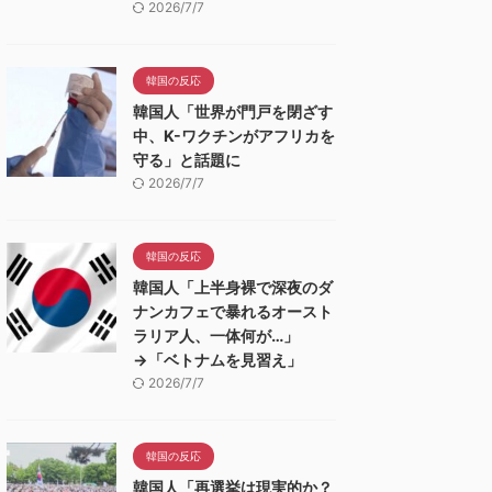
2026/7/7
韓国の反応
韓国人「世界が門戸を閉ざす
中、K-ワクチンがアフリカを
守る」と話題に
2026/7/7
韓国の反応
韓国人「上半身裸で深夜のダ
ナンカフェで暴れるオースト
ラリア人、一体何が…」
→「ベトナムを見習え」
2026/7/7
韓国の反応
韓国人「再選挙は現実的か？