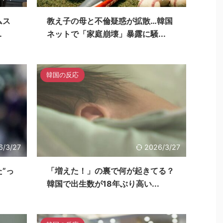
ムス
教え子の母と不倫疑惑が拡散…韓国
.
ネットで「家庭崩壊」暴露に騒...
韓国の反応
6/3/27
2026/3/27
”っ
「増えた！」の裏で何が起きてる？
韓国で出生数が18年ぶり高い...