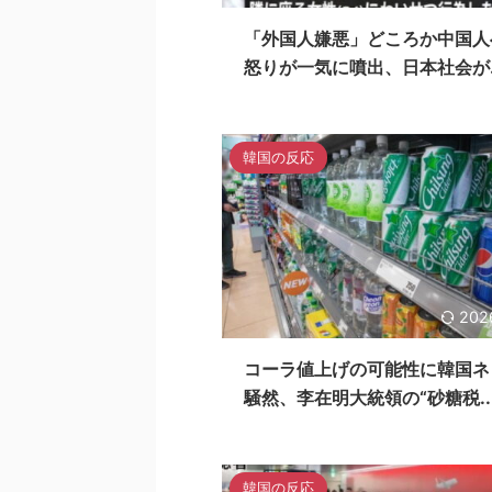
「外国人嫌悪」どころか中国人
怒りが一気に噴出、日本社会が..
韓国の反応
202
コーラ値上げの可能性に韓国ネ
騒然、李在明大統領の“砂糖税..
韓国の反応