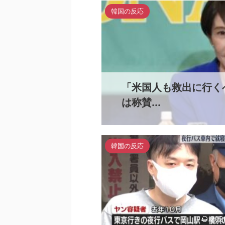
韓国の反応
「米国人も救出に行く
は称賛...
韓国の反応
202