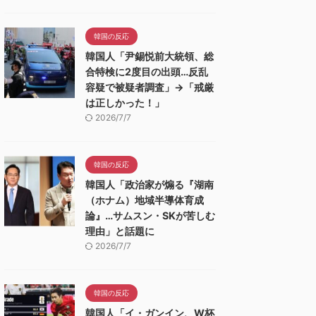
韓国の反応
韓国人「尹錫悦前大統領、総
合特検に2度目の出頭…反乱
容疑で被疑者調査」→「戒厳
は正しかった！」
2026/7/7
韓国の反応
韓国人「政治家が煽る『湖南
（ホナム）地域半導体育成
論』…サムスン・SKが苦しむ
理由」と話題に
2026/7/7
韓国の反応
韓国人「イ・ガンイン、W杯