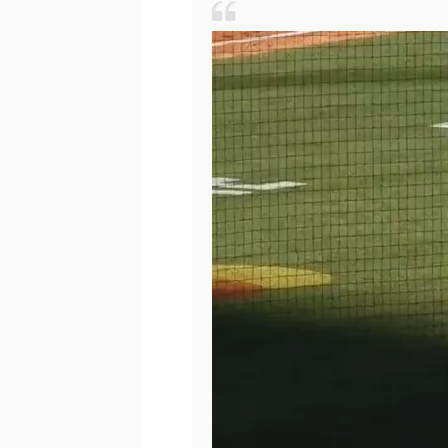
動
画
プ
レ
ー
ヤ
ー