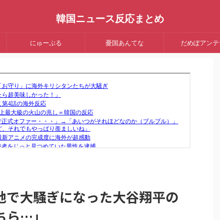
韓国ニュース反応まとめ
にゅーぷる
憂国あんてな
だめぽアンテ
地で大騒ぎになった大谷翔平の
ちら…」