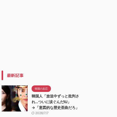
最新記事
韓国の反応
韓国人「放送中ずっと批判さ
れ…ついに涙ぐんだIU」
→「意図的な歴史歪曲だろ」
2026/7/7