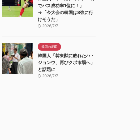
でパス成功率1位に！」
→「今大会の韓国は8強に行
けそうだ」
2026/7/7
韓国の反応
韓国人「韓東勲に敗れたハ・
ジョンウ、再びクポ市場へ」
と話題に
2026/7/7