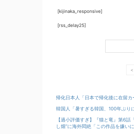
[kijinaka_responsive]
[rss_delay25]
<
帰化日本人「日本で帰化後に在留カ
韓国人「暑すぎる韓国、100年ぶ
【過小評価すぎ】『猫と竜』第6話
し畑”に海外悶絶「この作品を嫌い