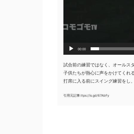
00:00
試合前の練習ではなく、オールス
子供たちが熱心に声をかけてくれ
打席に入る前にスイング練習をし
引用元記事:ttps://is.gd/67AbFy