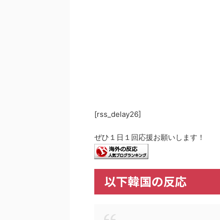
[rss_delay26]
ぜひ１日１回応援お願いします！
以下韓国の反応