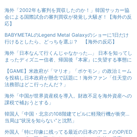
海外「2002年も審判を買収したのか！」韓国サッカー協
会による国際試合の審判買収が発覚し大騒ぎ！【海外の反
応】
BABYMETALのLegend Metal Galaxyのショーに1日だけ
行けるとしたら、どっちを選ぶ？ 【海外の反応】
海外「日本なんて行くんじゃなかった…」 日本を知ってし
まったディズニー信者、帰国後『本家』に失望する事態に
【GAME】米政府が「マリオ」「ポケモン」の政治ミーム
を投稿し日本政府が懸念で話題に！海外ファン「任天堂の
法務部はどこ行ったんだ？」
海外「中国が世界資産税を導入。財政不足を海外資産への
課税で補おうとする」
韓国人「中国・北京の108階建てビルに軽飛行機が衝突…
当局は“状況を知らない”と沈黙」
外国人「特に印象に残ってる最近の日本のアニメのOP/ED