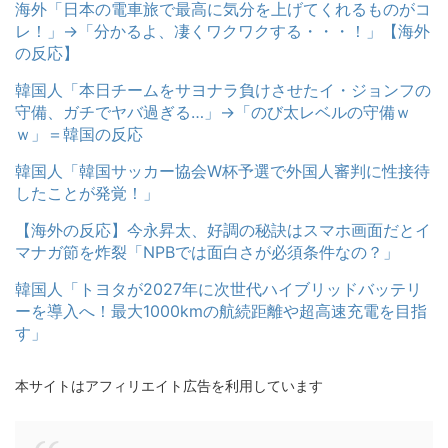
海外「日本の電車旅で最高に気分を上げてくれるものがコ
レ！」→「分かるよ、凄くワクワクする・・・！」【海外
の反応】
韓国人「本日チームをサヨナラ負けさせたイ・ジョンフの
守備、ガチでヤバ過ぎる…」→「のび太レベルの守備ｗ
ｗ」＝韓国の反応
韓国人「韓国サッカー協会W杯予選で外国人審判に性接待
したことが発覚！」
【海外の反応】今永昇太、好調の秘訣はスマホ画面だとイ
マナガ節を炸裂「NPBでは面白さが必須条件なの？」
韓国人「トヨタが2027年に次世代ハイブリッドバッテリ
ーを導入へ！最大1000kmの航続距離や超高速充電を目指
す」
本サイトはアフィリエイト広告を利用しています