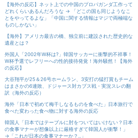
【海外の反応】ネット上での中国のプロパガンダ工作って
どれくらいあるんだろうな → 「どこの国も同じようなこ
とをやってるよな」「中国に関する情報はマジで両極端な
ものしかない」
【海外】アメリカ最古の橋、独立前に建設された歴史的な
遺産とは？
外国人「2002年W杯は?」韓国サッカーに衝撃的不祥事！
W杯予選でレフリーへの性的接待発覚！海外騒然！【海外
の反応】
大谷翔平が25＆26号ホームラン、3安打の猛打賞もチーム
はまさかの6連敗、ドジャース対カブス戦・実況スレの翻
訳（海外の反応）
海外「日本で初めて梅干しなるものを食べた」日本旅行で
食べた変わった食べ物に対する海外の反応
韓国人「日本ではテーブルに肘をついてはいけない？日本
の食事マナーが想像以上に厳格すぎて韓国人が衝撃！」
→「これが日本の食事マナーか？‥」