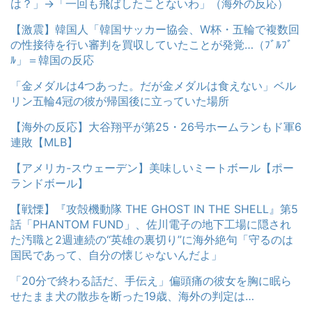
は？」→「一回も飛ばしたことないわ」（海外の反応）
【激震】韓国人「韓国サッカー協会、W杯・五輪で複数回
の性接待を行い審判を買収していたことが発覚…（ﾌﾞﾙﾌﾞ
ﾙ」＝韓国の反応
「金メダルは4つあった。だが金メダルは食えない」ベル
リン五輪4冠の彼が帰国後に立っていた場所
【海外の反応】大谷翔平が第25・26号ホームランもド軍6
連敗【MLB】
【アメリカ-スウェーデン】美味しいミートボール【ポー
ランドボール】
【戦慄】『攻殻機動隊 THE GHOST IN THE SHELL』第5
話「PHANTOM FUND」、佐川電子の地下工場に隠され
た汚職と2週連続の“英雄の裏切り”に海外絶句「守るのは
国民であって、自分の懐じゃないんだよ」
「20分で終わる話だ、手伝え」偏頭痛の彼女を胸に眠ら
せたまま犬の散歩を断った19歳、海外の判定は…