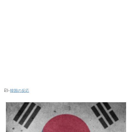
-
韓国の反応