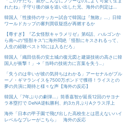
「この子たち、親がこんなにフツーなのによく可愛く生ま
れたね」子守り後の妹を追い出した兄、海外の判定は…
韓国人「性接待のサッカー試合で韓国は『無敗』…」日韓
ワールドカップの審判買収疑惑が再燃するか
【尊すぎ】『乙女怪獣キャラメリゼ』第6話、ハルゴンか
ら南への“怪獣キス”に海外悶絶「怪獣にキスされるって、
人生の経験ベスト10には入るだろ」
韓国人「織田信長の安土城の復元図と建築技術の高さに韓
国人が衝撃！」→「当時の技術力に言葉を失う‥」
「失うのは辛いが彼の気持ちはわかる」アーセナルがブル
ーノ・ギマランイスを7500万ポンドで獲得！ライスとの
夢の共演に期待と様々な声【海外の反応】
韓国人「7年ぶりの劇弾…」筒香嘉智が延長12回のサヨナ
ラ本塁打で DeNA逆転勝利、約3カ月ぶりAクラス浮上
海外「日本の甲子園で飛び出した高校生とは思えないハイ
レベルなプレーがこちら」 海外の反応