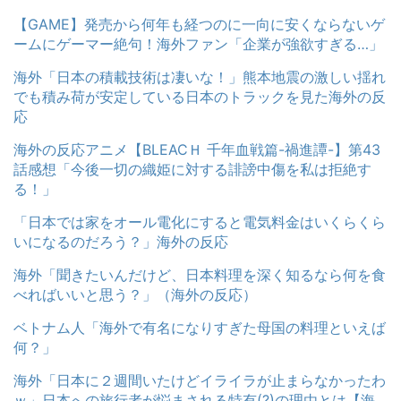
【GAME】発売から何年も経つのに一向に安くならないゲ
ームにゲーマー絶句！海外ファン「企業が強欲すぎる…」
海外「日本の積載技術は凄いな！」熊本地震の激しい揺れ
でも積み荷が安定している日本のトラックを見た海外の反
応
海外の反応アニメ【BLEACＨ 千年血戦篇-禍進譚-】第43
話感想「今後一切の織姫に対する誹謗中傷を私は拒絶す
る！」
「日本では家をオール電化にすると電気料金はいくらくら
いになるのだろう？」海外の反応
海外「聞きたいんだけど、日本料理を深く知るなら何を食
べればいいと思う？」（海外の反応）
ベトナム人「海外で有名になりすぎた母国の料理といえば
何？」
海外「日本に２週間いたけどイライラが止まらなかったわ
ｗ」日本への旅行者が悩まされる特有(?)の理由とは【海