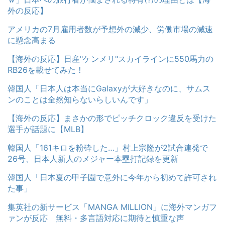
外の反応】
アメリカの7月雇用者数が予想外の減少、労働市場の減速
に懸念高まる
【海外の反応】日産"ケンメリ"スカイラインに550馬力の
RB26を載せてみた！
韓国人「日本人は本当にGalaxyが大好きなのに、サムス
ンのことは全然知らないらしいんです」
【海外の反応】まさかの形でピッチクロック違反を受けた
選手が話題に【MLB】
韓国人「161キロを粉砕した…」村上宗隆が2試合連発で
26号、日本人新人のメジャー本塁打記録を更新
韓国人「日本夏の甲子園で意外に今年から初めて許可され
た事」
集英社の新サービス「MANGA MILLION」に海外マンガフ
ァンが反応 無料・多言語対応に期待と慎重な声