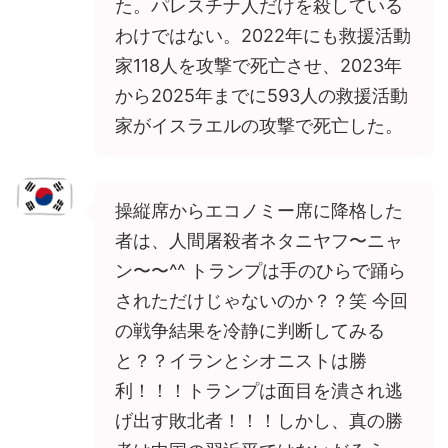
た。パレスチナ人だけを殺している
わけではない。2022年にも救援活動
家118人を攻撃で死亡させ、2023年
から2025年までに593人の救援活動
家がイスラエルの攻撃で死亡した。
操縦席からエコノミー席に降格した
者は、人間屠殺者ネタニヤフ〜ニャ
ン〜〜^^ トランプは手のひらで踊ら
されただけじゃないのか？？笑 今回
の戦争結果を冷静に判断してみる
と？？イランとシオニストは勝
利！！！トランプは面目を潰され逃
げ出す敗北者！！！しかし、真の勝