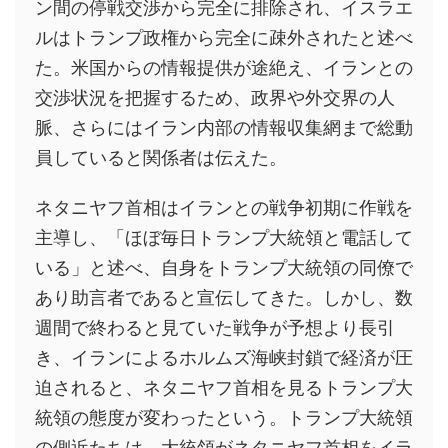
ン間の停戦交渉から完全に排除され、イスラエ
ルはトランプ政権から完全に疎外されたと述べ
た。米国からの情報提供が途絶え、イランとの
交渉状況を把握するため、政界や外交界の人
脈、さらにはイラン内部の情報収集網まで総動
員していると関係者は伝えた。
ネタニヤフ首相はイランとの戦争初期に作戦を
主導し、「ほぼ毎日トランプ大統領と電話して
いる」と述べ、自身をトランプ大統領の同僚で
あり助言者であると宣伝してきた。しかし、数
週間で終わると見ていた戦争が予想より長引
き、イランによるホルムズ海峡封鎖で経済が圧
迫されると、ネタニヤフ首相を見るトランプ大
統領の態度が変わったという。トランプ大統領
の側近たちは、大統領がネタニヤフ首相をイラ