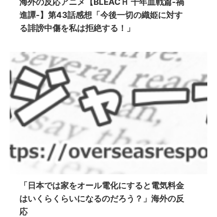
海外の反応アニメ【BLEACＨ 千年血戦篇-禍
進譚-】第43話感想「今後一切の織姫に対す
る誹謗中傷を私は拒絶する！」
「日本では家をオール電化にすると電気料金
はいくらくらいになるのだろう？」海外の反
応