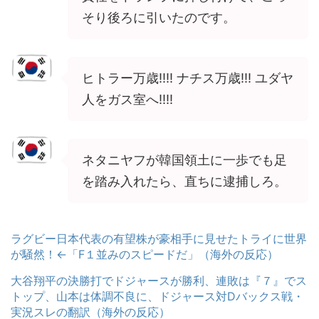
そり後ろに引いたのです。
ヒトラー万歳!!!! ナチス万歳!!! ユダヤ
人をガス室へ!!!!
ネタニヤフが韓国領土に一歩でも足
を踏み入れたら、直ちに逮捕しろ。
ラグビー日本代表の有望株が豪相手に見せたトライに世界
が騒然！←「F１並みのスピードだ」（海外の反応）
大谷翔平の決勝打でドジャースが勝利、連敗は『７』でス
トップ、山本は体調不良に、ドジャース対Dバックス戦・
実況スレの翻訳（海外の反応）