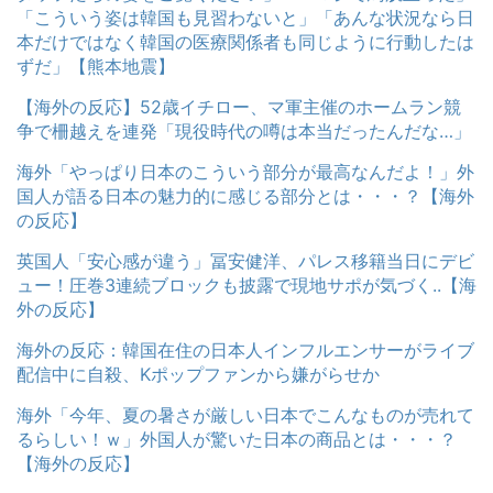
「こういう姿は韓国も見習わないと」「あんな状況なら日
本だけではなく韓国の医療関係者も同じように行動したは
ずだ」【熊本地震】
【海外の反応】52歳イチロー、マ軍主催のホームラン競
争で柵越えを連発「現役時代の噂は本当だったんだな…」
海外「やっぱり日本のこういう部分が最高なんだよ！」外
国人が語る日本の魅力的に感じる部分とは・・・？【海外
の反応】
英国人「安心感が違う」冨安健洋、パレス移籍当日にデビ
ュー！圧巻3連続ブロックも披露で現地サポが気づく..【海
外の反応】
海外の反応：韓国在住の日本人インフルエンサーがライブ
配信中に自殺、Kポップファンから嫌がらせか
海外「今年、夏の暑さが厳しい日本でこんなものが売れて
るらしい！ｗ」外国人が驚いた日本の商品とは・・・？
【海外の反応】