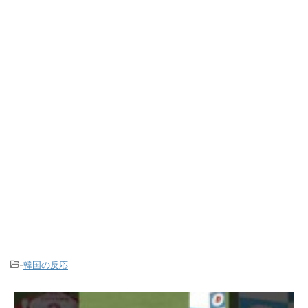
-
韓国の反応