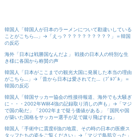
韓国人「韓国人が日本のラーメンについて勘違いしている
ことがこちら…」→「えっ？？？？？？？？？？」＝韓国
の反応
海外「日本は戦勝国なんだよ」 戦後の日本人の特別な生
き様に各国から称賛の声
韓国人「日本がここまでの観光大国に発展した本当の理由
がこちら…」→「昔から日本は愛されてた…（ﾌﾞﾙﾌﾞﾙ」＝
韓国の反応
韓国人「韓国サッカー協会の性接待報道、海外でも大騒ぎ
に・・・2002年W杯4強の記録取り消しの声も」→「マジ
で国の恥だ」「2002年まで疑う価値がある」「国民や国
が築いた国格をサッカー選手が足で蹴り飛ばすね」
韓国人「手術中に震度6強の地震、その時の日本の医療ス
タッフたちの姿をご覧ください」→「マジで鳥肌立った」