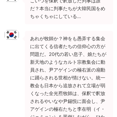
こいつを保釈で釈放した判事は誰
だ？本当に判事たちが大韓民国をめ
ちゃくちゃにしている…
あれが牧師か？神をも愚弄する集会
に出てくる信者たちの信仰心の方が
問題だ。20代の若い息子、娘たちが
新天地のようなカルト宗教集会に動
員され、尹アゲインの極右派の扇動
に踊らされる世相が情けない。統一
教会も日本から追放されて立場が弱
くなった全光焄牧師は、保釈で釈放
されるやいなや尹錫悦に面会し、尹
アゲインの極右たちと李在明（イ・
ジェミョン）を罵倒しながら、ひた