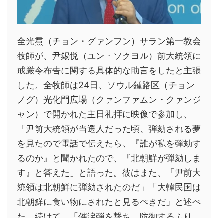
全光焄（チョン・グァンフン）サラン第一教会
牧師が、尹錫悦（ユン・ソクヨル）前大統領に
戒厳令布告に関する具体的な助言をしたと主張
した。全牧師は24日、ソウル鍾路区（チョン
ノグ）光化門広場（クァンファムン・クァンジ
ャン）で開かれた主日礼拝に映像で参加し、
「尹前大統領が当選人だった頃、弾劾される夢
を見たので電話で伝えたら、『誰が私を弾劾す
るのか』と聞かれたので、『北朝鮮が弾劾しま
す』と答えた」と語った。彼はまた、「尹前大
統領は北朝鮮に弾劾されたのだ」「大韓民国は
北朝鮮に食い物にされたと見るべきだ」と述べ
た。続けて、「催涙弾を撃ち、防御するふり、