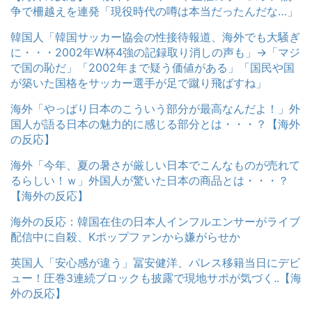
争で柵越えを連発「現役時代の噂は本当だったんだな…」
韓国人「韓国サッカー協会の性接待報道、海外でも大騒ぎ
に・・・2002年W杯4強の記録取り消しの声も」→「マジ
で国の恥だ」「2002年まで疑う価値がある」「国民や国
が築いた国格をサッカー選手が足で蹴り飛ばすね」
海外「やっぱり日本のこういう部分が最高なんだよ！」外
国人が語る日本の魅力的に感じる部分とは・・・？【海外
の反応】
海外「今年、夏の暑さが厳しい日本でこんなものが売れて
るらしい！ｗ」外国人が驚いた日本の商品とは・・・？
【海外の反応】
海外の反応：韓国在住の日本人インフルエンサーがライブ
配信中に自殺、Kポップファンから嫌がらせか
英国人「安心感が違う」冨安健洋、パレス移籍当日にデビ
ュー！圧巻3連続ブロックも披露で現地サポが気づく..【海
外の反応】