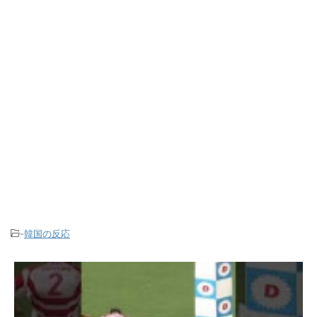
-
韓国の反応