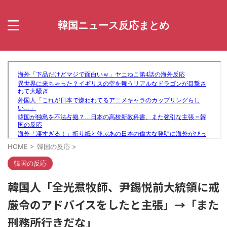
韓国ニュース反応まとめ
HOME
>
韓国の反応
>
韓国の反応
韓国人「全光焄牧師、尹錫悦前大統領に戒
厳令のアドバイスをしたと主張」→「また
刑務所行きだな」