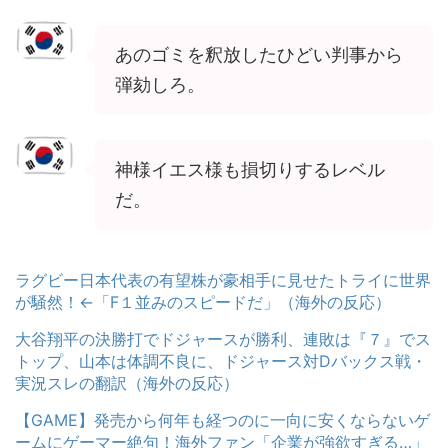
あのゴミを釈放したひどい判事から
弾劾しろ。
神様イエス様も損切りするレベル
だ。
ラグビー日本代表の有望株が豪相手に見せたトライに世界
が騒然！←「F１並みのスピードだ」（海外の反応）
大谷翔平の決勝打でドジャースが勝利、連敗は『７』でス
トップ、山本は体調不良に、ドジャース対Dバックス戦・
実況スレの翻訳（海外の反応）
【GAME】発売から何年も経つのに一向に安くならないゲ
ームにゲーマー絶句！海外ファン「企業が強欲すぎる…」