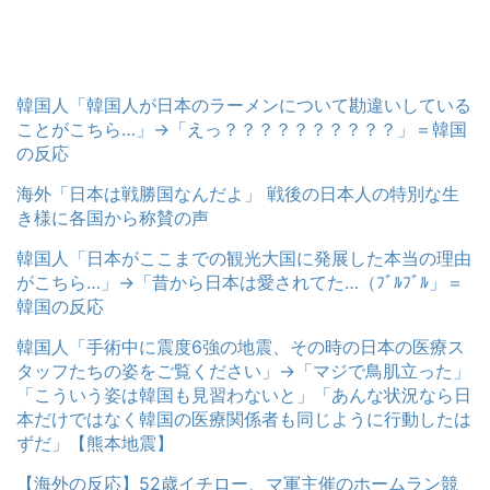
韓国人「韓国人が日本のラーメンについて勘違いしている
ことがこちら…」→「えっ？？？？？？？？？？」＝韓国
の反応
海外「日本は戦勝国なんだよ」 戦後の日本人の特別な生
き様に各国から称賛の声
韓国人「日本がここまでの観光大国に発展した本当の理由
がこちら…」→「昔から日本は愛されてた…（ﾌﾞﾙﾌﾞﾙ」＝
韓国の反応
韓国人「手術中に震度6強の地震、その時の日本の医療ス
タッフたちの姿をご覧ください」→「マジで鳥肌立った」
「こういう姿は韓国も見習わないと」「あんな状況なら日
本だけではなく韓国の医療関係者も同じように行動したは
ずだ」【熊本地震】
【海外の反応】52歳イチロー、マ軍主催のホームラン競