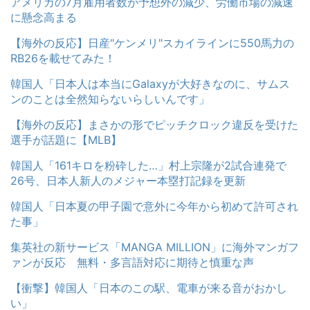
アメリカの7月雇用者数が予想外の減少、労働市場の減速
に懸念高まる
【海外の反応】日産"ケンメリ"スカイラインに550馬力の
RB26を載せてみた！
韓国人「日本人は本当にGalaxyが大好きなのに、サムス
ンのことは全然知らないらしいんです」
【海外の反応】まさかの形でピッチクロック違反を受けた
選手が話題に【MLB】
韓国人「161キロを粉砕した…」村上宗隆が2試合連発で
26号、日本人新人のメジャー本塁打記録を更新
韓国人「日本夏の甲子園で意外に今年から初めて許可され
た事」
集英社の新サービス「MANGA MILLION」に海外マンガフ
ァンが反応 無料・多言語対応に期待と慎重な声
【衝撃】韓国人「日本のこの駅、電車が来る音がおかし
い」