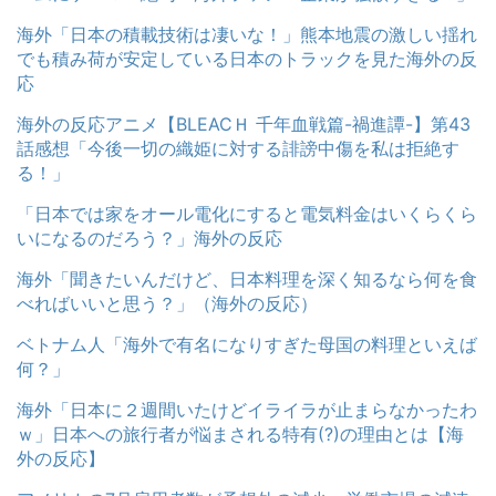
海外「日本の積載技術は凄いな！」熊本地震の激しい揺れ
でも積み荷が安定している日本のトラックを見た海外の反
応
海外の反応アニメ【BLEACＨ 千年血戦篇-禍進譚-】第43
話感想「今後一切の織姫に対する誹謗中傷を私は拒絶す
る！」
「日本では家をオール電化にすると電気料金はいくらくら
いになるのだろう？」海外の反応
海外「聞きたいんだけど、日本料理を深く知るなら何を食
べればいいと思う？」（海外の反応）
ベトナム人「海外で有名になりすぎた母国の料理といえば
何？」
海外「日本に２週間いたけどイライラが止まらなかったわ
ｗ」日本への旅行者が悩まされる特有(?)の理由とは【海
外の反応】