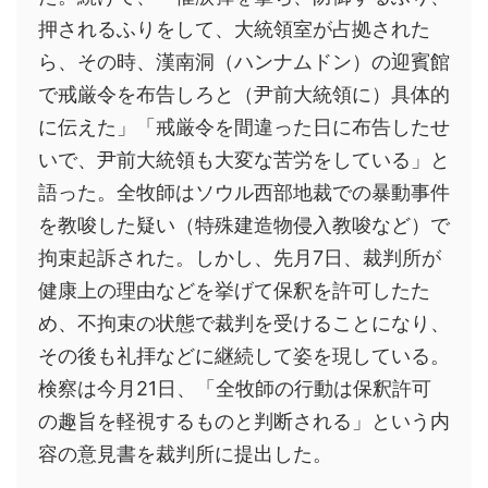
押されるふりをして、大統領室が占拠された
ら、その時、漢南洞（ハンナムドン）の迎賓館
で戒厳令を布告しろと（尹前大統領に）具体的
に伝えた」「戒厳令を間違った日に布告したせ
いで、尹前大統領も大変な苦労をしている」と
語った。全牧師はソウル西部地裁での暴動事件
を教唆した疑い（特殊建造物侵入教唆など）で
拘束起訴された。しかし、先月7日、裁判所が
健康上の理由などを挙げて保釈を許可したた
め、不拘束の状態で裁判を受けることになり、
その後も礼拝などに継続して姿を現している。
検察は今月21日、「全牧師の行動は保釈許可
の趣旨を軽視するものと判断される」という内
容の意見書を裁判所に提出した。