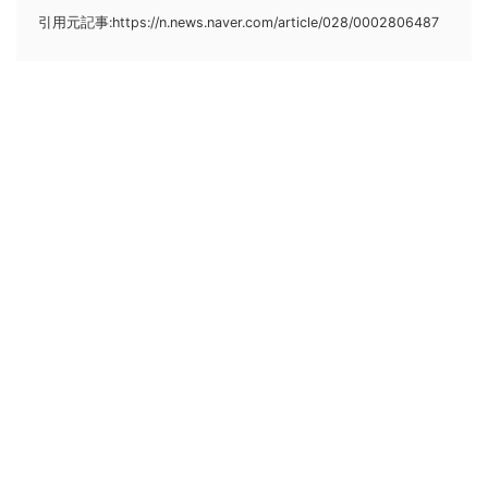
引用元記事:https://n.news.naver.com/article/028/0002806487