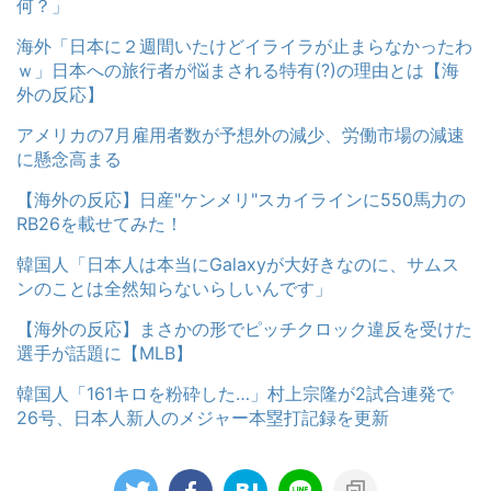
何？」
海外「日本に２週間いたけどイライラが止まらなかったわ
ｗ」日本への旅行者が悩まされる特有(?)の理由とは【海
外の反応】
アメリカの7月雇用者数が予想外の減少、労働市場の減速
に懸念高まる
【海外の反応】日産"ケンメリ"スカイラインに550馬力の
RB26を載せてみた！
韓国人「日本人は本当にGalaxyが大好きなのに、サムス
ンのことは全然知らないらしいんです」
【海外の反応】まさかの形でピッチクロック違反を受けた
選手が話題に【MLB】
韓国人「161キロを粉砕した…」村上宗隆が2試合連発で
26号、日本人新人のメジャー本塁打記録を更新