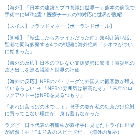
【海外】「日本の建築とプロ意識は世界一」熊本の病院で
手術中にM7地震！医療チームの神対応に世界が脱帽
【スイス】ブラッドマネー【ポーランドボール】
【朗報】『転生したらスライムだった件』第4期 第17話、
聖都で同時多発する4つの戦闘に海外絶叫「シネマがつい
に始まった」
【海外の反応】日本のブレない支援姿勢に驚嘆！被災地の
炊き出しを巡る議論と世界の評価
【海外の反応】NPBのパ・リーグで外国人の観客数が増え
ているらしい → 「NPBの雰囲気は最高だぞ」「来年のロ
ックアウト中はNPBを見るつもり」
「あれは葉っぱの水でしょ」息子の妻が私の紅茶だけ絶対
に買ってこない理由が、身も蓋もなかった
ラグビー日本代表の有望株が豪相手に見せたトライに世界
が騒然！←「F１並みのスピードだ」（海外の反応）