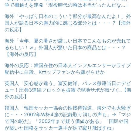
争で柵越えを連発「現役時代の噂は本当だったんだな…」
海外「やっぱり日本のこういう部分が最高なんだよ！」外
国人が語る日本の魅力的に感じる部分とは・・・？【海外
の反応】
海外「今年、夏の暑さが厳しい日本でこんなものが売れて
るらしい！ｗ」外国人が驚いた日本の商品とは・・・？
【海外の反応】
海外の反応：韓国在住の日本人インフルエンサーがライブ
配信中に自殺、Kポップファンから嫌がらせか
英国人「安心感が違う」冨安健洋、パレス移籍当日にデビ
ュー！圧巻3連続ブロックも披露で現地サポが気づく..【海
外の反応】
韓国人「韓国サッカー協会の性接待報道、海外でも大騒ぎ
に・・・2002年W杯4強の記録取り消しの声も」→「マジ
で国の恥だ」「2002年まで疑う価値がある」「国民や国
が築いた国格をサッカー選手が足で蹴り飛ばすね」