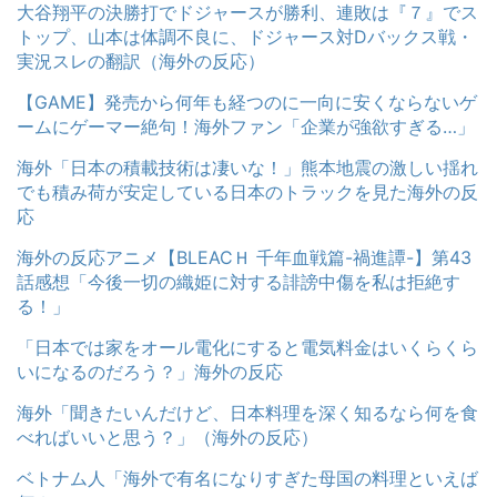
大谷翔平の決勝打でドジャースが勝利、連敗は『７』でス
トップ、山本は体調不良に、ドジャース対Dバックス戦・
実況スレの翻訳（海外の反応）
【GAME】発売から何年も経つのに一向に安くならないゲ
ームにゲーマー絶句！海外ファン「企業が強欲すぎる…」
海外「日本の積載技術は凄いな！」熊本地震の激しい揺れ
でも積み荷が安定している日本のトラックを見た海外の反
応
海外の反応アニメ【BLEACＨ 千年血戦篇-禍進譚-】第43
話感想「今後一切の織姫に対する誹謗中傷を私は拒絶す
る！」
「日本では家をオール電化にすると電気料金はいくらくら
いになるのだろう？」海外の反応
海外「聞きたいんだけど、日本料理を深く知るなら何を食
べればいいと思う？」（海外の反応）
ベトナム人「海外で有名になりすぎた母国の料理といえば