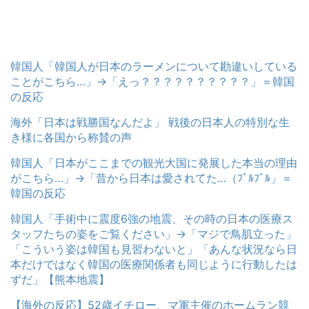
韓国人「韓国人が日本のラーメンについて勘違いしている
ことがこちら…」→「えっ？？？？？？？？？？」＝韓国
の反応
海外「日本は戦勝国なんだよ」 戦後の日本人の特別な生
き様に各国から称賛の声
韓国人「日本がここまでの観光大国に発展した本当の理由
がこちら…」→「昔から日本は愛されてた…（ﾌﾞﾙﾌﾞﾙ」＝
韓国の反応
韓国人「手術中に震度6強の地震、その時の日本の医療ス
タッフたちの姿をご覧ください」→「マジで鳥肌立った」
「こういう姿は韓国も見習わないと」「あんな状況なら日
本だけではなく韓国の医療関係者も同じように行動したは
ずだ」【熊本地震】
【海外の反応】52歳イチロー、マ軍主催のホームラン競