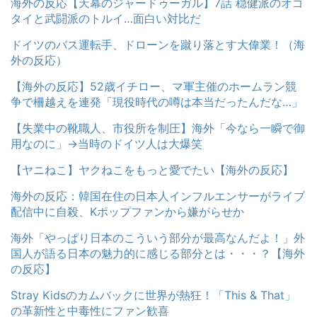
海外の反応【天幕のジャードゥーガル】7話 穏健派のオゴ
タイと武闘派のトルイ…面白い対比だ
ドイツのバス運転手、ドローンを蹴り落とす大偉業！（海
外の反応）
【海外の反応】52歳イチロー、マ軍主催のホームラン競
争で柵越えを連発「現役時代の噂は本当だったんだな…」
【失業中の靴職人、市役所を制圧】海外「今なら一瞬で御
用なのに」→当時のドイツ人は大爆笑
【ヤニねこ】ヤクねこをもっと愛でたい【海外の反応】
海外の反応：韓国在住の日本人インフルエンサーがライブ
配信中に自殺、Kポップファンから嫌がらせか
海外「やっぱり日本のこういう部分が最高なんだよ！」外
国人が語る日本の魅力的に感じる部分とは・・・？【海外
の反応】
Stray Kidsのカムバックに世界が熱狂！「This & That」
の革新性と中毒性にファン歓喜