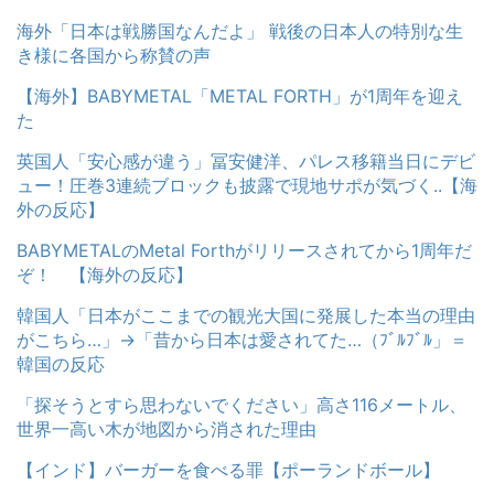
海外「日本は戦勝国なんだよ」 戦後の日本人の特別な生
き様に各国から称賛の声
【海外】BABYMETAL「METAL FORTH」が1周年を迎え
た
英国人「安心感が違う」冨安健洋、パレス移籍当日にデビ
ュー！圧巻3連続ブロックも披露で現地サポが気づく..【海
外の反応】
BABYMETALのMetal Forthがリリースされてから1周年だ
ぞ！ 【海外の反応】
韓国人「日本がここまでの観光大国に発展した本当の理由
がこちら…」→「昔から日本は愛されてた…（ﾌﾞﾙﾌﾞﾙ」＝
韓国の反応
「探そうとすら思わないでください」高さ116メートル、
世界一高い木が地図から消された理由
【インド】バーガーを食べる罪【ポーランドボール】