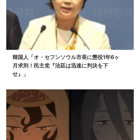
韓国人「オ・セフンソウル市長に懲役1年6ヶ
月求刑！民主党『法廷は迅速に判決を下
せ』」