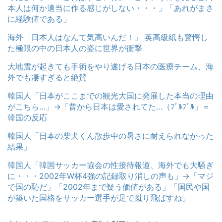
本人は何か適当に作る感じがしない・・・」「あれがまさ
に経験値である」
海外「日本人はなんて気高いんだ！」 英高級紙も驚愕し
た極限の中の日本人の姿に世界が衝撃
大地震が起きても手術をやり遂げる日本の医療チーム、海
外でも凄すぎると絶賛
韓国人「日本がここまでの観光大国に発展した本当の理由
がこちら…」→「昔から日本は愛されてた…（ﾌﾞﾙﾌﾞﾙ」＝
韓国の反応
韓国人「日本の柴犬くん散歩中の暑さに耐えられなかった
結果」
韓国人「韓国サッカー協会の性接待報道、海外でも大騒ぎ
に・・・2002年W杯4強の記録取り消しの声も」→「マジ
で国の恥だ」「2002年まで疑う価値がある」「国民や国
が築いた国格をサッカー選手が足で蹴り飛ばすね」