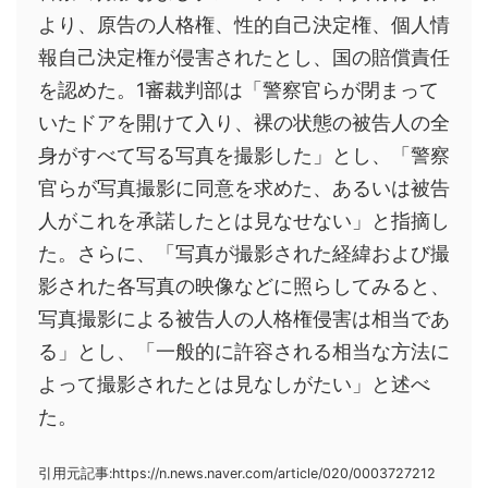
より、原告の人格権、性的自己決定権、個人情
報自己決定権が侵害されたとし、国の賠償責任
を認めた。1審裁判部は「警察官らが閉まって
いたドアを開けて入り、裸の状態の被告人の全
身がすべて写る写真を撮影した」とし、「警察
官らが写真撮影に同意を求めた、あるいは被告
人がこれを承諾したとは見なせない」と指摘し
た。さらに、「写真が撮影された経緯および撮
影された各写真の映像などに照らしてみると、
写真撮影による被告人の人格権侵害は相当であ
る」とし、「一般的に許容される相当な方法に
よって撮影されたとは見なしがたい」と述べ
た。
引用元記事:https://n.news.naver.com/article/020/0003727212