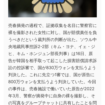
売春摘発の過程で、証拠収集を名目に警察官に
裸を撮影された女性に対し、国が賠償責任を負
うべきだという裁判所の判断が出た。ソウル中
央地裁民事控訴2-2部（キム・ヨナ、イェ・ジ
ヒ、キム・ホンジュン部長判事）は16日、原
告が韓国を相手取って起こした損害賠償請求訴
訟の控訴審で、国が830万ウォンを支払うよう
判決した。これに先立つ1審では、国が原告に
800万ウォンを支払うよう判決していた。今回
の事件は、売春施設で働いていた原告が2022
年3月、警察が摘発中に自身の裸を撮影し、そ
の写真をグループチャットに共有したことを問