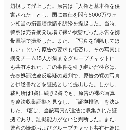
題視して浮上した。原告は「人権と基本権を侵
害された」とし、国に責任を問う5000万ウォ
ン相当の損害賠償請求訴訟を提起した。当時、
警察は売春摘発現場で裸の状態だった原告を携
帯電話で撮影した。また、「写真を削除してほ
しい」という原告の要求も拒否し、その写真は
摘発チーム15人が集まるグループチャットに
も共有された。この事件を引き継いだ検察は、
売春処罰法違反容疑の裁判で、原告の裸の写真
と供述書などを証拠として提出した。しかし、
裁判所は1審に続き2審でも、原告の裸の写真
を違法収集証拠と見なし、「証拠排除」を決定
した。1審は、当該写真が違法に収集された証
拠であり、証拠能力がないと判断した。また、
警察の撮影およびグループチャット共有行為に