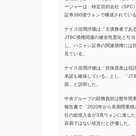
ージャーは、特定目的会社（SPC
証券360億ウォンで構成されてい
ナイス信用評価は「主債務者である
JTBC債権関連の健全性悪化と引
し、ハニャン証券の関連債権には
見ている。
ナイス信用評価は「担保資産は信
承諾も確保している」とし、「JT
因」と説明した。
中央グループの財務負担は数年間
報告書で「2020年から長期間累
社の総借入金が3兆ウォンに達し
容易ではない状況だと評価した。