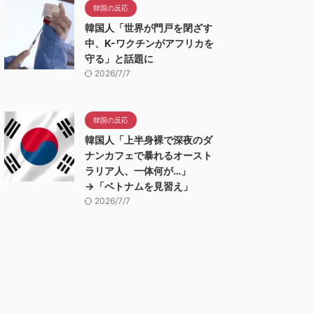
韓国の反応
韓国人「世界が門戸を閉ざす
中、K-ワクチンがアフリカを
守る」と話題に
2026/7/7
韓国の反応
韓国人「上半身裸で深夜のダ
ナンカフェで暴れるオースト
ラリア人、一体何が…」
→「ベトナムを見習え」
2026/7/7