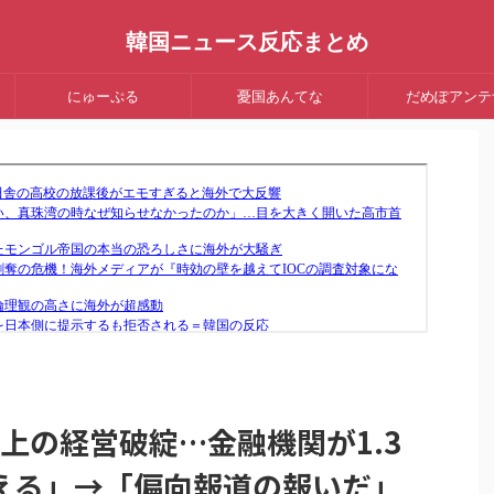
韓国ニュース反応まとめ
にゅーぷる
憂国あんてな
だめぽアンテ
実上の経営破綻…金融機関が1.3
える」→「偏向報道の報いだ」