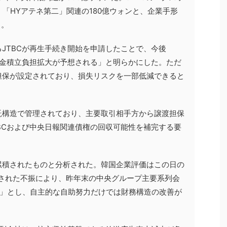
）「HYアテネ第二」関連の180億ウォンと、企業手形
る。
JTBCが再生手続き開始を申請したことで、今後
当金積立負担拡大が予想される」と明らかにした。ただ
担保が設定されており、損失リスクを一部低減できると
託構造で管理されており、主要取引相手方から譲渡担保
BCおよび中央日報関連債権の回収可能性を補完する要
累積されたものと分析された。韓国企業評価はこの日の
積された不振により、昨年末の中央グループ主要系列会
た」とし、自主的な自助努力だけでは財務構造の改善が