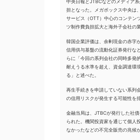
中央日報とJTBCなどのメディア
担となった。メガボックス中央は、
サービス（OTT）中心のコンテン
ツ制作費負担拡大と海外子会社の
韓国企業評価は、余剰現金の赤字
信用供与基盤の流動化証券発行な
らに「今回の系列会社の同時多発
耐えうる水準を超え、資金調達環
る」と述べた。
再生手続きを申請していない系列
の信用リスクが発生する可能性を
金融当局は、JTBCが発行した社
られた。機関投資家を通じて個人
なかったなどの不完全販売の兆候