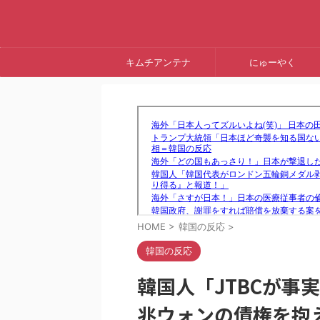
キムチアンテナ
にゅーやく
HOME
>
韓国の反応
>
韓国の反応
韓国人「JTBCが事
兆ウォンの債権を抱