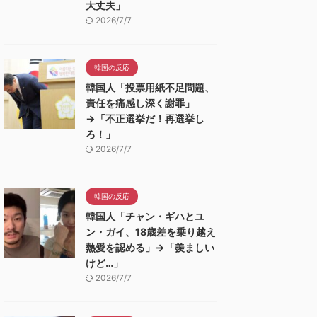
大丈夫」
2026/7/7
韓国の反応
韓国人「投票用紙不足問題、
責任を痛感し深く謝罪」
→「不正選挙だ！再選挙し
ろ！」
2026/7/7
韓国の反応
韓国人「チャン・ギハとユ
ン・ガイ、18歳差を乗り越え
熱愛を認める」→「羨ましい
けど…」
2026/7/7