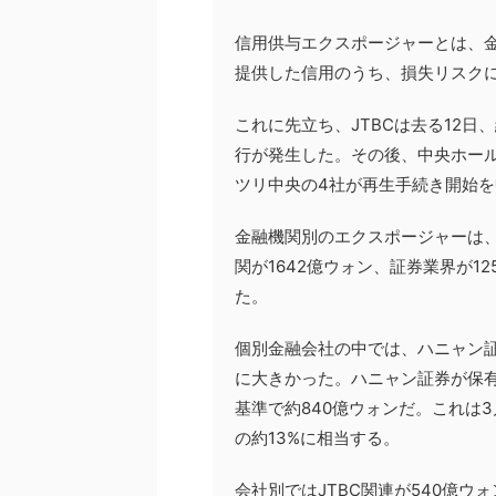
信用供与エクスポージャーとは、
提供した信用のうち、損失リスク
これに先立ち、JTBCは去る12日
行が発生した。その後、中央ホール
ツリ中央の4社が再生手続き開始を
金融機関別のエクスポージャーは、
関が1642億ウォン、証券業界が1
た。
個別金融会社の中では、ハニャン
に大きかった。ハニャン証券が保
基準で約840億ウォンだ。これは
の約13%に相当する。
会社別ではJTBC関連が540億ウ