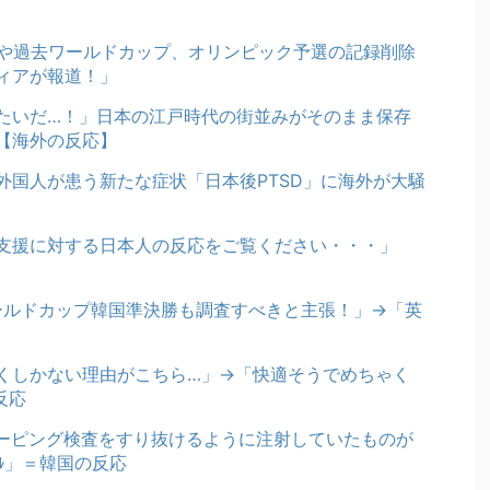
奪や過去ワールドカップ、オリンピック予選の記録削除
ディアが報道！」
たいだ…！」日本の江戸時代の街並みがそのまま保存
【海外の反応】
外国人が患う新たな症状「日本後PTSD」に海外が大騒
支援に対する日本人の反応をご覧ください・・・」
ワールドカップ韓国準決勝も調査すべきと主張！」→「英
くしかない理由がこちら…」→「快適そうでめちゃく
反応
ーピング検査をすり抜けるように注射していたものが
ﾞﾙ」＝韓国の反応