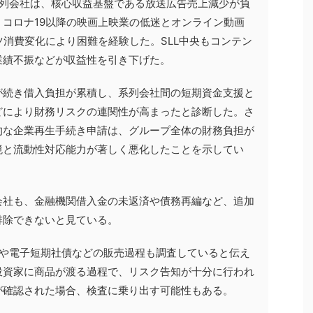
系列会社は、核心収益基盤である放送広告売上減少が負
コロナ19以降の映画上映業の低迷とオンライン動画
ツ消費変化により困難を経験した。SLL中央もコンテン
業績不振などが収益性を引き下げた。
が続き借入負担が累積し、系列会社間の短期資金支援と
どにより財務リスクの連関性が高まったと診断した。さ
的な企業再生手続き申請は、グループ全体の財務負担が
境と流動性対応能力が著しく悪化したことを示してい
会社も、金融機関借入金の未返済や債務再編など、追加
排除できないと見ている。
債や電子短期社債などの販売過程も調査していると伝え
投資家に商品が渡る過程で、リスク告知が十分に行われ
が確認された場合、検査に乗り出す可能性もある。