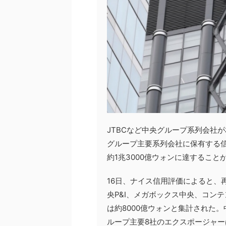
JTBCなど中央グループ系列会社
グループ主要系列会社に保有する
約1兆3000億ウォンに達すること
16日、ナイス信用評価によると、
央P&I、メガボックス中央、コン
は約8000億ウォンと集計された。
ループ主要8社のエクスポージャーは