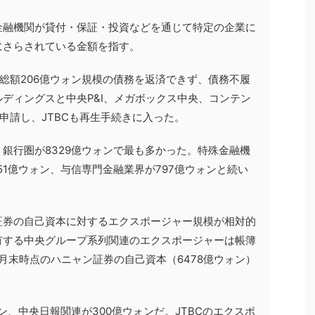
金融機関が貸付・保証・投資などを通じて特定の企業に
にさらされている金額を指す。
、総額206億ウォン規模の債務を返済できず、債務不履
ディングスと中央P&I、メガボックス中央、コンテン
申請し、JTBCも再生手続きに入った。
銀行圏が8329億ウォンで最も多かった。特殊金融機
251億ウォン、与信専門金融業界が797億ウォンと続い
証券の自己資本に対するエクスポージャー規模が相対的
有する中央グループ系列関連のエクスポージャーは帳簿
3月末時点のハニャン証券の自己資本（6478億ウォン）
ォン、中央日報関連が300億ウォンだ。JTBCのエクスポ