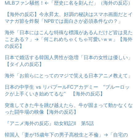
MLBファン騒然！←「歴史に名を刻んだ」（海外の反応）
【海外の反応】今永昇太、好調の秘訣はスマホ画面だとイ
マナガ節を炸裂「NPBでは面白さが必須条件なの？」
海外「日本にはこんな特殊な標識があるんだけど皆は見た
ことある？」→「何これめちゃくちゃ可愛いｗｗ」【海外
の反応】
日本で婚活する韓国人男性が急増「日本の女性は優しい」
【タイ人の反応】
海外「お前らにとってのマジで笑える日本アニメ教えて」
日本の中学生 vs リバプールFCアカデミー “ブルーロッ
クが上手くいき始めてるな” 【海外の反応】
突進してきた牛を跳び越えたら、牛が固まって動かなくな
った闘牛場の映像【海外の反応】
『アニメ海外の反応』幼女戦記Ⅱ 第5話
韓国人「妻が15歳年下の男子高校生と不倫」→「自宅の