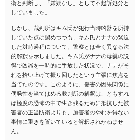
衛と判断し、「嫌疑なし」として不起訴処分と
していました。
しかし、裁判所はキム氏が犯行当時凶器を所持
していた点は認めつつも、キム氏とナナの緊迫
した対峙過程について、警察とは全く異なる法
的解釈を示しました。キム氏がナナの母親の説
得で凶器を一時的に手放した状況で、ナナがそ
れを拾い上げて振り回したという主張に焦点を
当てたのです。このように、傷害の因果関係に
偶発性を当てはめる裁判所の解釈は、ともすれ
ば極度の恐怖の中で生き残るために抵抗した被
害者の正当防衛よりも、加害者のやむを得ない
事情に重きを置いていると解釈されかねませ
ん。