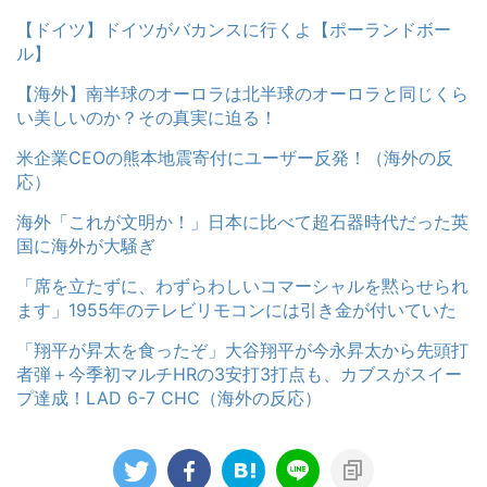
【ドイツ】ドイツがバカンスに行くよ【ポーランドボー
ル】
【海外】南半球のオーロラは北半球のオーロラと同じくら
い美しいのか？その真実に迫る！
米企業CEOの熊本地震寄付にユーザー反発！（海外の反
応）
海外「これが文明か！」日本に比べて超石器時代だった英
国に海外が大騒ぎ
「席を立たずに、わずらわしいコマーシャルを黙らせられ
ます」1955年のテレビリモコンには引き金が付いていた
「翔平が昇太を食ったぞ」大谷翔平が今永昇太から先頭打
者弾＋今季初マルチHRの3安打3打点も、カブスがスイー
プ達成！LAD 6-7 CHC（海外の反応）