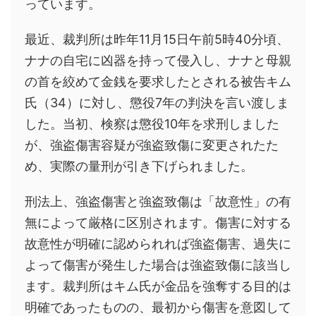
っています。
最近、裁判所は昨年11月15日午前5時40分頃、
ナナの自宅に凶器を持って侵入し、ナナと母親
の首を絞めて金銭を要求したとされる被告キム
氏（34）に対し、懲役7年の判決を言い渡しま
した。当初、検察は懲役10年を求刑しました
が、強盗傷害容疑が強盗致傷に変更されたた
め、実際の量刑が引き下げられました。
刑法上、強盗傷害と強盗致傷は「故意性」の有
無によって厳格に区別されます。傷害に対する
故意性が明確に認められれば強盗傷害、過失に
よって傷害が発生した場合は強盗致傷に該当し
ます。裁判所はキム氏が金品を強奪する目的は
明確であったものの、最初から傷害を意図して