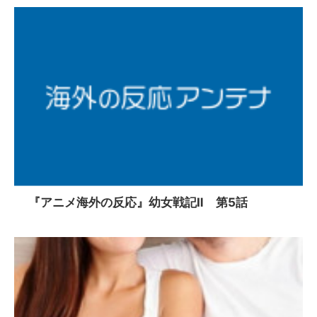
『アニメ海外の反応』幼女戦記Ⅱ 第5話