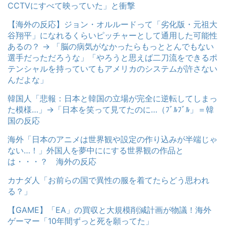
CCTVにすべて映っていた」と衝撃
【海外の反応】ジョン・オルルードって「劣化版・元祖大
谷翔平」になれるくらいピッチャーとして通用した可能性
あるの？ → 「脳の病気がなかったらもっととんでもない
選手だっただろうな」「やろうと思えば二刀流をできるポ
テンシャルを持っていてもアメリカのシステムが許さない
んだよな」
韓国人「悲報：日本と韓国の立場が完全に逆転してしまっ
た模様…」→「日本を笑って見てたのに…（ﾌﾞﾙﾌﾞﾙ」＝韓
国の反応
海外「日本のアニメは世界観や設定の作り込みが半端じゃ
ない…！」外国人を夢中ににする世界観の作品と
は・・・？ 海外の反応
カナダ人「お前らの国で異性の服を着てたらどう思われ
る？」
【GAME】「EA」の買収と大規模削減計画が物議！海外
ゲーマー「10年間ずっと死を願ってた」