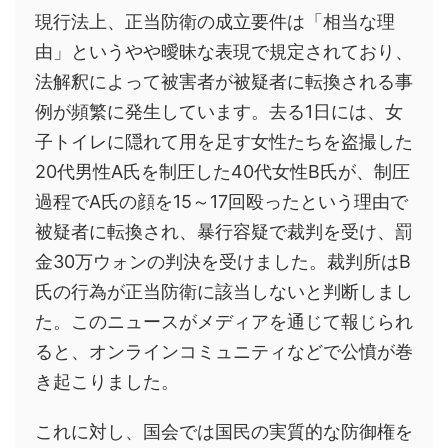
現行法上、正当防衛の成立要件は「相当な理
由」というやや曖昧な表現で規定されており、
法解釈によって被害者が被疑者に転換される事
例が頻繁に発生しています。去る1日には、女
子トイレに隠れて用を足す女性たちを盗撮した
20代男性A氏を制圧した40代女性B氏が、制圧
過程でA氏の顔を15～17回殴ったという理由で
被疑者に転換され、暴行容疑で裁判を受け、罰
金30万ウォンの判決を受けました。裁判所はB
氏の行為が正当防衛に該当しないと判断しまし
た。このニュースがメディアを通じて報じられ
ると、オンラインコミュニティなどで公憤が巻
き起こりました。
これに対し、国会では国民の実質的な防御権を