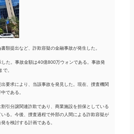
偽書類提出など、詐欺容疑の金融事故が発生した。
示した。事故金額は40億800万ウォンである。事故発
日まで。
提出要求により、当該事故を発見した。現在、捜査機関
行中である。
は割引分譲関連詐欺であり、商業施設を担保としている
ている。今後、捜査過程で外部の人間による詐欺容疑が
告発を検討する計画である。