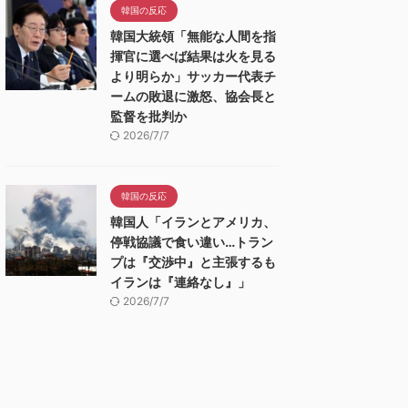
韓国の反応
韓国大統領「無能な人間を指
揮官に選べば結果は火を見る
より明らか」サッカー代表チ
ームの敗退に激怒、協会長と
監督を批判か
2026/7/7
韓国の反応
韓国人「イランとアメリカ、
停戦協議で食い違い…トラン
プは『交渉中』と主張するも
イランは『連絡なし』」
2026/7/7