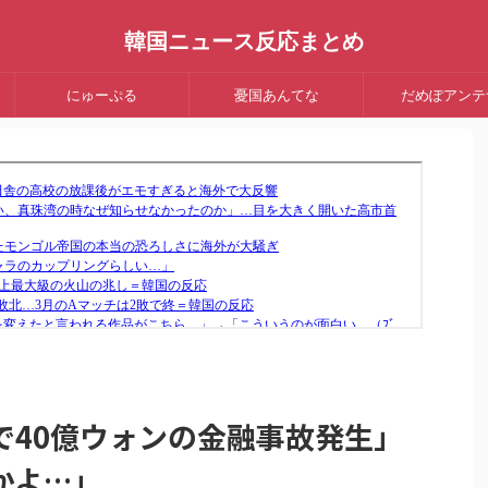
韓国ニュース反応まとめ
にゅーぷる
憂国あんてな
だめぽアンテ
で40億ウォンの金融事故発生」
かよ…」