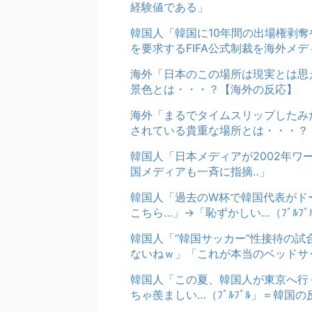
経験値である」
韓国人「韓国に10年間の出場権剥
を要求するFIFA公式制裁を海外メ
海外「日本のこの場所は現実とは思
景色とは・・・？【海外の反応】
海外「まるでタイムスリップしたみ
されている貴重な場所とは・・・？
韓国人「日本メディアが2002年
国メディアも一斉に指摘‥」
韓国人「過去のW杯で韓国代表がド
こちら…」→「恥ずかしい…（ﾌﾞﾙﾌ
韓国人「“韓国サッカー”性接待の
ないねｗ」「これが本当のベッドサ
韓国人「この夏、韓国人が東京へ行
ちゃ羨ましい…（ﾌﾞﾙﾌﾞﾙ」＝韓国の