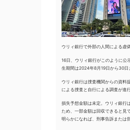
ウリィ銀行で外部の人間による虚
16日、ウリィ銀行がこのように公
生期間は2024年8月19日から30
ウリィ銀行は捜査機関からの資料
による捜査と自行による調査が進
損失予想金額は未定。ウリィ銀行
ため、一部金額は回収できると見
明らかになれば、刑事告訴または