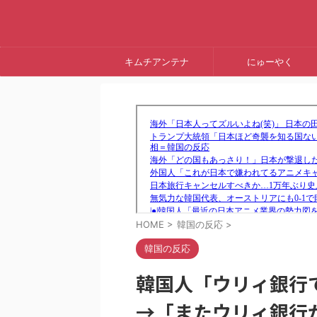
キムチアンテナ
にゅーやく
HOME
>
韓国の反応
>
韓国の反応
韓国人「ウリィ銀行
→「またウリィ銀行