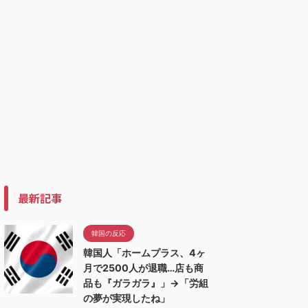
最新記事
韓国の反応
韓国人「ホームプラス、4ヶ
月で2500人が退職…店も商
品も『ガラガラ』」→「労組
の夢が実現したね」