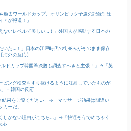
奪や過去ワールドカップ、オリンピック予選の記録削除
ディアが報道！」
えないレベルで美しい…！」外国人が感動する日本の
たいだ…！」日本の江戸時代の街並みがそのまま保存
【海外の反応】
ワールドカップ韓国準決勝も調査すべきと主張！」→「英
ーピング検査をすり抜けるように注射していたものが
ﾞﾙ」＝韓国の反応
試合結果をご覧ください」→「マッサージ効果は間違い
ッカーだ」
くしかない理由がこちら…」→「快適そうでめちゃく
反応