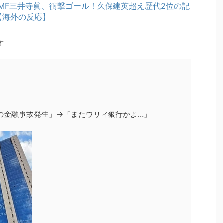
MF三井寺眞、衝撃ゴール！久保建英超え歴代2位の記
【海外の反応】
す
の金融事故発生」→「またウリィ銀行かよ…」