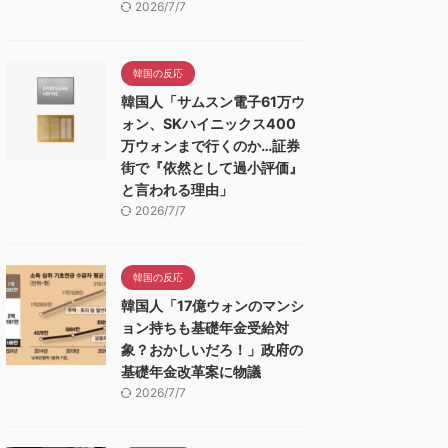
2026/7/7
韓国の反応
韓国人「サムスン電子61万ウ
ォン、SKハイニックス400
万ウォンまで行くのか…証券
街で『依然として過小評価』
と言われる理由」
2026/7/7
韓国の反応
韓国人「17億ウォンのマンシ
ョン持ちも基礎年金受給対
象？おかしいだろ！」政府の
基礎年金改革案に物議
2026/7/7