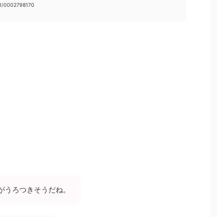
21/0002798170
ンがうろつきそうだね。