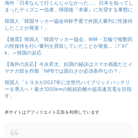
海外「日本なんて行くんじゃなかった…」 日本を知ってし
まったディズニー信者、帰国後『本家』に失望する事態に
韓国人「韓国サッカー協会W杯予選で外国人審判に性接待
したことが発覚！」
【激震】韓国人「韓国サッカー協会、W杯・五輪で複数回
の性接待を行い審判を買収していたことが発覚…（ﾌﾞﾙﾌﾞ
ﾙ」＝韓国の反応
【海外の反応】今永昇太、好調の秘訣はスマホ画面だとイ
マナガ節を炸裂「NPBでは面白さが必須条件なの？」
韓国人「トヨタが2027年に次世代ハイブリッドバッテリ
ーを導入へ！最大1000kmの航続距離や超高速充電を目指
す」
本サイトはアフィリエイト広告を利用しています