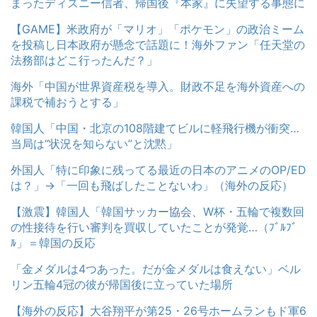
まったディズニー信者、帰国後『本家』に失望する事態に
【GAME】米政府が「マリオ」「ポケモン」の政治ミーム
を投稿し日本政府が懸念で話題に！海外ファン「任天堂の
法務部はどこ行ったんだ？」
海外「中国が世界資産税を導入。財政不足を海外資産への
課税で補おうとする」
韓国人「中国・北京の108階建てビルに軽飛行機が衝突…
当局は“状況を知らない”と沈黙」
外国人「特に印象に残ってる最近の日本のアニメのOP/ED
は？」→「一回も飛ばしたことないわ」（海外の反応）
【激震】韓国人「韓国サッカー協会、W杯・五輪で複数回
の性接待を行い審判を買収していたことが発覚…（ﾌﾞﾙﾌﾞ
ﾙ」＝韓国の反応
「金メダルは4つあった。だが金メダルは食えない」ベル
リン五輪4冠の彼が帰国後に立っていた場所
【海外の反応】大谷翔平が第25・26号ホームランもド軍6