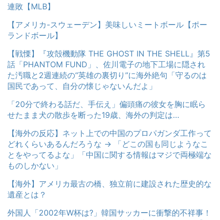
連敗【MLB】
【アメリカ-スウェーデン】美味しいミートボール【ポー
ランドボール】
【戦慄】『攻殻機動隊 THE GHOST IN THE SHELL』第5
話「PHANTOM FUND」、佐川電子の地下工場に隠され
た汚職と2週連続の“英雄の裏切り”に海外絶句「守るのは
国民であって、自分の懐じゃないんだよ」
「20分で終わる話だ、手伝え」偏頭痛の彼女を胸に眠ら
せたまま犬の散歩を断った19歳、海外の判定は…
【海外の反応】ネット上での中国のプロパガンダ工作って
どれくらいあるんだろうな → 「どこの国も同じようなこ
とをやってるよな」「中国に関する情報はマジで両極端な
ものしかない」
【海外】アメリカ最古の橋、独立前に建設された歴史的な
遺産とは？
外国人「2002年W杯は?」韓国サッカーに衝撃的不祥事！