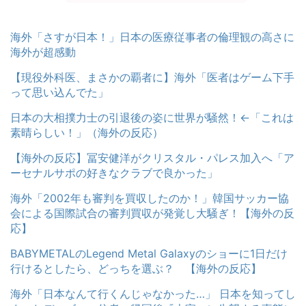
海外「さすが日本！」日本の医療従事者の倫理観の高さに
海外が超感動
【現役外科医、まさかの覇者に】海外「医者はゲーム下手
って思い込んでた」
日本の大相撲力士の引退後の姿に世界が騒然！←「これは
素晴らしい！」（海外の反応）
【海外の反応】冨安健洋がクリスタル・パレス加入へ「ア
ーセナルサポの好きなクラブで良かった」
海外「2002年も審判を買収したのか！」韓国サッカー協
会による国際試合の審判買収が発覚し大騒ぎ！【海外の反
応】
BABYMETALのLegend Metal Galaxyのショーに1日だけ
行けるとしたら、どっちを選ぶ？ 【海外の反応】
海外「日本なんて行くんじゃなかった…」 日本を知ってし