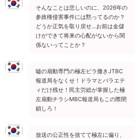
そんなことは悲しいのに、2026年の
参政権侵害事件には黙ってるのか？
どうか正気を取り戻せ…お前は金儲
けができて将来の心配がないから関
係ないってことか？
嘘の扇動専門の極左ビラ撒きJTBC
報道局をなくせ！ドラマとバラエテ
ィだけ残せ！民主労総が掌握した極
左扇動チラシMBC報道局もこの際閉
鎖しろ！
放送の公正性を捨てて極左に偏り、