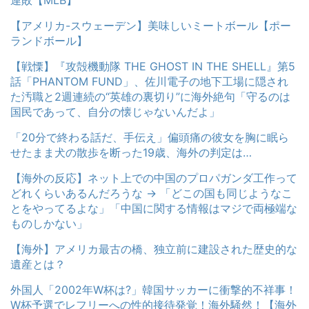
連敗【MLB】
【アメリカ-スウェーデン】美味しいミートボール【ポー
ランドボール】
【戦慄】『攻殻機動隊 THE GHOST IN THE SHELL』第5
話「PHANTOM FUND」、佐川電子の地下工場に隠され
た汚職と2週連続の“英雄の裏切り”に海外絶句「守るのは
国民であって、自分の懐じゃないんだよ」
「20分で終わる話だ、手伝え」偏頭痛の彼女を胸に眠ら
せたまま犬の散歩を断った19歳、海外の判定は…
【海外の反応】ネット上での中国のプロパガンダ工作って
どれくらいあるんだろうな → 「どこの国も同じようなこ
とをやってるよな」「中国に関する情報はマジで両極端な
ものしかない」
【海外】アメリカ最古の橋、独立前に建設された歴史的な
遺産とは？
外国人「2002年W杯は?」韓国サッカーに衝撃的不祥事！
W杯予選でレフリーへの性的接待発覚！海外騒然！【海外