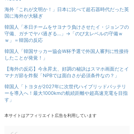
海外「これが文明か！」日本に比べて超石器時代だった英
国に海外が大騒ぎ
韓国人「本日チームをサヨナラ負けさせたイ・ジョンフの
守備、ガチでヤバ過ぎる…」→「のび太レベルの守備ｗ
ｗ」＝韓国の反応
韓国人「韓国サッカー協会W杯予選で外国人審判に性接待
したことが発覚！」
【海外の反応】今永昇太、好調の秘訣はスマホ画面だとイ
マナガ節を炸裂「NPBでは面白さが必須条件なの？」
韓国人「トヨタが2027年に次世代ハイブリッドバッテリ
ーを導入へ！最大1000kmの航続距離や超高速充電を目指
す」
本サイトはアフィリエイト広告を利用しています