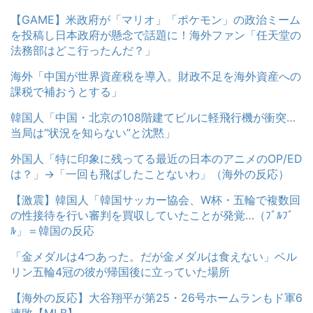
【GAME】米政府が「マリオ」「ポケモン」の政治ミーム
を投稿し日本政府が懸念で話題に！海外ファン「任天堂の
法務部はどこ行ったんだ？」
海外「中国が世界資産税を導入。財政不足を海外資産への
課税で補おうとする」
韓国人「中国・北京の108階建てビルに軽飛行機が衝突…
当局は“状況を知らない”と沈黙」
外国人「特に印象に残ってる最近の日本のアニメのOP/ED
は？」→「一回も飛ばしたことないわ」（海外の反応）
【激震】韓国人「韓国サッカー協会、W杯・五輪で複数回
の性接待を行い審判を買収していたことが発覚…（ﾌﾞﾙﾌﾞ
ﾙ」＝韓国の反応
「金メダルは4つあった。だが金メダルは食えない」ベル
リン五輪4冠の彼が帰国後に立っていた場所
【海外の反応】大谷翔平が第25・26号ホームランもド軍6