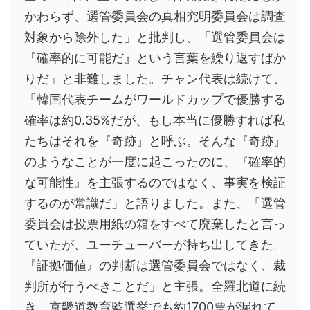
かわらず、選管委員会の真相究明委員会は調査
対象から除外した」と批判し、「選管委員会は
『確率的に可能だ』という言葉を繰り返すばか
りだ」と非難しました。チャン代表は続けて、
「韓国代表チームがワールドカップで優勝する
確率は約0.35%だが、もし本当に優勝すれば私
たちはそれを『奇跡』と呼ぶ。そんな『奇跡』
のようなことが一度に起こったのに、『確率的
な可能性』を主張するのではなく、事実を検証
するのが常識だ」と語りました。また、「選管
委員会は投票用紙の箱をすべて廃棄したと言っ
ていたが、ユーチューバーが持ち出してきた。
『証拠価値』の判断は選管委員会ではなく、裁
判所が行うべきことだ」と主張。全羅北道に続
き、京畿道教育監選挙でも約1700票が漏れて