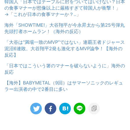
韓国人「日本ではテーブルに肘をついてはいけない？日本
の食事マナーが想像以上に厳格すぎて韓国人が衝撃！」
→「これが日本の食事マナーか？‥」
海外「SHOWTIME!」大谷翔平が今永昇太から第25号弾丸
先頭打者ホームラン！（海外の反応）
「大谷は“満場一致のMVP”ではない」連覇王者ドジャース
泥沼6連敗、大谷翔平2発も激化するMVP論争！【海外の
反応】
「日本ではこういう箸のマナーを破らないように」海外の
反応
【海外】BABYMETAL（9回）はサマーソニックのレギュ
ラー出演者の中で2番目に多い