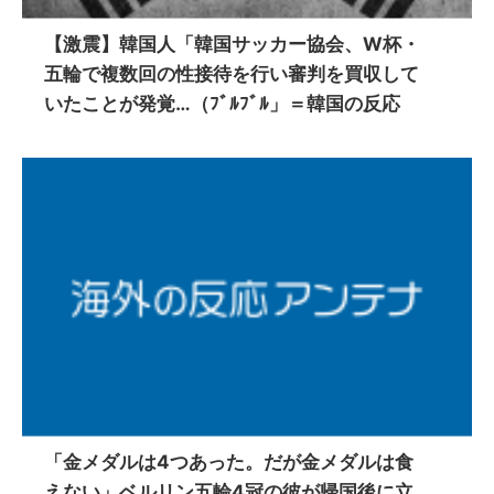
【激震】韓国人「韓国サッカー協会、W杯・
五輪で複数回の性接待を行い審判を買収して
いたことが発覚…（ﾌﾞﾙﾌﾞﾙ」＝韓国の反応
「金メダルは4つあった。だが金メダルは食
えない」ベルリン五輪4冠の彼が帰国後に立