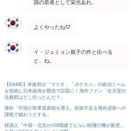
国の若者として栄光あれ。
よくやったね♡
イ・ジェミョン親子の件と比べる
と、ね。
【GAME】米政府が「マリオ」「ポケモン」の政治ミーム
を投稿し日本政府が懸念で話題に！海外ファン「任天堂の
法務部はどこ行ったんだ？」
海外「中国が世界資産税を導入。財政不足を海外資産への
課税で補おうとする」
韓国人「中国・北京の108階建てビルに軽飛行機が衝突…