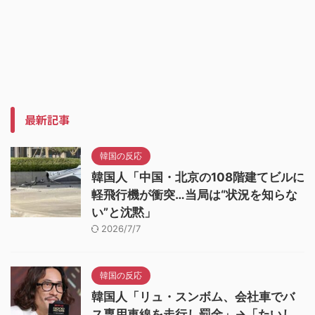
最新記事
韓国の反応
韓国人「中国・北京の108階建てビルに
軽飛行機が衝突…当局は“状況を知らな
い”と沈黙」
2026/7/7
韓国の反応
韓国人「リュ・スンボム、会社車でバ
ス専用車線を走行し罰金」→「たいし