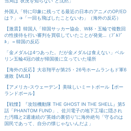
当局は“状況を知らない”と沈黙」
外国人「特に印象に残ってる最近の日本のアニメのOP/ED
は？」→「一回も飛ばしたことないわ」（海外の反応）
【激震】韓国人「韓国サッカー協会、W杯・五輪で複数回
の性接待を行い審判を買収していたことが発覚…（ﾌﾞﾙﾌﾞ
ﾙ」＝韓国の反応
「金メダルは4つあった。だが金メダルは食えない」ベル
リン五輪4冠の彼が帰国後に立っていた場所
【海外の反応】大谷翔平が第25・26号ホームランもド軍6
連敗【MLB】
【アメリカ-スウェーデン】美味しいミートボール【ポー
ランドボール】
【戦慄】『攻殻機動隊 THE GHOST IN THE SHELL』第5
話「PHANTOM FUND」、佐川電子の地下工場に隠され
た汚職と2週連続の“英雄の裏切り”に海外絶句「守るのは
国民であって、自分の懐じゃないんだよ」