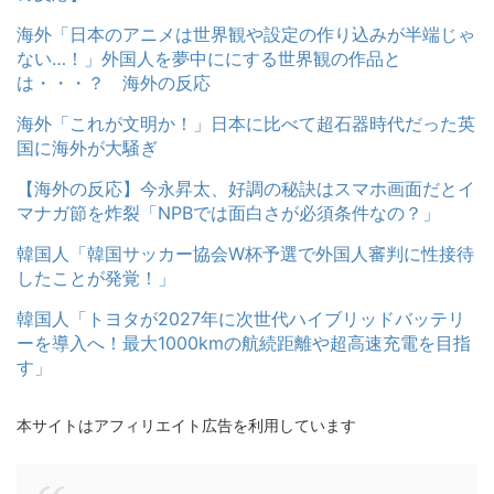
海外「日本のアニメは世界観や設定の作り込みが半端じゃ
ない…！」外国人を夢中ににする世界観の作品と
は・・・？ 海外の反応
海外「これが文明か！」日本に比べて超石器時代だった英
国に海外が大騒ぎ
【海外の反応】今永昇太、好調の秘訣はスマホ画面だとイ
マナガ節を炸裂「NPBでは面白さが必須条件なの？」
韓国人「韓国サッカー協会W杯予選で外国人審判に性接待
したことが発覚！」
韓国人「トヨタが2027年に次世代ハイブリッドバッテリ
ーを導入へ！最大1000kmの航続距離や超高速充電を目指
す」
本サイトはアフィリエイト広告を利用しています