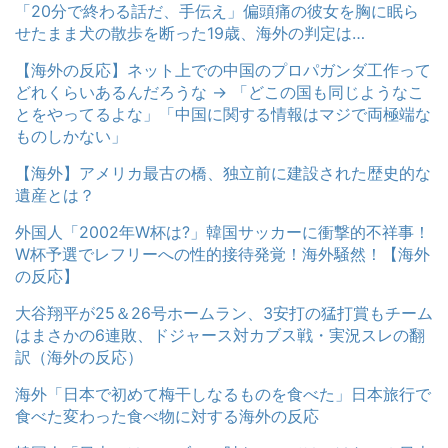
「20分で終わる話だ、手伝え」偏頭痛の彼女を胸に眠ら
せたまま犬の散歩を断った19歳、海外の判定は…
【海外の反応】ネット上での中国のプロパガンダ工作って
どれくらいあるんだろうな → 「どこの国も同じようなこ
とをやってるよな」「中国に関する情報はマジで両極端な
ものしかない」
【海外】アメリカ最古の橋、独立前に建設された歴史的な
遺産とは？
外国人「2002年W杯は?」韓国サッカーに衝撃的不祥事！
W杯予選でレフリーへの性的接待発覚！海外騒然！【海外
の反応】
大谷翔平が25＆26号ホームラン、3安打の猛打賞もチーム
はまさかの6連敗、ドジャース対カブス戦・実況スレの翻
訳（海外の反応）
海外「日本で初めて梅干しなるものを食べた」日本旅行で
食べた変わった食べ物に対する海外の反応