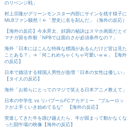
のリベンジ戦」
村上宗隆がグリーンモンスター内部にサインを残す様子に
MLBファン騒然！←「歴史に名を刻んだ」（海外の反応）
【海外の反応】今永昇太、好調の秘訣はスマホ画面だとイ
マナガ節を炸裂「NPBでは面白さが必須条件なの？」
海外「日本にはこんな特殊な標識があるんだけど皆は見た
ことある？」→「何これめちゃくちゃ可愛いｗｗ」【海外
の反応】
日本で婚活する韓国人男性が急増「日本の女性は優しい」
【タイ人の反応】
海外「お前らにとってのマジで笑える日本アニメ教えて」
日本の中学生 vs リバプールFCアカデミー “ブルーロッ
クが上手くいき始めてるな” 【海外の反応】
突進してきた牛を跳び越えたら、牛が固まって動かなくな
った闘牛場の映像【海外の反応】