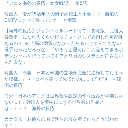
『アニメ海外の反応』幼女戦記Ⅱ 第5話
韓国人「妻が15歳年下の男子高校生と不倫」→「自宅の
CCTVにすべて映っていた」と衝撃
【海外の反応】ジョン・オルルードって「劣化版・元祖大
谷翔平」になれるくらいピッチャーとして通用した可能性
あるの？ → 「脳の病気がなかったらもっととんでもない
選手だっただろうな」「やろうと思えば二刀流をできるポ
テンシャルを持っていてもアメリカのシステムが許さない
んだよな」
韓国人「悲報：日本と韓国の立場が完全に逆転してしまっ
た模様…」→「日本を笑って見てたのに…（ﾌﾞﾙﾌﾞﾙ」＝韓
国の反応
海外「日本のアニメは世界観や設定の作り込みが半端じゃ
ない…！」外国人を夢中ににする世界観の作品と
は・・・？ 海外の反応
カナダ人「お前らの国で異性の服を着てたらどう思われ
る？」