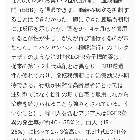
などのいわゆる第1・2世代薬剤は、血液脳関
門（BBB）を通過できず、脳転移病変を抑制す
ることはできなかった。肺にできた腫瘍も初期
には反応を示したが、薬を9～14ヶ月ほど服用
すると耐性が生じ、がんが再び進行するのが常
だった。ユハンヤンヘン（柳韓洋行）の「レク
ラザ」のような第3世代EGFR分子標的薬は、
従来の第1・2世代薬剤とは異なり、BBB透過
性が優れており、脳転移病変にも治療効果が期
待できる。行動が困難な高齢患者にとっては、
注射剤ではなく錠剤の形で自宅で服用しながら
治療を続けられることも強みとされている。幸
いなことに、韓国人を含むアジア人はEGFR変
異の発生率が約40～55%と、白人（15～
25%）に比べて2～3倍高い。第3世代EGFR分