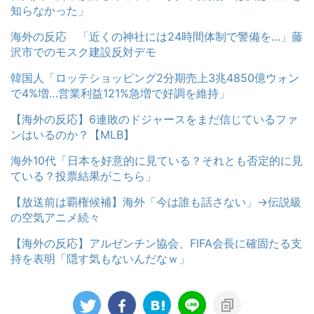
知らなかった」
海外の反応 「近くの神社には24時間体制で警備を…」藤
沢市でのモスク建設反対デモ
韓国人「ロッテショッピング2分期売上3兆4850億ウォン
で4%増…営業利益121%急増で好調を維持」
【海外の反応】6連敗のドジャースをまだ信じているファ
ンはいるのか？【MLB】
海外10代「日本を好意的に見ている？それとも否定的に見
ている？投票結果がこちら」
【放送前は覇権候補】海外「今は誰も話さない」→伝説級
の空気アニメ続々
【海外の反応】アルゼンチン協会、FIFA会長に確固たる支
持を表明「隠す気もないんだなｗ」