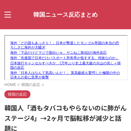
韓国ニュース反応まとめ
HOME
>
韓国の反応
>
韓国の反応
韓国人「酒もタバコもやらないのに肺がん
ステージ4」→2ヶ月で脳転移が減少と話
題に