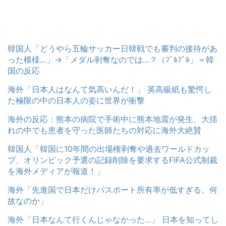
韓国人「どうやら五輪サッカー日韓戦でも審判の接待があ
った模様…」→「メダル剥奪なのでは…？（ﾌﾞﾙﾌﾞﾙ」＝韓
国の反応
海外「日本人はなんて気高いんだ！」 英高級紙も驚愕し
た極限の中の日本人の姿に世界が衝撃
海外の反応：熊本の病院で手術中に熊本地震が発生、大揺
れの中でも患者を守った医師たちの対応に海外大絶賛
韓国人「韓国に10年間の出場権剥奪や過去ワールドカッ
プ、オリンピック予選の記録削除を要求するFIFA公式制裁
を海外メディアが報道！」
海外「先進国で日本だけパスポート所有率が低すぎる、何
故なのか」
海外「日本なんて行くんじゃなかった…」 日本を知ってし