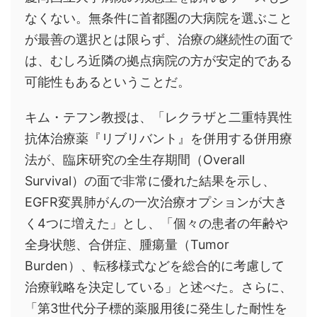
なくない。無条件に首都圏の大病院を選ぶこと
が最善の選択とは限らず、治療の継続性の面で
は、むしろ近隣の拠点病院の方が安定的である
可能性もあるということだ。
キム・テフン教授は、「レクラザと二重特異性
抗体治療薬『リブリバント』を併用する併用療
法が、臨床研究の全生存期間（Overall
Survival）の面で非常に優れた結果を示し、
EGFR変異肺がんの一次治療オプションが大き
く4つに増えた」とし、「個々の患者の年齢や
全身状態、合併症、腫瘍量（Tumor
Burden）、転移様式などを総合的に考慮して
治療戦略を決定している」と述べた。さらに、
「第3世代分子標的薬服用後に発生した耐性を