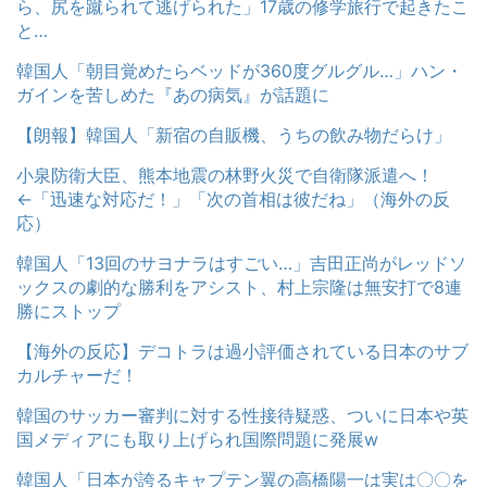
ら、尻を蹴られて逃げられた」17歳の修学旅行で起きたこ
と…
韓国人「朝目覚めたらベッドが360度グルグル…」ハン・
ガインを苦しめた『あの病気』が話題に
【朗報】韓国人「新宿の自販機、うちの飲み物だらけ」
小泉防衛大臣、熊本地震の林野火災で自衛隊派遣へ！
←「迅速な対応だ！」「次の首相は彼だね」（海外の反
応）
韓国人「13回のサヨナラはすごい…」吉田正尚がレッドソ
ックスの劇的な勝利をアシスト、村上宗隆は無安打で8連
勝にストップ
【海外の反応】デコトラは過小評価されている日本のサブ
カルチャーだ！
韓国のサッカー審判に対する性接待疑惑、ついに日本や英
国メディアにも取り上げられ国際問題に発展w
韓国人「日本が誇るキャプテン翼の高橋陽一は実は〇〇を