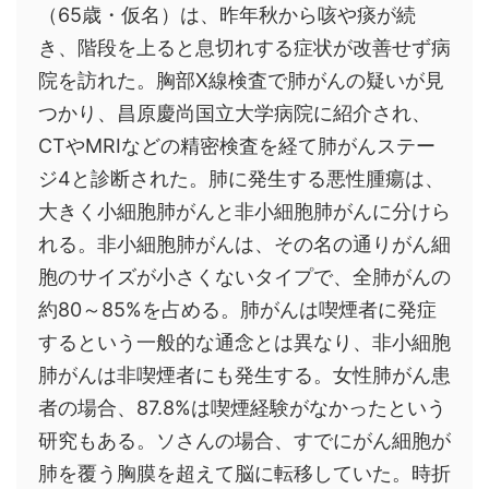
（65歳・仮名）は、昨年秋から咳や痰が続
き、階段を上ると息切れする症状が改善せず病
院を訪れた。胸部X線検査で肺がんの疑いが見
つかり、昌原慶尚国立大学病院に紹介され、
CTやMRIなどの精密検査を経て肺がんステー
ジ4と診断された。肺に発生する悪性腫瘍は、
大きく小細胞肺がんと非小細胞肺がんに分けら
れる。非小細胞肺がんは、その名の通りがん細
胞のサイズが小さくないタイプで、全肺がんの
約80～85%を占める。肺がんは喫煙者に発症
するという一般的な通念とは異なり、非小細胞
肺がんは非喫煙者にも発生する。女性肺がん患
者の場合、87.8%は喫煙経験がなかったという
研究もある。ソさんの場合、すでにがん細胞が
肺を覆う胸膜を超えて脳に転移していた。時折