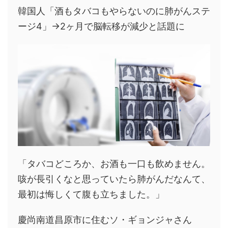
韓国人「酒もタバコもやらないのに肺がんステ
ージ4」→2ヶ月で脳転移が減少と話題に
「タバコどころか、お酒も一口も飲めません。
咳が長引くなと思っていたら肺がんだなんて、
最初は悔しくて腹も立ちました。」
慶尚南道昌原市に住むソ・ギョンジャさん