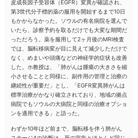
皮成長因子受容体（EGFR）変異が確認され、
第3世代分子標的薬の服用を開始するまで10日
もかからなかった。ソウルの有名病院を選んで
いたら、診察予約を取るだけでも大変な期間だ
っただろう。薬を服用して2ヶ月後のMRI検査
では、脳転移病変が目に見えて減少しただけで
なく、めまいや頭痛などの神経学的症状も改善
した。ホ教授は、「肺がんは腫瘍の大きさを縮
小させることと同様に、副作用の管理と治療の
継続性が重要だ」とし、「EGFR変異肺がんは
標準治療がかなり確立されており、地域の拠点
病院でもソウルの大病院と同様の治療オプショ
ンを適用できる」と語った。
わずか10年ほど前まで、脳転移を伴う肺がん
ステージ4の診断は、死の宣告とほとんど同じ