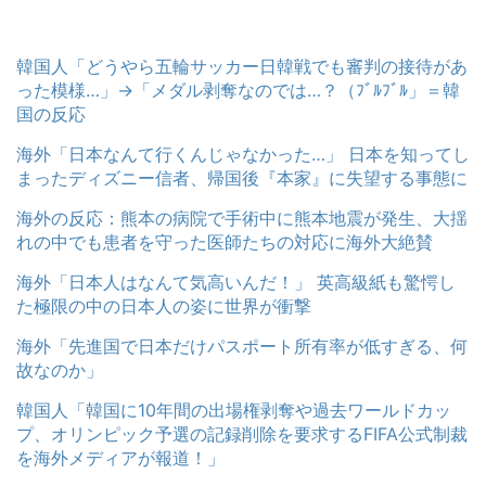
韓国人「どうやら五輪サッカー日韓戦でも審判の接待があ
った模様…」→「メダル剥奪なのでは…？（ﾌﾞﾙﾌﾞﾙ」＝韓
国の反応
海外「日本なんて行くんじゃなかった…」 日本を知ってし
まったディズニー信者、帰国後『本家』に失望する事態に
海外の反応：熊本の病院で手術中に熊本地震が発生、大揺
れの中でも患者を守った医師たちの対応に海外大絶賛
海外「日本人はなんて気高いんだ！」 英高級紙も驚愕し
た極限の中の日本人の姿に世界が衝撃
海外「先進国で日本だけパスポート所有率が低すぎる、何
故なのか」
韓国人「韓国に10年間の出場権剥奪や過去ワールドカッ
プ、オリンピック予選の記録削除を要求するFIFA公式制裁
を海外メディアが報道！」