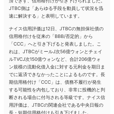
済できず、信用格付けが引き下げられました。
JTBC側は「あらゆる手段を動員して状況を迅
速に解決する」と表明しています。
ナイス信用評価は12日、JTBCの無担保社債の
信用格付けを従来の「BBB/否定的」から
「CCC」へと引き下げると発表しました。こ
れは、JTBCがミールJ次56億ウォンとチェイ
ルTVCJ次150億ウォンなど、合計206億ウォ
ン規模の流動化借入金に対する元利金を期日ま
でに返済できなかったことによるものです。長
期信用格付け「CCC」は、債務不履行が発生
する可能性を内包しており、非常に投機的と判
断される場合に付与される等級です。ナイス信
用評価は、JTBCの関連会社である中央日報の
長・短期信用格付けも引き下げました。