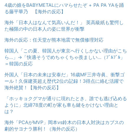
4歳の娘をBABYMETALにハマらせたぞ + PA PA YAを踊
る藤平華乃 【海外の反応】
海外「日本人はなんて気高いんだ！」 英高級紙も驚愕し
た極限の中の日本人の姿に世界が衝撃
海外の反応：任天堂が熊本地震で無償修理対応
韓国人「この夏、韓国人が東京へ行くしかない理由がこち
ら…」→「快適そうでめちゃくちゃ羨ましい…（ﾌﾞﾙﾌﾞﾙ」
＝韓国の反応
外国人「日本の未来は安泰だ」16歳MF三井寺眞、衝撃ゴ
ール！久保建英超え歴代2位の記録！3得点に絡む活躍で
海外絶賛！【海外の反応】
「ホッキョクグマが通りに現れたとき、誰でも逃げ込める
ように」北緯78度の町が家も車も鍵をかけない理由と
は？
海外「PCAがMVP」岡本vs鈴木の日本人対決はカブスの
劇的サヨナラ勝利！（海外の反応）