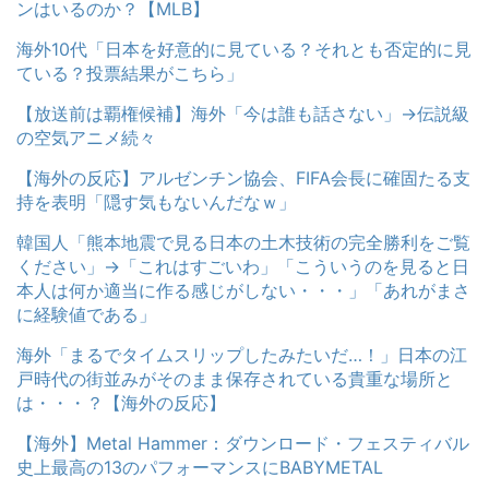
ンはいるのか？【MLB】
海外10代「日本を好意的に見ている？それとも否定的に見
ている？投票結果がこちら」
【放送前は覇権候補】海外「今は誰も話さない」→伝説級
の空気アニメ続々
【海外の反応】アルゼンチン協会、FIFA会長に確固たる支
持を表明「隠す気もないんだなｗ」
韓国人「熊本地震で見る日本の土木技術の完全勝利をご覧
ください」→「これはすごいわ」「こういうのを見ると日
本人は何か適当に作る感じがしない・・・」「あれがまさ
に経験値である」
海外「まるでタイムスリップしたみたいだ…！」日本の江
戸時代の街並みがそのまま保存されている貴重な場所と
は・・・？【海外の反応】
【海外】Metal Hammer：ダウンロード・フェスティバル
史上最高の13のパフォーマンスにBABYMETAL