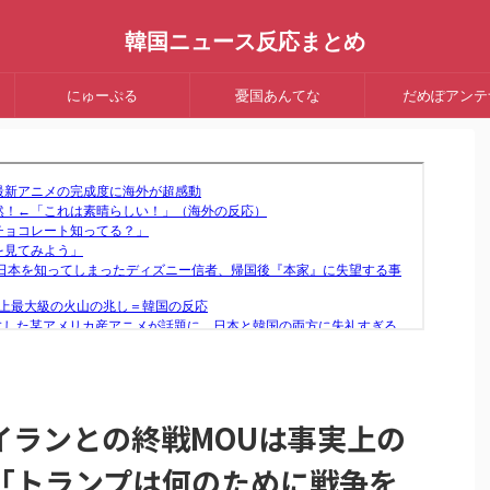
韓国ニュース反応まとめ
にゅーぷる
憂国あんてな
だめぽアンテ
イランとの終戦MOUは事実上の
「トランプは何のために戦争を