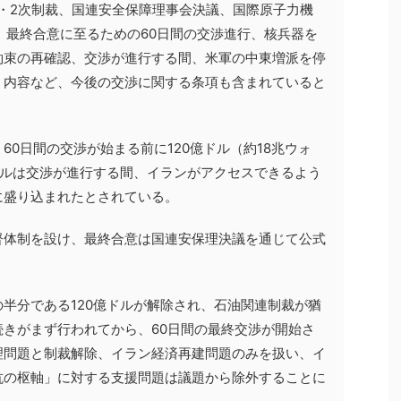
・2次制裁、国連安全保障理事会決議、国際原子力機
ど、最終合意に至るための60日間の交渉進行、核兵器を
約束の再確認、交渉が進行する間、米軍の中東増派を停
う内容など、今後の交渉に関する条項も含まれていると
60日間の交渉が始まる前に120億ドル（約18兆ウォ
ドルは交渉が進行する間、イランがアクセスできるよう
に盛り込まれたとされている。
督体制を設け、最終合意は国連安保理決議を通じて公式
半分である120億ドルが解除され、石油関連制裁が猶
きがまず行われてから、60日間の最終交渉が開始さ
理問題と制裁解除、イラン経済再建問題のみを扱い、イ
抗の枢軸」に対する支援問題は議題から除外することに