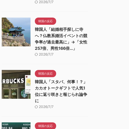
2026/7/7
韓国の反応
韓国人「結婚相手探しに寺
へ？仏教系婚活イベントの競
争率が過去最高に」→「女性
257倍、男性166倍…」
2026/7/7
韓国の反応
韓国人「スタバ、何事！？」
カカオトークギフトで人気1
位に返り咲きと報じられ論争
に
2026/7/7
韓国の反応