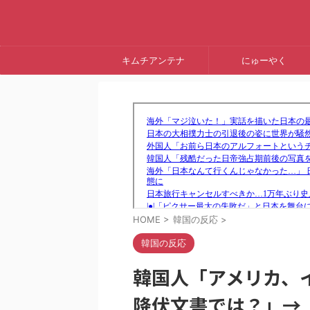
キムチアンテナ
にゅーやく
HOME
>
韓国の反応
>
韓国の反応
韓国人「アメリカ、
降伏文書では？」→