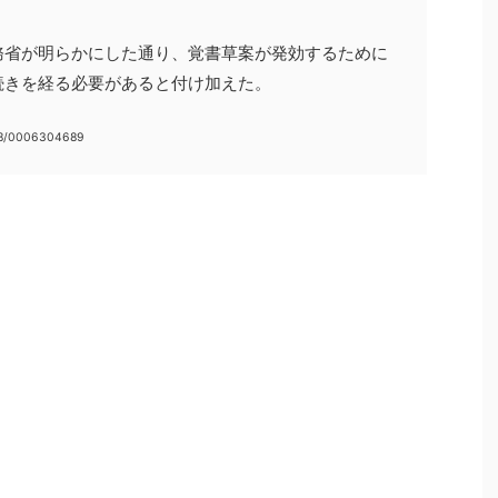
務省が明らかにした通り、覚書草案が発効するために
続きを経る必要があると付け加えた。
18/0006304689