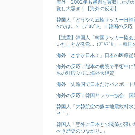
海外「2002年も審判を買収した
覚し大騒ぎ！【海外の反応】
韓国人「どうやら五輪サッカー日韓
のでは…？（ﾌﾞﾙﾌﾞﾙ」＝韓国の反応
【激震】韓国人「韓国サッカー協会
いたことが発覚…（ﾌﾞﾙﾌﾞﾙ」＝韓国
海外「さすが日本！」日本の医療従
海外の反応：熊本の病院で手術中に
ちの対応ぶりに海外大絶賛
海外「先進国で日本だけパスポート
海外の反応：韓国サッカー協会、国
韓国人「大韓航空の熊本地震飲料水
→「」
韓国人「意外に日本との関係が深い
べき歴史のつながり‥」