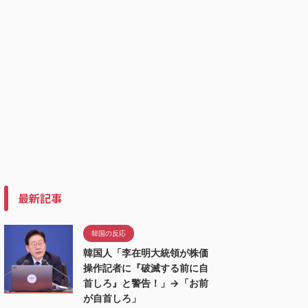
最新記事
韓国の反応
韓国人「李在明大統領が株価
操作記者に『破滅する前に自
首しろ』と警告！」→「お前
が自首しろ」