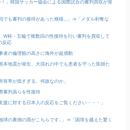
のか！」韓国サッカー協会による国際試合の審判買収が発
戦でも審判の接待があった模様…」→「メダル剥奪な
、W杯・五輪で複数回の性接待を行い審判を買収して
の反応
事者の倫理観の高さに海外が超感動
熊本地震が発生、大揺れの中でも患者を守った医師た
所有率が低すぎる、何故なのか」
際審判員らを性接待
支援に対する日本人の反応をご覧ください・・・」
地球の裏側の国がこちらです‥」→「国境を越えた驚く