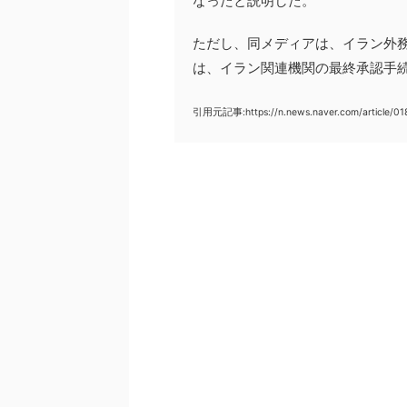
なったと説明した。
ただし、同メディアは、イラン外
は、イラン関連機関の最終承認手
引用元記事:https://n.news.naver.com/article/0