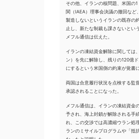
その他、イランの核問題、米国の1
関（IAEA）理事会決議の撤回な
製造しないというイランの既存の
止し、新たな制裁も課さないとい
メフル通信は伝えた。
イランの凍結資金解除に関しては、
ン）を先に解除し、残りの120億
にするという米国側の約束が覚書
両国は合意履行状況を点検する監
承認されることになった。
メフル通信は、イランの凍結資金の
予され、海上封鎖が解除される手続
れ、この交渉では高濃縮ウラン処
ランのミサイルプログラムや「抵