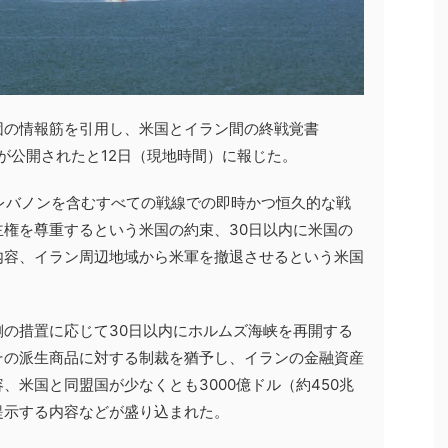
団の情報筋を引用し、米国とイラン間の終戦覚書
細が公開されたと12日（現地時間）に報じた。
レバノンを含むすべての戦線での即時かつ恒久的な戦
権を尊重するという米国の約束、30日以内に米国の
内容、イラン周辺地域から米軍を撤退させるという米国
の措置に応じて30日以内にホルムズ海峡を再開する
その派生商品に対する制裁を猶予し、イランの金融資産
、米国と同盟国が少なくとも3000億ドル（約450兆
提示する内容などが盛り込まれた。