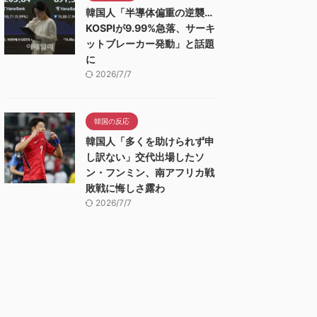
韓国人「半導体偏重の逆襲…
KOSPIが9.99%急落、サーキ
ットブレーカー発動」と話題
に
2026/7/7
韓国の反応
韓国人「多くを助けられず申
し訳ない」交代出場したソ
ン・フンミン、南アフリカ戦
敗戦に悔しさ露わ
2026/7/7