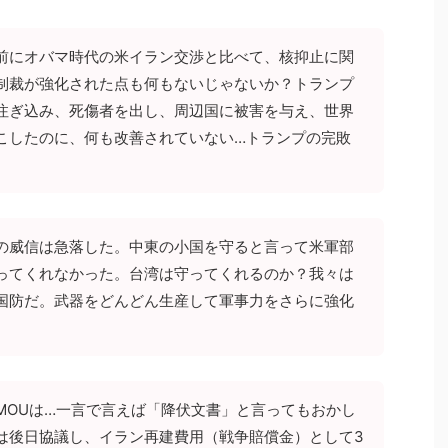
前にオバマ時代の米イラン交渉と比べて、核抑止に関
制裁が強化された点も何もないじゃないか？トランプ
注ぎ込み、死傷者を出し、周辺国に被害を与え、世界
こしたのに、何も改善されていない…トランプの完敗
の威信は急落した。中東の小国を守ると言って米軍部
ってくれなかった。台湾は守ってくれるのか？我々は
国防だ。武器をどんどん生産して軍事力をさらに強化
MOUは…一言で言えば「降伏文書」と言ってもおかし
は後日協議し、イラン再建費用（戦争賠償金）として3