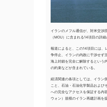
イランのメフル通信が、対米交渉
（MOU）に含まれる14項目の詳
報道によると、この14項目には、
争停止、イランの内政に干渉せず主
海上封鎖を完全に解除するという
の約束などが含まれている。
経済関連の条項としては、イラン側
こと、石油・石油化学製品および
への完全なアクセスを保証する内容
ウォン）規模のイラン再建計画を