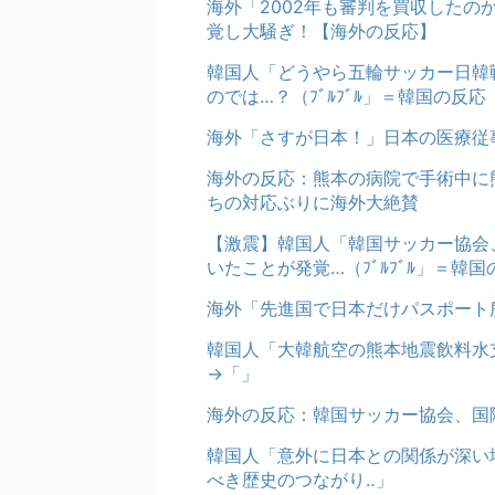
海外「2002年も審判を買収した
覚し大騒ぎ！【海外の反応】
韓国人「どうやら五輪サッカー日韓
のでは…？（ﾌﾞﾙﾌﾞﾙ」＝韓国の反応
海外「さすが日本！」日本の医療従
海外の反応：熊本の病院で手術中に
ちの対応ぶりに海外大絶賛
【激震】韓国人「韓国サッカー協会
いたことが発覚…（ﾌﾞﾙﾌﾞﾙ」＝韓国
海外「先進国で日本だけパスポート
韓国人「大韓航空の熊本地震飲料水
→「」
海外の反応：韓国サッカー協会、国
韓国人「意外に日本との関係が深い
べき歴史のつながり‥」