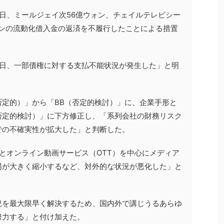
の日、ミールジェイ次56億ウォン、チェイルテレビシー
ウォンの流動化借入金の返済を不履行したことによる措置
本日、一部債権に対する支払不能状況が発生した」と明
否定的）」から「BB（否定的検討）」に、企業手形と
否定的検討）」に下方修正し、「系列会社の財務リスク
での不確実性が拡大した」と判断した。
ルとオンライン動画サービス（OTT）を中心にメディア
場が大きく縮小するなど、対外的な状況が悪化した」と
況を最大限早く解決するため、国内外で講じうるあらゆ
努力する」と付け加えた。