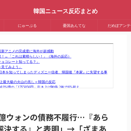
韓国ニュース反応まとめ
にゅーぷる
憂国あんてな
だめぽアンテ
06億ウォンの債務不履行…『あら
解決する』と表明」→「ざまあ