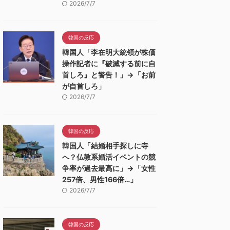
2026/7/7
韓国の反応
韓国人「李在明大統領が株価
操作記者に『破滅する前に自
首しろ』と警告！」→「お前
が自首しろ」
2026/7/7
韓国の反応
韓国人「結婚相手探しに寺
へ？仏教系婚活イベントの競
争率が過去最高に」→「女性
257倍、男性166倍…」
2026/7/7
韓国の反応