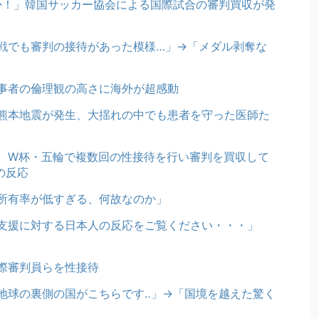
のか！」韓国サッカー協会による国際試合の審判買収が発
戦でも審判の接待があった模様…」→「メダル剥奪な
事者の倫理観の高さに海外が超感動
熊本地震が発生、大揺れの中でも患者を守った医師た
、W杯・五輪で複数回の性接待を行い審判を買収して
の反応
所有率が低すぎる、何故なのか」
支援に対する日本人の反応をご覧ください・・・」
際審判員らを性接待
地球の裏側の国がこちらです‥」→「国境を越えた驚く