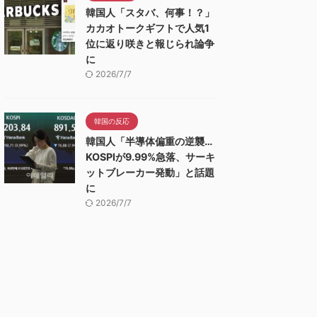
韓国人「スタバ、何事！？」
カカオトークギフトで人気1
位に返り咲きと報じられ論争
に
2026/7/7
韓国の反応
韓国人「半導体偏重の逆襲…
KOSPIが9.99%急落、サーキ
ットブレーカー発動」と話題
に
2026/7/7