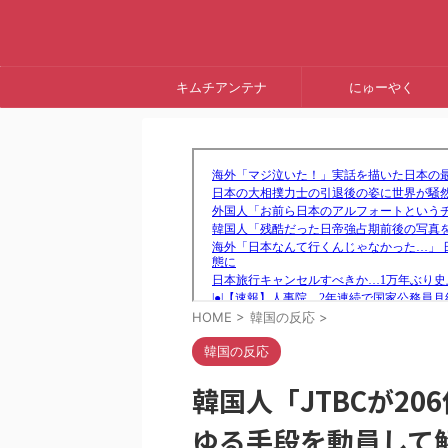
キムチアンテナ
にゅーやく
HOME
>
韓国の反応
>
韓国の反応
韓国人「JTBCが2
ゆる手段を動員して