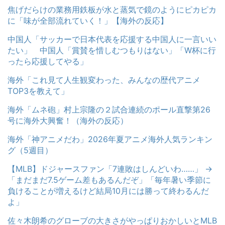
焦げだらけの業務用鉄板が水と蒸気で鏡のようにピカピカ
に「味が全部流れていく！」【海外の反応】
中国人「サッカーで日本代表を応援する中国人に一言いい
たい」 中国人「賞賛を惜しむつもりはない」「W杯に行
ったら応援してやる」
海外「これ見て人生観変わった、みんなの歴代アニメ
TOP3を教えて」
海外「ムネ砲」村上宗隆の２試合連続のポール直撃第26
号に海外大興奮！（海外の反応）
海外「神アニメだわ」2026年夏アニメ海外人気ランキン
グ（5週目）
【MLB】ドジャースファン「7連敗はしんどいわ……」 →
「まだまだ7.5ゲーム差もあるんだぞ」「毎年暑い季節に
負けることが増えるけど結局10月には勝って終わるんだ
よ」
佐々木朗希のグローブの大きさがやっぱりおかしいとMLB