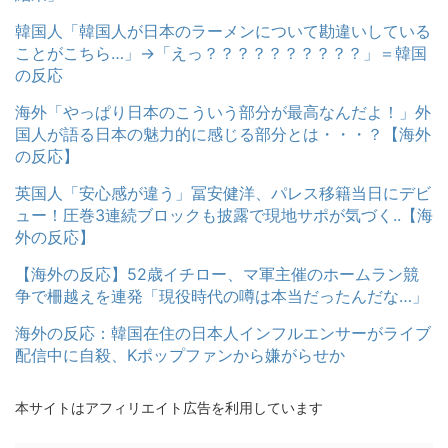
韓国人「韓国人が日本のラーメンについて勘違いしている
ことがこちら…」→「えっ？？？？？？？？？？」＝韓国
の反応
海外「やっぱり日本のこういう部分が最高なんだよ！」外
国人が語る日本の魅力的に感じる部分とは・・・？【海外
の反応】
英国人「安心感が違う」冨安健洋、パレス移籍当日にデビ
ュー！圧巻3連続ブロックも披露で現地サポが気づく..【海
外の反応】
【海外の反応】52歳イチロー、マ軍主催のホームラン競
争で柵越えを連発「現役時代の噂は本当だったんだな…」
海外の反応：韓国在住の日本人インフルエンサーがライブ
配信中に自殺、Kポップファンから嫌がらせか
本サイトはアフィリエイト広告を利用しています