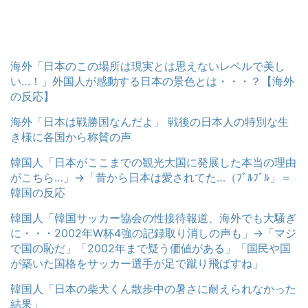
海外「日本のこの場所は現実とは思えないレベルで美し
い…！」外国人が感動する日本の景色とは・・・？【海外
の反応】
海外「日本は戦勝国なんだよ」 戦後の日本人の特別な生
き様に各国から称賛の声
韓国人「日本がここまでの観光大国に発展した本当の理由
がこちら…」→「昔から日本は愛されてた…（ﾌﾞﾙﾌﾞﾙ」＝
韓国の反応
韓国人「韓国サッカー協会の性接待報道、海外でも大騒ぎ
に・・・2002年W杯4強の記録取り消しの声も」→「マジ
で国の恥だ」「2002年まで疑う価値がある」「国民や国
が築いた国格をサッカー選手が足で蹴り飛ばすね」
韓国人「日本の柴犬くん散歩中の暑さに耐えられなかった
結果」