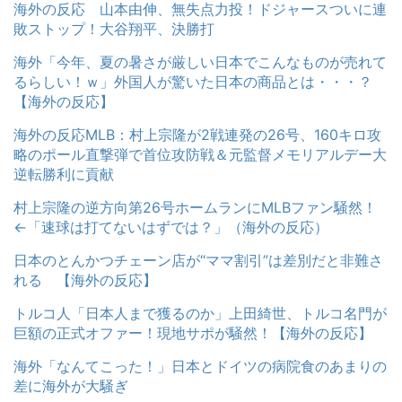
海外の反応 山本由伸、無失点力投！ドジャースついに連
敗ストップ！大谷翔平、決勝打
海外「今年、夏の暑さが厳しい日本でこんなものが売れて
るらしい！ｗ」外国人が驚いた日本の商品とは・・・？
【海外の反応】
海外の反応MLB：村上宗隆が2戦連発の26号、160キロ攻
略のポール直撃弾で首位攻防戦＆元監督メモリアルデー大
逆転勝利に貢献
村上宗隆の逆方向第26号ホームランにMLBファン騒然！
←「速球は打てないはずでは？」（海外の反応）
日本のとんかつチェーン店が“ママ割引”は差別だと非難さ
れる 【海外の反応】
トルコ人「日本人まで獲るのか」上田綺世、トルコ名門が
巨額の正式オファー！現地サポが騒然！【海外の反応】
海外「なんてこった！」日本とドイツの病院食のあまりの
差に海外が大騒ぎ