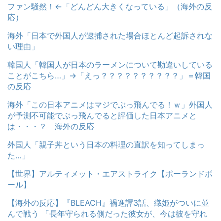
ファン騒然！←「どんどん大きくなっている」（海外の反
応）
海外「日本で外国人が逮捕された場合ほとんど起訴されな
い理由」
韓国人「韓国人が日本のラーメンについて勘違いしている
ことがこちら…」→「えっ？？？？？？？？？？」＝韓国
の反応
海外「この日本アニメはマジでぶっ飛んでる！ｗ」外国人
が予測不可能でぶっ飛んでると評価した日本アニメと
は・・・？ 海外の反応
外国人「親子丼という日本の料理の直訳を知ってしまっ
た…」
【世界】アルティメット・エアストライク【ポーランドボ
ール】
【海外の反応】『BLEACH』禍進譚3話、織姫がついに並
んで戦う 「長年守られる側だった彼女が、今は彼を守れ