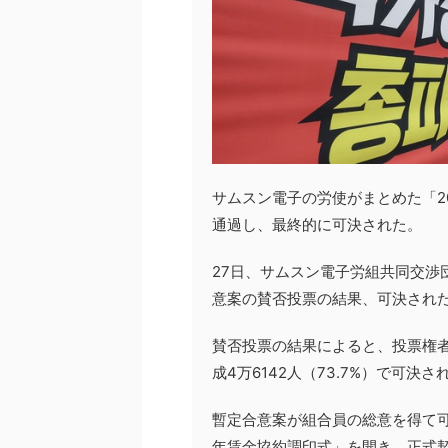
サムスン電子の労使がまとめた「2
通過し、最終的に可決された。
27日、サムスン電子労組共同交渉
意案の賛否投票の結果、可決され
賛否投票の結果によると、投票権者6万
成4万6142人（73.7%）で可決さ
暫定合意案が組合員の総意を得て可
年賃金協約調印式」を開き、正式