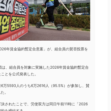
026年賃金協約暫定合意案」が、組合員の賛否投票を
団は、組合員を対象に実施した2026年賃金協約暫定合
たことを公式発表した。
5593人のうち6万2616人（95.5%）が参加し、賛
れた。
決されたことで、労使双方は同日午前11時に「2026
契約を締結する。