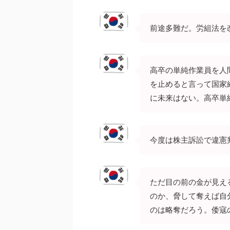
前途多難だ。労組法を
高卒の単純作業員を人
を止めると言って国家
に未来はない。高卒単
今度は株主訴訟で違憲
ただ目の前の金が見え
のか、脅して奪えば自
のは略奪だろう。倭寇