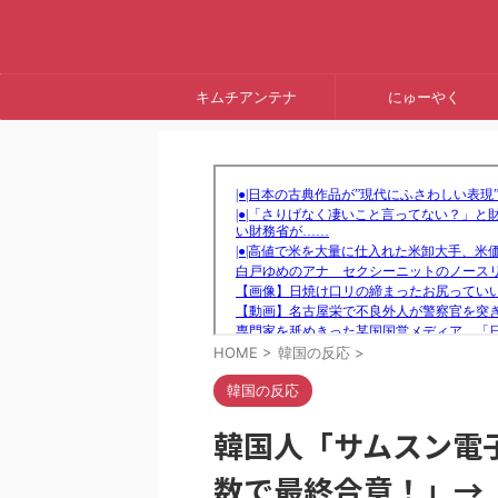
キムチアンテナ
にゅーやく
HOME
>
韓国の反応
>
韓国の反応
韓国人「サムスン電
数で最終合意！」→