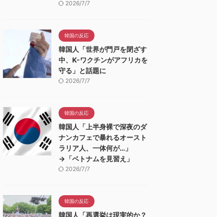
2026/7/7
韓国の反応
韓国人「世界が門戸を閉ざす
中、K-ワクチンがアフリカを
守る」と話題に
2026/7/7
韓国の反応
韓国人「上半身裸で深夜のダ
ナンカフェで暴れるオースト
ラリア人、一体何が…」
→「ベトナムを見習え」
2026/7/7
韓国の反応
韓国人「再選挙は現実的か？