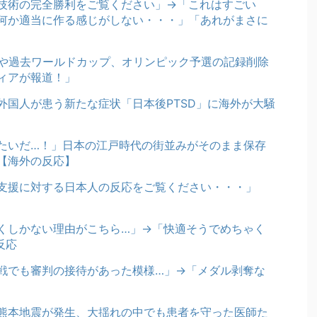
技術の完全勝利をご覧ください」→「これはすごい
何か適当に作る感じがしない・・・」「あれがまさに
奪や過去ワールドカップ、オリンピック予選の記録削除
ディアが報道！」
外国人が患う新たな症状「日本後PTSD」に海外が大騒
たいだ…！」日本の江戸時代の街並みがそのまま保存
【海外の反応】
支援に対する日本人の反応をご覧ください・・・」
くしかない理由がこちら…」→「快適そうでめちゃく
反応
戦でも審判の接待があった模様…」→「メダル剥奪な
熊本地震が発生、大揺れの中でも患者を守った医師た