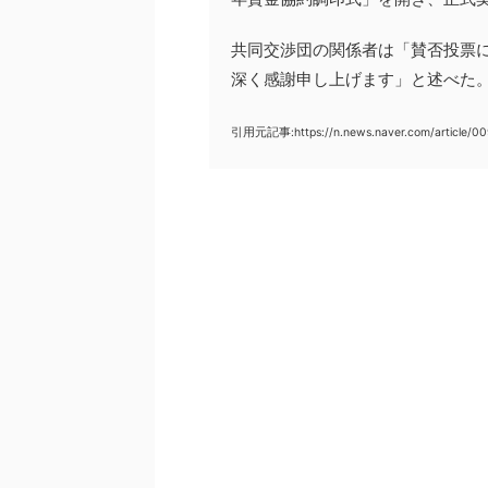
共同交渉団の関係者は「賛否投票
深く感謝申し上げます」と述べた
引用元記事:https://n.news.naver.com/article/0