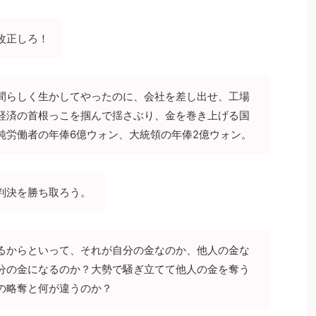
改正しろ！
間らしく生かしてやったのに、会社を差し出せ、工場
経済の首根っこを掴んで揺さぶり、金を巻き上げる国
純労働者の年俸6億ウォン、大統領の年俸2億ウォン。
判決を勝ち取ろう。
るからといって、それが自分の金なのか、他人の金な
分の金になるのか？大勢で騒ぎ立てて他人の金を奪う
の略奪と何が違うのか？