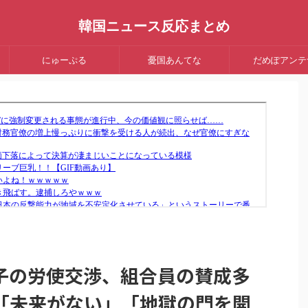
韓国ニュース反応まとめ
にゅーぷる
憂国あんてな
だめぽアンテ
子の労使交渉、組合員の賛成多
「未来がない」「地獄の門を開