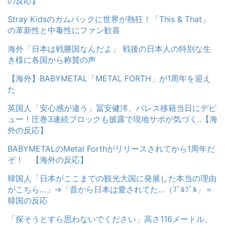
の反応】
Stray Kidsのカムバックに世界が熱狂！「This & That」
の革新性と中毒性にファン歓喜
海外「日本は戦勝国なんだよ」 戦後の日本人の特別な生
き様に各国から称賛の声
【海外】BABYMETAL「METAL FORTH」が1周年を迎え
た
英国人「安心感が違う」冨安健洋、パレス移籍当日にデビ
ュー！圧巻3連続ブロックも披露で現地サポが気づく..【海
外の反応】
BABYMETALのMetal Forthがリリースされてから1周年だ
ぞ！ 【海外の反応】
韓国人「日本がここまでの観光大国に発展した本当の理由
がこちら…」→「昔から日本は愛されてた…（ﾌﾞﾙﾌﾞﾙ」＝
韓国の反応
「探そうとすら思わないでください」高さ116メートル、