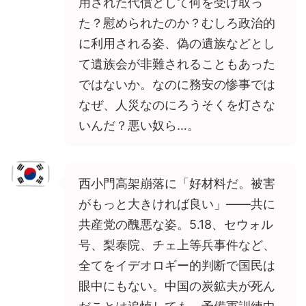
用された代償として何を受け取っ
た？慰められたのか？むしろ政治的
に利用される姿、偽の遺族などとし
て遺族会が非難されることもあった
ではないか。なのに務安の惨事では
なぜ、人災なのにろうそくを灯さな
いんだ？悪い奴ら…。
西小門高架崩落に「好材料だ。被害
がもっと大きければ良い」——共に
共産党の醜悪な姿。5.18、セウォル
号、梨泰院、チェ上等兵事件など、
全てをイデオロギー的判断で国民は
眼中にもない。中国の炭鉱夫が死ん