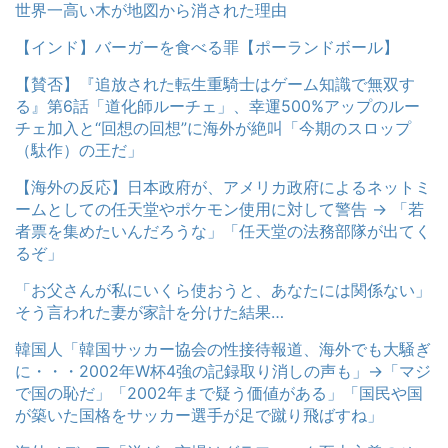
世界一高い木が地図から消された理由
【インド】バーガーを食べる罪【ポーランドボール】
【賛否】『追放された転生重騎士はゲーム知識で無双す
る』第6話「道化師ルーチェ」、幸運500%アップのルー
チェ加入と“回想の回想”に海外が絶叫「今期のスロップ
（駄作）の王だ」
【海外の反応】日本政府が、アメリカ政府によるネットミ
ームとしての任天堂やポケモン使用に対して警告 → 「若
者票を集めたいんだろうな」「任天堂の法務部隊が出てく
るぞ」
「お父さんが私にいくら使おうと、あなたには関係ない」
そう言われた妻が家計を分けた結果…
韓国人「韓国サッカー協会の性接待報道、海外でも大騒ぎ
に・・・2002年W杯4強の記録取り消しの声も」→「マジ
で国の恥だ」「2002年まで疑う価値がある」「国民や国
が築いた国格をサッカー選手が足で蹴り飛ばすね」