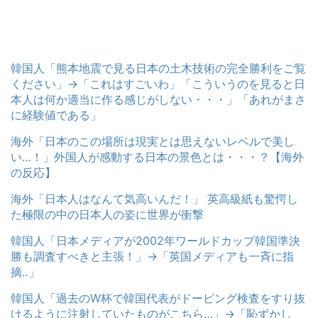
韓国人「熊本地震で見る日本の土木技術の完全勝利をご覧
ください」→「これはすごいわ」「こういうのを見ると日
本人は何か適当に作る感じがしない・・・」「あれがまさ
に経験値である」
海外「日本のこの場所は現実とは思えないレベルで美し
い…！」外国人が感動する日本の景色とは・・・？【海外
の反応】
海外「日本人はなんて気高いんだ！」 英高級紙も驚愕し
た極限の中の日本人の姿に世界が衝撃
韓国人「日本メディアが2002年ワールドカップ韓国準決
勝も調査すべきと主張！」→「英国メディアも一斉に指
摘‥」
韓国人「過去のW杯で韓国代表がドーピング検査をすり抜
けるように注射していたものがこちら…」→「恥ずかし