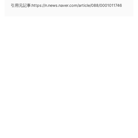
引用元記事:https://n.news.naver.com/article/088/0001011746