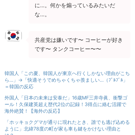
に…。何かを煽っているみたいだ
な…。
共産党は嫌いです〜 コーヒーが好き
です〜 タンクコーヒー〜〜
韓国人「この夏、韓国人が東京へ行くしかない理由がこち
ら…」→「快適そうでめちゃくちゃ羨ましい…（ﾌﾞﾙﾌﾞﾙ」
＝韓国の反応
外国人「日本の未来は安泰だ」16歳MF三井寺眞、衝撃ゴ
ール！久保建英超え歴代2位の記録！3得点に絡む活躍で
海外絶賛！【海外の反応】
「ホッキョクグマが通りに現れたとき、誰でも逃げ込める
ように」北緯78度の町が家も車も鍵をかけない理由と