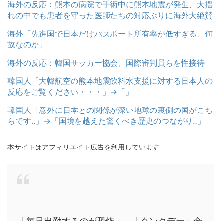
海外の反応：熊本の病院で手術中に熊本地震が発生、大揺
れの中でも患者を守った医師たちの対応ぶりに海外大絶賛
海外「先進国で日本だけパスポート所有率が低すぎる、何
故なのか」
海外の反応：韓国サッカー協会、国際審判員らを性接待
韓国人「大韓航空の熊本地震飲料水支援に対する日本人の
反応をご覧ください・・・」→「」
韓国人「意外に日本との関係が深い地球の裏側の国がこち
らです‥」→「国境を越えた驚くべき歴史のつながり‥」
本サイトはアフィリエイト広告を利用しています
「毎日出勤するのが恐怖」…「タンクデー」余