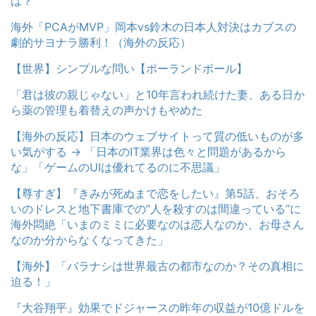
は？
海外「PCAがMVP」岡本vs鈴木の日本人対決はカブスの
劇的サヨナラ勝利！（海外の反応）
【世界】シンプルな問い【ポーランドボール】
「君は彼の親じゃない」と10年言われ続けた妻、ある日か
ら薬の管理も着替えの声かけもやめた
【海外の反応】日本のウェブサイトって質の低いものが多
い気がする → 「日本のIT業界は色々と問題があるから
な」「ゲームのUIは優れてるのに不思議」
【尊すぎ】『きみが死ぬまで恋をしたい』第5話、おそろ
いのドレスと地下書庫での“人を殺すのは間違っている”に
海外悶絶「いまのミミに必要なのは恋人なのか、お母さん
なのか分からなくなってきた」
【海外】「バラナシは世界最古の都市なのか？その真相に
迫る！」
『大谷翔平』効果でドジャースの昨年の収益が10億ドルを