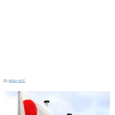
-
韓国の反応