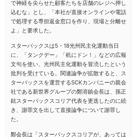
で神経を尖らせた顧客たちを店舗のレジへ押し
込むな」とし、「本社が直接オンラインや電話
で処理する専担返金窓口を作り、現場と分離せ
よ」と要求した。
スターバックスは5・18光州民主化運動当日
に、「タンクデー」「机にドン！」などの広報
文句を使い、光州民主化運動を冒涜したという
批判を受けている。関連論争が拡散すると、ス
ターバックスを運営するSCKカンパニーの親会
社である新世界グループの鄭溶鎮会長は、孫正
鉉スターバックスコリア代表を更迭したのに続
き、謝罪文を出して直接論争について謝罪し
た。
鄭会長は「スターバックスコリアが、あっては