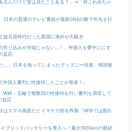
あるんだけど皆は見たことある？」→「何これめちゃ
 日本の普通のテレビ番組が最新SNSの数十年先を行
て超石器時代だった英国に海外が大騒ぎ
の作り込みが半端じゃない…！」外国人を夢中ににす
の反応
た…」 日本を知ってしまったディズニー信者、帰国後
で外国人審判に性接待したことが発覚！」
、W杯・五輪で複数回の性接待を行い審判を買収して
の反応
訣はスマホ画面だとイマナガ節を炸裂「NPBでは面白
ハイブリッドバッテリーを導入へ！最大1000kmの航続