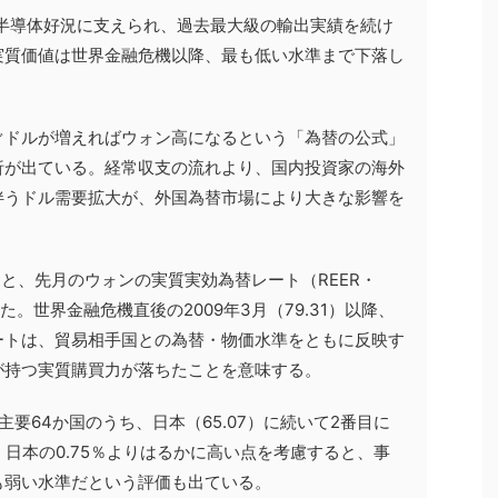
半導体好況に支えられ、過去最大級の輸出実績を続け
実質価値は世界金融危機以降、最も低い水準まで下落し
ぐドルが増えればウォン高になるという「為替の公式」
析が出ている。経常収支の流れより、国内投資家の海外
伴うドル需要拡大が、外国為替市場により大きな影響を
ると、先月のウォンの実質実効為替レート（REER・
された。世界金融危機直後の2009年3月（79.31）以降、
ートは、貿易相手国との為替・物価水準をともに反映す
が持つ実質購買力が落ちたことを意味する。
主要64か国のうち、日本（65.07）に続いて2番目に
、日本の0.75％よりはるかに高い点を考慮すると、事
も弱い水準だという評価も出ている。