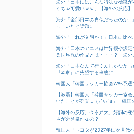
海外「日本にはこんな特殊な標識が
くちゃ可愛いｗｗ」【海外の反応】
海外「全部日本の真似だったのか…」
っていたと話題に
海外「これが文明か！」日本に比べ
海外「日本のアニメは世界観や設定
る世界観の作品とは・・・？ 海外
海外「日本なんて行くんじゃなかっ
『本家』に失望する事態に
韓国人「韓国サッカー協会W杯予選
【激震】韓国人「韓国サッカー協会
いたことが発覚…（ﾌﾞﾙﾌﾞﾙ」＝韓国
【海外の反応】今永昇太、好調の秘
さが必須条件なの？」
韓国人「トヨタが2027年に次世代