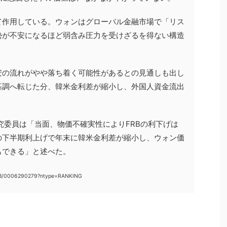
て作用している。ウォンはグローバル金融市場で「リス
勢が不安になるほど弱含み圧力を受けざるを得ない構造
安の流れがやや落ち着く可能性があるとの見通しも出し
基調へ転じた分、韓米金利差が縮小し、外国人資金流出
。
究委員は「当面、物価不確実性によりFRBの利下げは
の下半期利上げで年末に韓米金利差が縮小し、ウォン価
もできる」と述べた。
018/0006290279?ntype=RANKING