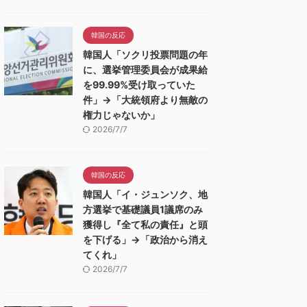
韓国の反応
韓国人「ソクリ投票問題の年
に、選挙管理委員会が成果給
を99.99%受け取っていた
件」→「大統領府より無敵の
権力じゃないか」
2026/7/7
韓国の反応
韓国人「イ・ジュンソク、地
方選挙で基礎議員1議席のみ
獲得し『全て私の責任』と頭
を下げる」→「政治から消え
てくれ」
2026/7/7