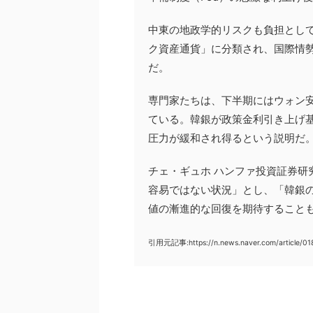
中東の地政学的リスクも負担とし
ク資産通貨」に分類され、国際情
だ。
専門家たちは、下半期にはウォン
ている。韓銀が政策金利引き上げ
圧力が緩和され得るという説明だ
チェ・ギュホ ハンファ投資証券研
容易ではない状況」とし、「韓銀
値の漸進的な回復を期待すること
引用元記事:https://n.news.naver.com/article/