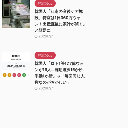
韓国の反応
韓国人「江南の産後ケア施
設、特室は1日360万ウォ
ン！出産直後に家計が傾く」
と話題に
2026/7/7
韓国の反応
韓国人「ロト1等17.7億ウォ
ンが16人…自動選択15か所、
手動1か所」→「毎回同じ人
数なのがおかしい」
2026/7/7