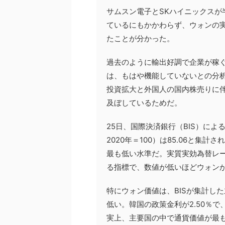
サムスン電子とSKハイニックスが
ているにもかかわらず、ウォンの
たことが分かった。
過去のように輸出好調で企業が稼
は、もはや機能していないとの分
投資拡大と外国人の国内株売りに
及ぼしているためだ。
25日、国際決済銀行（BIS）によ
2020年＝100）は85.06と集計
最も低い水準だ。実質実効為替レ
る指標で、数値が低いほどウォン
特にウォン価値は、BISが集計した
低い。韓国の政策金利が2.50％で
実上、主要国の中で通貨価値が最