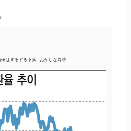
す
価値はずるずる下落…おかしな為替