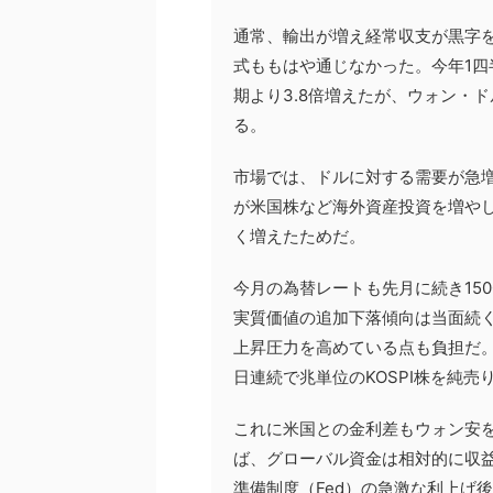
通常、輸出が増え経常収支が黒字
式ももはや通じなかった。今年1四半
期より3.8倍増えたが、ウォン・
る。
市場では、ドルに対する需要が急
が米国株など海外資産投資を増や
く増えたためだ。
今月の為替レートも先月に続き15
実質価値の追加下落傾向は当面続
上昇圧力を高めている点も負担だ。
日連続で兆単位のKOSPI株を純売
これに米国との金利差もウォン安
ば、グローバル資金は相対的に収益
準備制度（Fed）の急激な利上げ