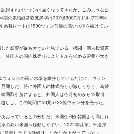
を記録すればウォンは強くなってきたが、このような公
期の累積経常収支黒字は737億8000万ドルで前年同
ドル為替レートは1500ウォン前後の高い水準を続けてい
増した影響が最も大きいと見ている。機関・個人投資家
し、外国人の国内株売りによりドルを求める需要が大き
00ウォン台の高い水準を維持しているだけに、ウォン
く見通しだ。特に外国人の株式売りが激しくなり、為替
韓国取引所によると、外国人は今月初めから12取引
り越しし、この期間に46兆5732億ウォン分を売った。
をあおっているとの分析だ。米国金利が韓国より高けれ
率の高い米国へ移動しやすい。2022年以降、米連邦
後に急騰したドル価値は、なかなか下がっていない。