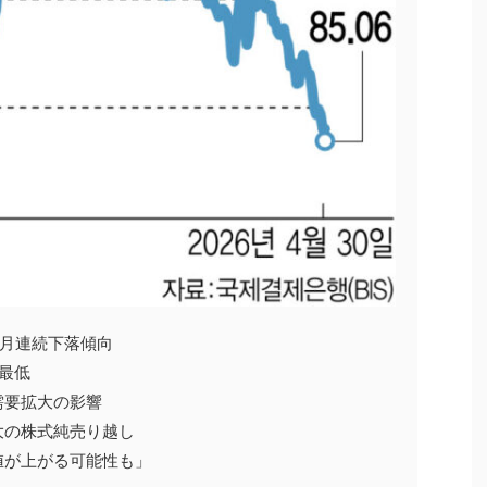
か月連続下落傾向
の最低
需要拡大の影響
大の株式純売り越し
値が上がる可能性も」