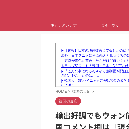
キムチアンテナ
にゅーやく
HOME
>
韓国の反応
>
韓国の反応
輸出好調でもウォン
国コメント欄は「現