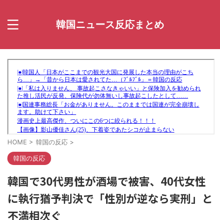
韓国ニュース反応まとめ
HOME
>
韓国の反応
>
韓国の反応
韓国で30代男性が酒場で被害、40代女性
に執行猶予判決で「性別が逆なら実刑」と
不満相次ぐ