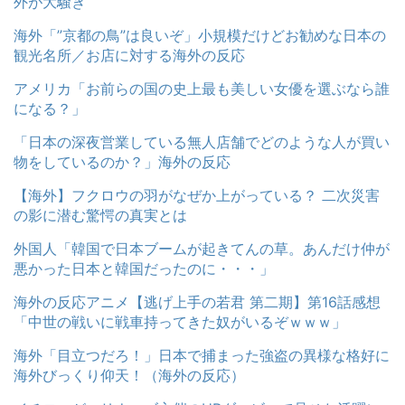
外が大騒ぎ
海外「”京都の鳥”は良いぞ」小規模だけどお勧めな日本の
観光名所／お店に対する海外の反応
アメリカ「お前らの国の史上最も美しい女優を選ぶなら誰
になる？」
「日本の深夜営業している無人店舗でどのような人が買い
物をしているのか？」海外の反応
【海外】フクロウの羽がなぜか上がっている？ 二次災害
の影に潜む驚愕の真実とは
外国人「韓国で日本ブームが起きてんの草。あんだけ仲が
悪かった日本と韓国だったのに・・・」
海外の反応アニメ【逃げ上手の若君 第二期】第16話感想
「中世の戦いに戦車持ってきた奴がいるぞｗｗｗ」
海外「目立つだろ！」日本で捕まった強盗の異様な格好に
海外びっくり仰天！（海外の反応）