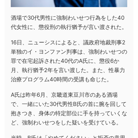
酒場で30代男性に強制わいせつ行為をした40
代女性に、懲役刑の執行猶予が言い渡された。
16日、ニューシスによると、議政府地裁刑事2
単独のイ・ヨンファン判事は、強制わいせつの
罪で在宅起訴された40代のA氏に、懲役6か
月、執行猶予2年を言い渡した。また、性暴力
治療プログラム40時間の受講も命じた。
A氏は昨年6月、京畿道東豆川市のある酒場
で、一緒にいた30代男性B氏の首に腕を回して
抱きつき、身体の特定部位に手を持っていくな
ど、強制わいせつをした疑いを受けている。
当時、B氏は「やめてください」と拒否の意思