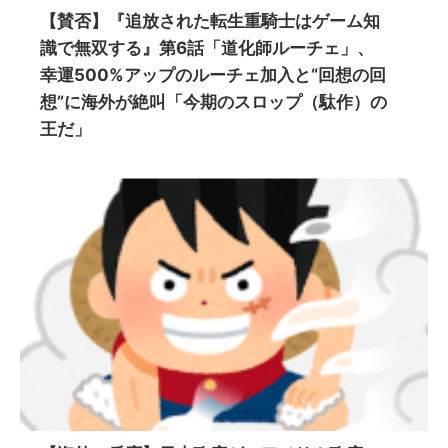
【賛否】『追放された転生重騎士はゲーム知
識で無双する』第6話「道化師ルーチェ」、
幸運500%アップのルーチェ加入と“回想の回
想”に海外が絶叫「今期のスロップ（駄作）の
王だ」