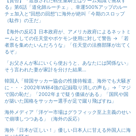
【賛否】『追放された転生重騎士はゲーム知識で無双す
る』第6話「道化師ルーチェ」、幸運500%アップのルー
チェ加入と“回想の回想”に海外が絶叫「今期のスロップ
（駄作）の王だ」
【海外の反応】日本政府が、アメリカ政府によるネットミ
ームとしての任天堂やポケモン使用に対して警告 → 「若
者票を集めたいんだろうな」「任天堂の法務部隊が出てく
るぞ」
「お父さんが私にいくら使おうと、あなたには関係ない」
そう言われた妻が家計を分けた結果…
韓国人「韓国サッカー協会の性接待報道、海外でも大騒ぎ
に・・・2002年W杯4強の記録取り消しの声も」→「マジ
で国の恥だ」「2002年まで疑う価値がある」「国民や国
が築いた国格をサッカー選手が足で蹴り飛ばすね」
海外メディア「洋ゲー市場はグラフィック至上主義のせい
で崩壊しつつある」（海外の反応）
海外「日本が正しい！」優しい日本人に甘える外国人に海