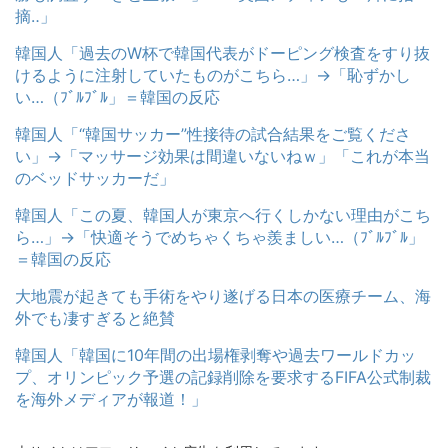
摘‥」
韓国人「過去のW杯で韓国代表がドーピング検査をすり抜
けるように注射していたものがこちら…」→「恥ずかし
い…（ﾌﾞﾙﾌﾞﾙ」＝韓国の反応
韓国人「“韓国サッカー”性接待の試合結果をご覧くださ
い」→「マッサージ効果は間違いないねｗ」「これが本当
のベッドサッカーだ」
韓国人「この夏、韓国人が東京へ行くしかない理由がこち
ら…」→「快適そうでめちゃくちゃ羨ましい…（ﾌﾞﾙﾌﾞﾙ」
＝韓国の反応
大地震が起きても手術をやり遂げる日本の医療チーム、海
外でも凄すぎると絶賛
韓国人「韓国に10年間の出場権剥奪や過去ワールドカッ
プ、オリンピック予選の記録削除を要求するFIFA公式制裁
を海外メディアが報道！」